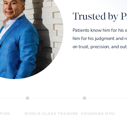
Trusted by P
Patients know him for his 
him for his judgment and re
on trust, precision, and ou
ATION
WORLD-CLASS TRAINING
FOUNDING NYSI