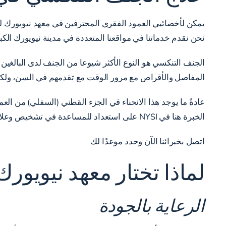
يمكن لأخصائيي العمود الفقري المحترفين في معهد نيويورك 
نحن نقدم خدماتنا في مواقعنا المتعددة في مدينة نيويورك الكب
الجنف التنكسي هو النوع الأكثر شيوعا من الجنف لدى البالغين
المفاصل والأقراص مع مرور الوقت مع تقدمهم في السن، ولكن
عادةً ما يوجد هذا الانحناء في الجزء القطني (السفلي) من الع
الخبرة هنا في NYSI على استعداد للمساعدة في تشخيص وعلاج ووضعك على مسار صحي للتعافي من الجنف التنكسي.*
اتصل بخبرائنا الآن
وحدد موعدًا لك
لماذا تختار معهد نيويور
الرعاية بالجودة