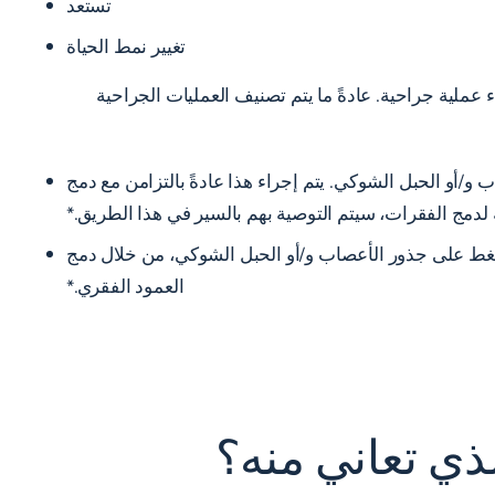
تستعد
تغيير نمط الحياة
ذين يعانون من آلام وأعراض شديدة، واستنفدوا أشكالًا أخرى من العلاج، فقد يوصي متخصصونا هنا في NYSI بإجراء عملية جراحية. عادةً ما يتم تصنيف العمليات الجراحية
/أو الحبل الشوكي. يتم إجراء هذا عادةً بالتزامن مع دمج
 لدمج الفقرات، سيتم التوصية بهم بالسير في هذا الطريق.*
ضغط على جذور الأعصاب و/أو الحبل الشوكي، من خلال دمج
العمود الفقري.*
ي تعاني منه؟