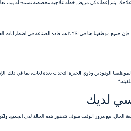
ء علاجك. يتم إعطاء كل مريض خطة علاجية مخصصة تسمح له ببدء تعاف
بقيادة مديرنا الطبي، Alexandre B. de Moura، MD، FAAOS، فإن جميع
فينا الودودين وذوي الخبرة التحدث بعدة لغات، بما في ذلك: الإسباني
يته.*
سي لديك
 الحال، مع مرور الوقت سوف تتدهور هذه الحالة لدى الجميع، ولكن