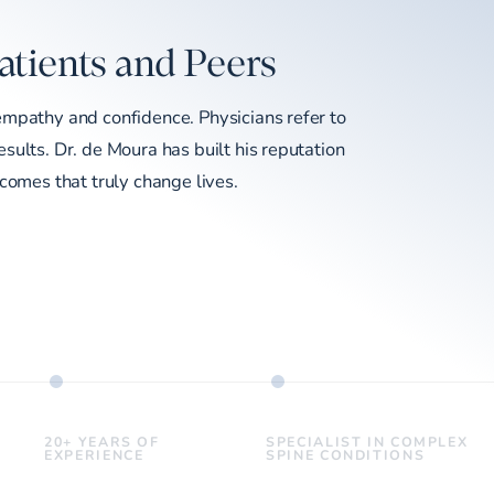
atients and Peers
empathy and confidence. Physicians refer to
sults. Dr. de Moura has built his reputation
tcomes that truly change lives.
20+ YEARS OF
SPECIALIST IN COMPLEX
EXPERIENCE
SPINE CONDITIONS