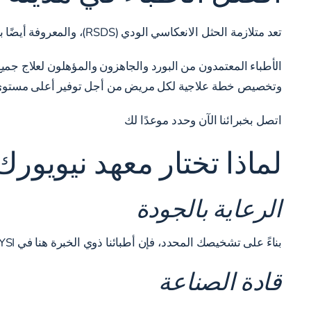
تعد متلازمة الحثل الانعكاسي الودي (RSDS)، والمعروفة أيضًا باسم متلازمة الألم الناحي المعقد، اضطرابًا نادرًا في الجهاز العصبي الودي يتميز بألم مزمن و�ديد.*
الأطباء المعتمدون من البورد والجاهزون والمؤهلون لعلاج جمي
وتخصيص خطة علاجية لكل مريض من أجل توفير أعلى مستوى م
اتصل بخبرائنا الآن
وحدد موعدًا لك
لماذا تختار معهد نيويور
الرعاية بالجودة
بناءً على تشخيصك المحدد، فإن أطبائنا ذوي الخبرة هنا في NYSI، على استعداد لإعطائك جودة شخصية وعالية الجودة. يتم كل هذا للتأكد من أنك على دراية بخيارات العلاج المناسبة لك
قادة الصناعة