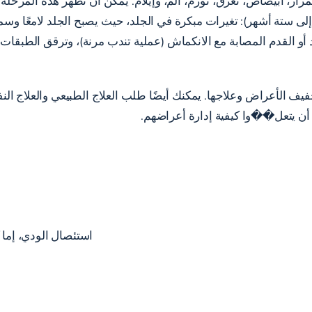
مرار، ابيضاض، تعرق، تورم، ألم، وإيلام. يمكن أن تظهر هذه المرحلة 
 إلى ستة أشهر): تغيرات مبكرة في الجلد، حيث يصبح الجلد لامعًا وسم
أو القدم المصابة مع الانكماش (عملية تندب مرنة)، وترقق الطبقات 
لأدوية في تخفيف الأعراض وعلاجها. يمكنك أيضًا طلب العلاج الطبيعي والعل
ن يتعل��وا كيفية إدارة أعراضهم.
استئصال الودي، إما ك