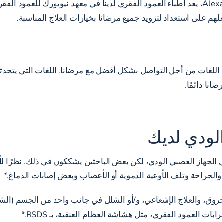
تحت إشراف مديرنا الطبي، Alexandre B. de Moura، MD FAAOS، يعد أطباء العمود الفقري لدينا 
لهم على استعداد لتزويد جميع مرضانا بخيارات العلاج المناسبة.
نا في NYSI مجموعة متنوعة من اللغات من أجل التواصل بشكل أفضل مع مرضانا. اللغات ا
نا دائمًا.
لودي لديك
حة، والعدوى، والحروق، والعلاج الإشعاعي، و/أو الشلل في جانب واحد من الجس