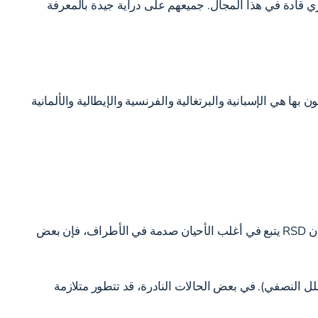
في معهد نيويورك للعمود الفقري قادة في هذا المجال. جميعهم على دراية جيدة بالمعرفة
لتي يتحدثون بها هي الإسبانية والبرتغالية والفرنسية والإيطالية والألمانية
سبب RSD غير معروف. يُعتقد أن هذه الحالة ناتجة عن خلل في الجهاز العصبي الودي، لكن بعض الباحثين يشككون في ذلك. نظرًا لأن RSD يتبع في أغلب الأحيان صدمة في الأطراف، فإن بعض
م (الشلل النصفي). في بعض الحالات النادرة، قد تتطور متلازمة