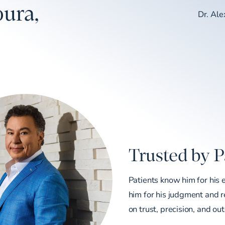
ura,
Dr. Al
Trusted by P
Patients know him for his 
him for his judgment and re
on trust, precision, and ou