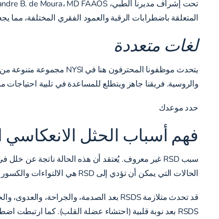
المتعلقة باضطرابات الرقبة والعمود الفقري المختلفة، مما يجع
لغات متعددة
يتحدث موظفونا المحترفون ه
والروسية. فريقنا جاهز ويتطلع للمساعدة في تلبية احتياجات مرضا
حدد موعدك
فهم أسباب الحثل الانعكاسي ا
الحالات التي يمكن أن تؤدي إلى RSD هي الالتواءات والكسور والجراحة وتلف الأوعية الدموية أو الأعصاب وبعض إصابات الدماغ.*
قد تحدث متلازمة RSDS بعد الصدمة، والجرا
RSDS بعد نوبة قلبية (احتشاء عضلة القلب). كما ارتبطت اضطرابات العمود الفقري، مثل هشاشة العظام العنقية، بـ RSDS.*