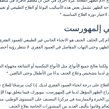
ام الظهر الفعالة. مرة أخرى، في حين أن معظم الأفراد في منطقة م
 الظهر. تشمل بعض هذه الأساليب اليوغا أو العلاج الطبيعي أو تغيير 
اختيار دورة العلاج المناسبة. *
في إلمهورست
لى الخلف. الجنف هو الانحناء الجانبي غير الطبيعي للعمود الفقري 
كننا نعالج جميع الأنواع، مثل الأنواع التنكسية أو الشائعة مجهولة
ي لدينا بتشخيص وعلاج الجنف بدءًا من الأطفال وحتى البالغين. *
علاج على درجة انحناء العمود الفقري لديك. إذا كنت مرشحًا للعلاج غي
لظهر المؤهل لدينا في إلمهورست، نيويورك، فيما يتعلق بهذا الإجرا
ن الخبرة والممارسة في مركزنا المصنف على المستوى الوطني، مس
عالم وقاموا بتأليف العديد من المنشورات الخاصة بعلاج الجنف.