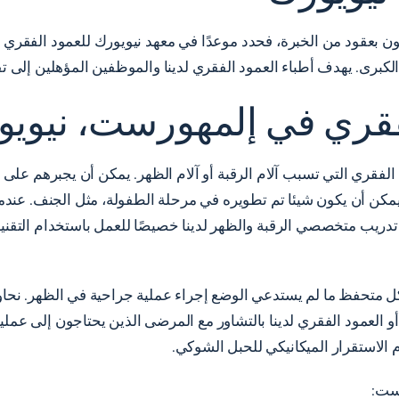
ون بعقود من الخبرة، فحدد موعدًا في معهد نيويورك للعمود الفقري 
برى. يهدف أطباء العمود الفقري لدينا والموظفين المؤهلين إلى تقدي
لفقري في إلمهورست، نيوي
لفقري التي تسبب آلام الرقبة أو آلام الظهر. يمكن أن يجبرهم على
يمكن أن يكون شيئا تم تطويره في مرحلة الطفولة، مثل الجنف. عندم
 تدريب متخصصي الرقبة والظهر لدينا خصيصًا للعمل باستخدام التقنيا
 متحفظ ما لم يستدعي الوضع إجراء عملية جراحية في الظهر. نحاول 
العمود الفقري لدينا بالتشاور مع المرضى الذين يحتاجون إلى عملية 
لاستقرار الميكانيكي للحبل الشوكي.
رست: