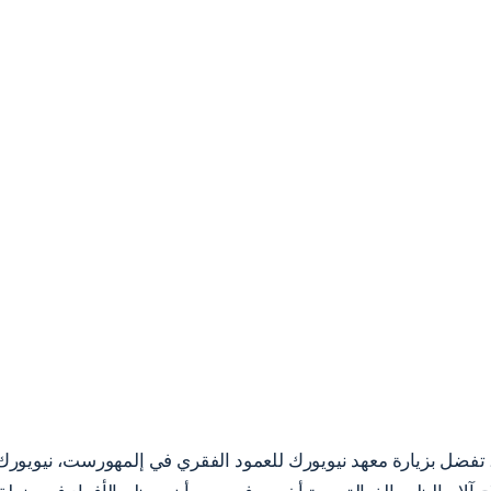
ل بزيارة معهد نيويورك للعمود الفقري في إلمهورست، نيويورك. ا