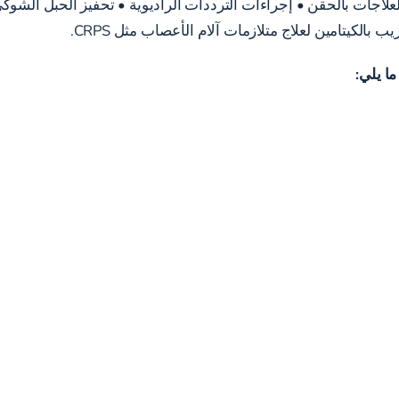
اجات بالحقن • إجراءات الترددات الراديوية • تحفيز الحبل الشوكي •
الكيتامين لعلاج متلازمات آلام الأعصاب مثل CRPS.
ا يلي: