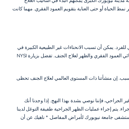
دينة نيويورك الكبرى يمكنهم البدء في أساليب العلاج
نمط الحياة أو حتى العناية بتقويم العمود الفقري. مهما كانت
للفرد. يمكن أن تسبب الانحناءات غير الطبيعية الكبيرة في
العمود الفقري آلامًا في العضلات، والتعب، وآلام الرقبة، وآلام الظهر، وحتى التهاب المفاصل في العمود الفقري. لا تنتظر رؤية أخصائي العمود الفقري والظهر لعلاج الجنف. تفضل بزيارة NYSI
 السبب. إن منشأتنا ذات المستوى العالمي لعلاج الجنف تحظى
ر الجراحي، فإننا نوصي بشدة بهذا النهج. إذا وجدنا أنك
ء. يتم إجراء عمليات الظهر الجراحية طفيفة التوغل لدينا
تشفى جامعة نيويورك لأمراض المفاصل. * ناهيك عن أن