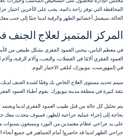
مجلس الإدارة للحصول على التشخيص المناسب وخيارات علاج آل
المحافظة التي توفر راحة دائمة، يجب على الآخرين اختيار جراحة
الحالة، سيعمل أخصائيو الظهر والرقبة لدينا جنبًا إلى جنب معك ل
المركز المتميز لعلاج الجنف 
في معظم الناس، ينحني العمود الفقري بشكل طبيعي من الأمام إ
في إلمهورست، نيويورك، لتلقي الاختبار اليوم.
سيتم تحديد مستوى العلاج الخاص بك وفقًا لشدة الجنف لديك، ول
بثقة كبيرة في منطقة مدينة نيويورك. يقوم أطباء العمود الفقر
يتم تحليل كل حالة من قبل طبيب العمود الفقري لدينا ويعتمد ال
بحاجة إلى إجراء عملية جراحية للظهر، فسوف يتحدث معك جراح ا
على يد جراحي عظام معتمدين من البورد ويتمتعون بسنوات م
جراحي الظهر لدينا قد حاضروا أمام الجماهير في جميع أنحاء ال