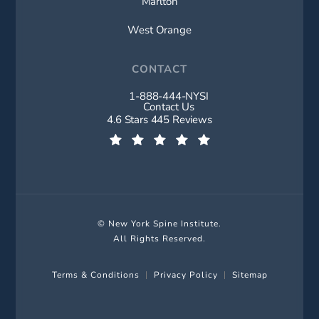
Marlton
West Orange
CONTACT
1-888-444-NYSI
Call New York Spine Institute on t
Contact Us
New York Spine Institute reviews:
4.6 Stars 445 Reviews
(Opens in a new tab)
© New York Spine Institute.
All Rights Reserved.
Terms & Conditions
Privacy Policy
Sitemap