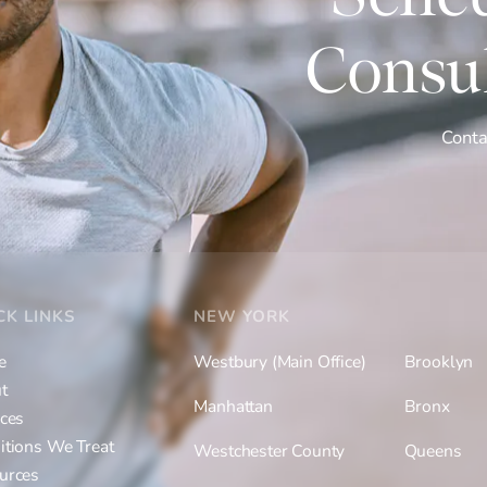
Consul
Conta
CK LINKS
NEW YORK
e
Westbury (Main Office)
Brooklyn
t
Manhattan
Bronx
ices
itions We Treat
Westchester County
Queens
urces