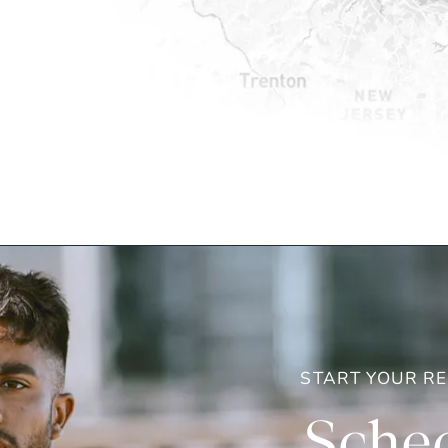
START YOUR R
Sched