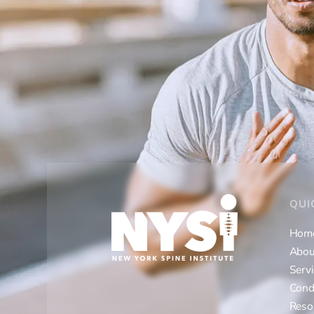
QUI
Hom
Abou
Serv
Cond
Reso