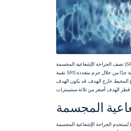
تصف الجراحة الإشعاعية المجسمة (SRS) طريقة لتوصيل جرعة عالية من الإشعاع إلى موقع محدد في الدماغ، غالبًا في جلسة واحدة. تستخدم
تقنية SRS تقنيات خاصة لرسم خريطة دقيقة للدماغ وهدف الإشعاع. يتيح ذلك توجيه الإشعاع بدقة متناهية وبجرعة عالية جدًا من خلال حزم متعددة
غ المحيط خارج الهدف. قد يكون الهدف
تُستخدم الجراحة الإشعاعية المجسمة (SRS) لعلاج مجموعة متنوعة من الاضطرابات التي تؤثر على الدماغ. يمكن استخدامه لعلاج تشوهات الأوعية