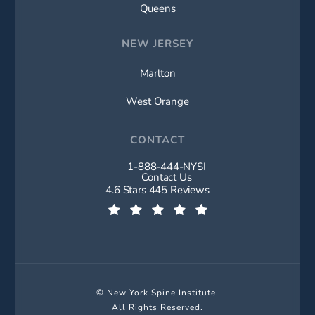
Queens
NEW JERSEY
Marlton
West Orange
CONTACT
1-888-444-NYSI
Call New York Spine Institute on t
Contact Us
New York Spine Institute reviews:
4.6 Stars 445 Reviews
(Opens in a new tab)
© New York Spine Institute.
All Rights Reserved.