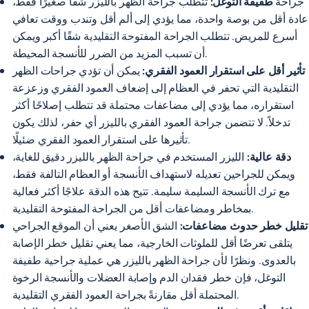
جراحة
طفيفة التوغل:
تتطلب جراحة الظهر بالليزر شقًا صغيرًا فقط،
عادة أقل من بوصة واحدة، مما يؤدي إلى ألم أقل وتندب ووقت تعافي
أسرع للمريض. تتطلب الجراحة المفتوحة التقليدية شقًا أكبر ويمكن
أن تسبب المزيد من الضرر للأنسجة المحيطة.
تأثير أقل على استقرار العمود الفقري:
يمكن أن تؤدي جراحات الظهر
التقليدية التي تحفر في العظام إلى إضعاف العمود الفقري وزعزعة
استقراره، مما يؤدي إلى مضاعفات محتملة قد تتطلب إصلاحًا أكثر
تدخلاً. لا تتضمن جراحة العمود الفقري بالليزر أي حفر، لذلك يكون
تأثيرها على استقرار العمود الفقري ضئيلًا.
دقة عالية:
الليزر المستخدم في جراحة الظهر بالليزر دقيق للغاية،
ويمكن للجراحين تعديله لاستهداف الأنسجة أو العظام التالفة فقط،
مع ترك الأنسجة السليمة سليمة. تتيح هذه الدقة علاجًا أكثر فعالية
بمخاطر ومضاعفات أقل من الجراحة المفتوحة التقليدية.
تقليل خطر حدوث مضاعفات:
الشق الأصغر يعني أن الموقع الجراحي
يتلقى تعرضًا أقل للملوثات الخارجية، مما يعني تقليل خطر الإصابة
بالعدوى. ونظرًا لأن جراحة الظهر بالليزر هي عملية جراحية طفيفة
التوغل، فإن خطر فقدان الدم وإصابة العضلات والأنسجة الرخوة
المحتملة أقل مقارنةً بجراحة العمود الفقري التقليدية.