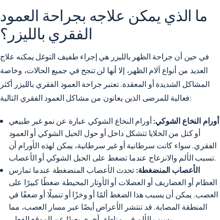
ما الذي يمكن علاجه بجراحة العمود
الفقري بالليزر؟
في حين أن جراحة الظهر بالليزر هي إجراء طفيف التوغل يمكنه علاج
العديد من أنواع آلام الظهر، إلا أنها لن تنجح في جميع الحالات، وخاصة
المشاكل الشديدة أو المعقدة. تعتبر جراحة العمود الفقري بالليزر أكثر
فعالية للمرضى الذين يعانون من مشاكل العمود الفقري التالية:
أورام النخاع الشوكي:
أورام النخاع الشوكي عبارة عن
نمو غير طبيعي
أو كتل من الخلايا
تتشكل داخل أو حول الحبل الشوكي أو العمود
الفقري. سواء كانت سرطانية أو غير سرطانية،
يمكن لهذه الأورام أن
عندما تضغط على الحبل الشوكي أو الأعصاب.
تسبب الألم والانزعاج
الأعصاب المنضغطة:
تحدث الأعصاب المنضغطة عندما تمارس
العظام أو الغضاريف أو العضلات أو الأوتار المحيطة ضغطًا كبيرًا على
العصب. يمكن أن يسبب هذا الضغط ألمًا أو وخزًا أو تنميلًا أو ضعفًا في
المنطقة المصابة. قد تنتشر الأعراض أيضًا عبر مسار العصب، مما
يسبب الألم في مناطق أخرى بعيدًا عن الموقع الفعلي.