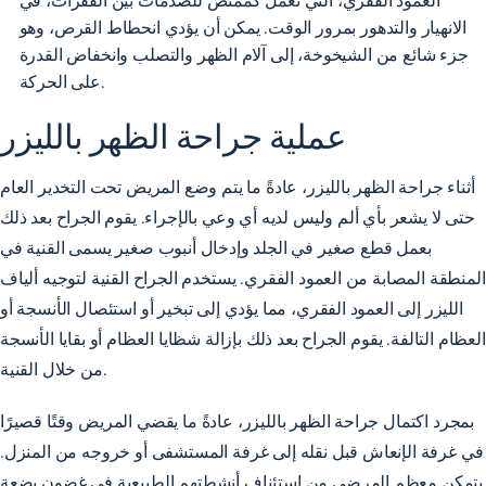
الانهيار والتدهور
بمرور الوقت. يمكن أن يؤدي انحطاط القرص، وهو
جزء شائع من الشيخوخة، إلى آلام الظهر والتصلب وانخفاض القدرة
على الحركة.
عملية جراحة الظهر بالليزر
أثناء جراحة الظهر بالليزر، عادةً ما يتم وضع المريض تحت التخدير العام
حتى لا يشعر بأي ألم وليس لديه أي وعي بالإجراء. يقوم الجراح بعد ذلك
بعمل قطع صغير في الجلد وإدخال أنبوب صغير يسمى القنية في
المنطقة المصابة من العمود الفقري. يستخدم الجراح القنية لتوجيه ألياف
الليزر إلى العمود الفقري، مما يؤدي إلى تبخير أو استئصال الأنسجة أو
العظام التالفة. يقوم الجراح بعد ذلك بإزالة شظايا العظام أو بقايا الأنسجة
من خلال القنية.
بمجرد اكتمال جراحة الظهر بالليزر، عادةً ما يقضي المريض وقتًا قصيرًا
في غرفة الإنعاش قبل نقله إلى غرفة المستشفى أو خروجه من المنزل.
يتمكن معظم المرضى من استئناف أنشطتهم الطبيعية في غضون بضعة