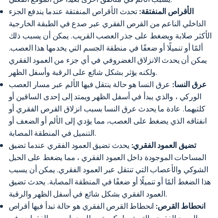
الأقراص المنفتقة:
تحدث الأقراص المنفتقة عندما يندفع الجزء
الداخلي الناعم من القرص الفقري عبر صدع في الطبقة الخارجية
الأكثر صلابة ويضغط على جذر العصب القريب. يمكن أن يسبب ذلك
ألمًا أو
تنميلًا أو ضعفًا
في منطقة الجسم التي يخدمها هذا العصب.
يمكن أن يحدث الانزلاق الغضروفي في أي جزء من العمود الفقري
ولكنه يؤثر بشكل شائع على الرقبة وأسفل الظهر.
عرق النسا:
عرق النسا هو حالة
ينتقل فيها الألم عبر مسار العصب
الوركي
، والذي يبدأ في أسفل الظهر ويمتد إلى إحدى الساقين أو
كلتيهما. عادة ما يحدث عرق النسا بسبب انزلاق القرص الفقري أو
انفتاقه الذي يضغط على العصب، مما يؤدي إلى الألم أو الضعف أو
التنميل في المنطقة المصابة.
تضيق العمود الفقري:
يحدث تضيق العمود الفقري عندما
تضيق
المساحات الموجودة داخل العمود الفقري
، مما يضغط على الحبل
الشوكي والأعصاب التي تنتقل عبر العمود الفقري. يمكن أن يسبب
هذا الضغط ألمًا أو تنميلًا أو ضعفًا في المنطقة المصابة. يحدث تضيق
العمود الفقري بشكل شائع في أسفل الظهر والرقبة.
انحطاط القرص:
انحطاط القرص الفقري هو حالة تبدأ فيها أقراص
العمود الفقري، التي تعمل كممتص للصدمات بين الفقرات، في