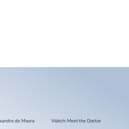
exandre de Moura
Watch: Meet the Doctor