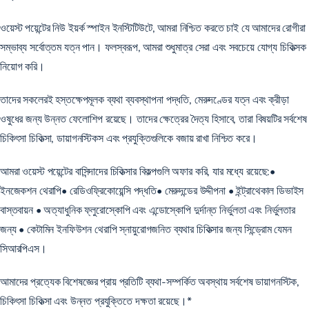
ওয়েস্ট পয়েন্টের নিউ ইয়র্ক স্পাইন ইনস্টিটিউটে, আমরা নিশ্চিত করতে চাই যে আমাদের রোগীরা
সম্ভাব্য সর্বোত্তম যত্ন পান। ফলস্বরূপ, আমরা শুধুমাত্র সেরা এবং সবচেয়ে যোগ্য চিকিত্সক
নিয়োগ করি।
তাদের সকলেরই হস্তক্ষেপমূলক ব্যথা ব্যবস্থাপনা পদ্ধতি, মেরুদণ্ডের যত্ন এবং ক্রীড়া
ওষুধের জন্য উন্নত ফেলোশিপ রয়েছে। তাদের ক্ষেত্রের দৈত্য হিসাবে, তারা বিষয়টির সর্বশেষ
চিকিৎসা চিকিত্সা, ডায়াগনস্টিকস এবং প্রযুক্তিগুলিকে বজায় রাখা নিশ্চিত করে।
আমরা ওয়েস্ট পয়েন্টের বাসিন্দাদের চিকিত্সার বিকল্পগুলি অফার করি, যার মধ্যে রয়েছে:•
ইনজেকশন থেরাপি• রেডিওফ্রিকোয়েন্সি পদ্ধতি• মেরুদন্ডের উদ্দীপনা • ইন্ট্রাথেকাল ডিভাইস
বাস্তবায়ন • অত্যাধুনিক ফ্লুরোস্কোপি এবং এন্ডোস্কোপি দুর্দান্ত নির্ভুলতা এবং নির্ভুলতার
জন্য • কেটামিন ইনফিউশন থেরাপি স্নায়ুরোগজনিত ব্যথার চিকিত্সার জন্য সিন্ড্রোম যেমন
সিআরপিএস।
আমাদের প্রত্যেক বিশেষজ্ঞের প্রায় প্রতিটি ব্যথা-সম্পর্কিত অবস্থায় সর্বশেষ ডায়াগনস্টিক,
চিকিৎসা চিকিত্সা এবং উন্নত প্রযুক্তিতে দক্ষতা রয়েছে।*