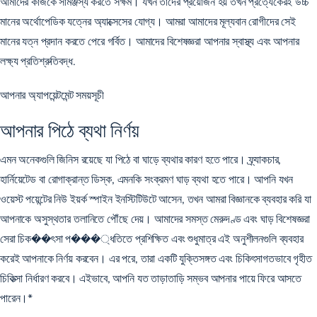
আমাদের কাজকে সামঞ্জস্য করতে সক্ষম। যখন তাদের প্রয়োজন হয় তখন প্রত্যেকেরই উচ্চ
মানের অর্থোপেডিক যত্নের অ্যাক্সেসের যোগ্য। আমরা আমাদের মূল্যবান রোগীদের সেই
মানের যত্ন প্রদান করতে পেরে গর্বিত। আমাদের বিশেষজ্ঞরা আপনার স্বাস্থ্য এবং আপনার
লক্ষ্য প্রতিশ্রুতিবদ্ধ.
আপনার অ্যাপয়েন্টমেন্ট সময়সূচী
আপনার পিঠে ব্যথা নির্ণয়
এমন অনেকগুলি জিনিস রয়েছে যা পিঠে বা ঘাড়ে ব্যথার কারণ হতে পারে। ফ্র্যাকচার,
হার্নিয়েটেড বা রোগাক্রান্ত ডিস্ক, এমনকি সংক্রমণ ঘাড় ব্যথা হতে পারে। আপনি যখন
ওয়েস্ট পয়েন্টের নিউ ইয়র্ক স্পাইন ইনস্টিটিউটে আসেন, তখন আমরা বিজ্ঞানকে ব্যবহার করি যা
আপনাকে অসুস্থতার তলানিতে পৌঁছে দেয়। আমাদের সমস্ত মেরুদণ্ড এবং ঘাড় বিশেষজ্ঞরা
সেরা চিক��ৎসা প���্ধতিতে প্রশিক্ষিত এবং শুধুমাত্র এই অনুশীলনগুলি ব্যবহার
করেই আপনাকে নির্ণয় করবেন। এর পরে, তারা একটি যুক্তিসঙ্গত এবং চিকিৎসাগতভাবে গৃহীত
চিকিত্সা নির্ধারণ করবে। এইভাবে, আপনি যত তাড়াতাড়ি সম্ভব আপনার পায়ে ফিরে আসতে
পারেন।*