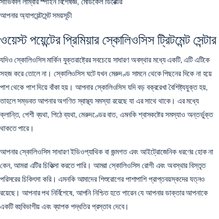
সার্ভিকাল লাম্বার স্পাইন বিশেষজ্ঞ, মেডিকেল ডিরেক্টর
আপনার অ্যাপয়েন্টমেন্ট সময়সূচী
ওয়েস্ট পয়েন্টের প্রিমিয়ার স্কোলিওসিস ট্রিটমেন্ট সেন্টার
যদিও স্কোলিওসিস মার্কিন যুক্তরাষ্ট্রের সবচেয়ে সাধারণ অবস্থার মধ্যে একটি, এটি এটিকে
সহজ করে তোলে না। স্কোলিওসিস ঘটে যখন মেরুদণ্ড সামনে থেকে পিছনের দিকে না হয়ে
পাশ থেকে পাশ দিয়ে বাঁকা হয়। আপনার স্কোলিওসিস যদি বড় বক্ররেখা বৈশিষ্ট্যযুক্ত হয়,
তাহলে সম্ভবত আপনার অগণিত স্বাস্থ্য সমস্যা রয়েছে যা এর সাথে থাকে। এর মধ্যে
ক্লান্তি, পেশী ব্যথা, পিঠে ব্যথা, মেরুদণ্ডের বাত, এমনকি শ্বাসকষ্টের সমস্যাও অন্তর্ভুক্ত
থাকতে পারে।
আপনার স্কোলিওসিস সাধারণ ইডিওপ্যাথিক বা জন্মগত এবং আইট্রোজেনিক ধরণের হোক না
কেন, আমরা এটির চিকিত্সা করতে পারি। আমরা স্কোলিওসিস রোগী এবং অবস্থার বিস্তৃত
পরিসরের চিকিৎসা করি। এমনকি আমাদের শিশুরোগের পাশাপাশি প্রাপ্তবয়স্কদের যত্নও
রয়েছে। আপনার পথ নির্বিশেষে, আপনি নিশ্চিত হতে পারেন যে আপনার ডাক্তার আপনাকে
একটি বহুবিভাগীয় এবং ব্যাপক পদ্ধতির প্রস্তাব দেবে।