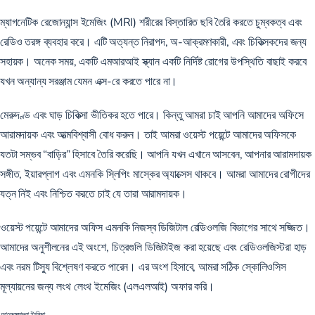
ম্যাগনেটিক রেজোন্যান্স ইমেজিং (MRI) শরীরের বিস্তারিত ছবি তৈরি করতে চুম্বকত্ব এবং
রেডিও তরঙ্গ ব্যবহার করে। এটি অত্যন্ত নিরাপদ, অ-আক্রমণকারী, এবং চিকিত্সকদের জন্য
সহায়ক। অনেক সময়, একটি এমআরআই স্ক্যান একটি নির্দিষ্ট রোগের উপস্থিতি বাছাই করবে
যখন অন্যান্য সরঞ্জাম যেমন এক্স-রে করতে পারে না।
মেরুদণ্ড এবং ঘাড় চিকিত্সা ভীতিকর হতে পারে। কিন্তু আমরা চাই আপনি আমাদের অফিসে
আরামদায়ক এবং আত্মবিশ্বাসী বোধ করুন। তাই আমরা ওয়েস্ট পয়েন্টে আমাদের অফিসকে
যতটা সম্ভব “বাড়ির” হিসাবে তৈরি করেছি। আপনি যখন এখানে আসবেন, আপনার আরামদায়ক
সঙ্গীত, ইয়ারপ্লাগ এবং এমনকি স্লিপিং মাস্কের অ্যাক্সেস থাকবে। আমরা আমাদের রোগীদের
যত্ন নিই এবং নিশ্চিত করতে চাই যে তারা আরামদায়ক।
ওয়েস্ট পয়েন্টে আমাদের অফিস এমনকি নিজস্ব ডিজিটাল রেডিওলজি বিভাগের সাথে সজ্জিত।
আমাদের অনুশীলনের এই অংশে, চিত্রগুলি ডিজিটাইজ করা হয়েছে এবং রেডিওলজিস্টরা হাড়
এবং নরম টিস্যু বিশ্লেষণ করতে পারেন। এর অংশ হিসাবে, আমরা সঠিক স্কোলিওসিস
মূল্যায়নের জন্য লংথ লেংথ ইমেজিং (এলএলআই) অফার করি।
আলেকজান্দ্রা ইংলিমা