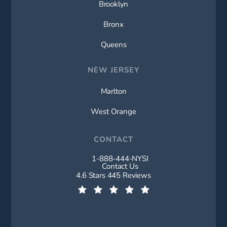
Brooklyn
Bronx
Queens
NEW JERSEY
Marlton
West Orange
CONTACT
1-888-444-NYSI
Call New York Spine Institute on t
Contact Us
New York Spine Institute reviews:
4.6 Stars 445 Reviews
(Opens in a new tab)