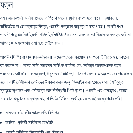
যত্ন
এমন অনেকগুলি জিনিস রয়েছে যা পিঠ বা ঘাড়ের ব্যথার কারণ হতে পারে। ফ্র্যাকচার,
হার্নিয়েটেড বা রোগাক্রান্ত ডিস্ক, এমনকি সংক্রমণ ঘাড় ব্যথা হতে পারে। আপনি যখন
ওয়েস্ট পয়েন্টের নিউ ইয়র্ক স্পাইন ইনস্টিটিউটে আসেন, তখন আমরা বিজ্ঞানকে ব্যবহার করি যা
আপনাকে অসুস্থতার তলানিতে পৌঁছে দেয়।
আপনি যদি পিঠ বা ঘাড় (সারভাইকাল) অস্ত্রোপচারের প্রয়োজন সম্পর্কে চিন্তিত হন, তাহলে
তা করবেন না। আমরা সর্বদা সম্ভাব্য সর্বাধিক কার্যকর এবং সর্বনিম্ন আক্রমণাত্মক যত্ন
প্রদানের চেষ্টা করি। ফলস্বরূপ, শুধুমাত্র একটি ছোট শতাংশ রোগীর অস্ত্রোপচারের প্রয়োজন
হবে। এটি বেশিরভাগ রোগীদের উপকার করার জন্য ডিজাইন করা হয়েছে যারা চিমটিযুক্ত
স্নায়ুতে ভুগছেন এবং সেইজন্য চরম দীর্ঘস্থায়ী পিঠে ব্যথা। এমনকি এই ক্ষেত্রেও, আমরা
সাধারণত শুধুমাত্র অন্যান্য ঘাড় বা পিঠের চিকিত্সা ব্যর্থ হওয়ার পরেই অস্ত্রোপচার করি।
সামনের কটিদেশীয় আন্তঃবডি ফিউশন
আলিফ: পূর্ববর্তী সার্ভিকাল কর্পেক্টমি
পূর্ববর্তী সার্ভিকাল ডিসসেক্টমি এবং ফিউশন