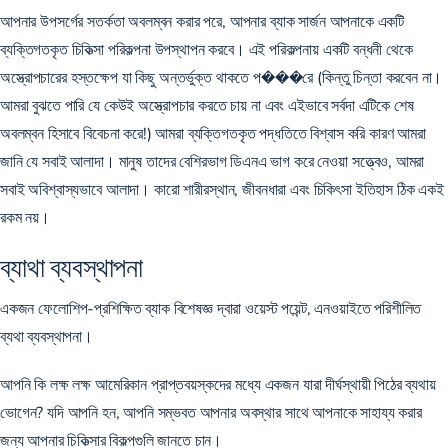
আপনার উপসর্গের সতর্কতা অবলম্বন করার পরে, আপনার ব্যাক সার্জন আপনাকে একটি
ব্যক্তিগতকৃত চিকিত্সা পরিকল্পনা উপস্থাপন করবে। এই পরিকল্পনায় একটি বন্ধনী থেকে
অস্ত্রোপচারের হস্তক্ষেপ যা কিছু অন্তর্ভুক্ত থাকতে প���রে (কিন্তু চিন্তা করবেন না।
আমরা বুঝতে পারি যে কেউই অস্ত্রোপচার করতে চায় না এবং এইভাবে সর্বদা এটিকে শেষ
অবলম্বন হিসাবে বিবেচনা করে!) আমরা ব্যক্তিগতকৃত পদ্ধতিতে বিশ্বাস করি কারণ আমরা
জানি যে সবাই আলাদা। মানুষ তাদের বেশিরভাগ ডিএনএ ভাগ করে নেওয়া সত্ত্বেও, আমরা
সবাই অবিশ্বাস্যভাবে আলাদা। কারো শারীরস্থান, জীবনধারা এবং চিকিৎসা ইতিহাস ঠিক একই
রকম নয়।
ব্যাথা ব্যবস্থাপনা
একজন ফেলোশিপ-প্রশিক্ষিত ব্যাক বিশেষজ্ঞ দ্বারা ওয়েস্ট পয়েন্ট, এনওয়াইতে পরিশীলিত
ব্যথা ব্যবস্থাপনা।
আপনি কি লক্ষ লক্ষ আমেরিকান প্রাপ্তবয়স্কদের মধ্যে একজন যারা দীর্ঘস্থায়ী পিঠের ব্যথায়
ভোগেন? যদি আপনি হন, আপনি সম্ভবত আপনার অবস্থার সাথে আপনাকে সাহায্য করার
জন্য আপনার চিকিত্সার বিকল্পগুলি জানতে চান।