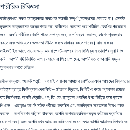
শারীরিক চিকিৎসা
দুর্ভাগ্যবশত, সফল অস্ত্রোপচার সাধারণত সরাসরি সম্পূর্ণ পুনরুদ্ধারের শেষ হয় না। এমনকি
ন্যূনতম আক্রমণাত্মক অস্ত্রোপচার করা রোগীদেরও সম্ভবত পরে শারীরিক থেরাপির প্রয়োজন
হবে। একটি শারীরিক থেরাপি শাসন সম্পন্ন করে, আপনি ব্যথা কমাতে, ফাংশন পুনরুদ্ধার
করতে এবং ভবিষ্যতের অক্ষমতা সীমিত করতে সাহায্য করতে পারেন। যারা সক্রিয়
লাইফস্টাইল আছে তাদের জন্য আমরা পোস্ট-অপারেশনাল ফিজিক্যাল থেরাপির সুপারিশও
করি। আপনি যদি নিয়মিত আপনার ঘাড়ে বা পিঠে চাপ দেন, আপনি যত তাড়াতাড়ি সম্ভব
পুনরুদ্ধার করতে চাইবেন।
সৌভাগ্যক্রমে, ওয়েস্ট পয়েন্ট, এনওয়াই এলাকায় আমাদের রোগীদের এখন আমাদের বিশ্বমানের
লাইসেন্সপ্রাপ্ত ফিজিক্যাল থেরাপিস্ট – মাইকেল ফ্রিয়ার, ডিপিটি-র কাছে অ্যাক্সেস রয়েছে
তার নির্দেশনায়, আপনি স্ট্রেচিং, পদ্ধতি এবং ম্যানুয়াল থেরাপির উপর ভিত্তি করে ব্যায়াম
শিখবেন। এছাড়াও আপনি সঠিক শরীরের মেকানিক্স এবং অঙ্গবিন্যাস সচেতনতা নিয়েও কাজ
করবেন। আপনি যখন বাড়িতে থাকবেন, আপনি আপনার ব্যক্তিগতকৃত রুটিনের মধ্য দিয়ে
যেতে পারেন। এবং আপনি যখন আমাদের অফিসে থাকবেন, তখন আপনি আমাদের বিশ্বমানের
কার্ডিও এবং ওজন মেশিনেও অ্যাক্সেস পাবেন৷ এগুলি ব্যবহার করে, আপনি শক্তি এবং