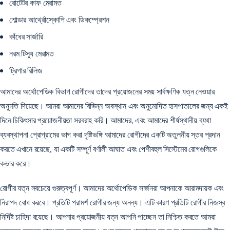
রোটেটর কাফ মেরামত
শোল্ডার আর্থ্রোস্কোপি এবং ডিকম্প্রেশন
কাঁধের সার্জারি
নরম টিস্যু মেরামত
ট্রিগার রিলিজ
আমাদের অর্থোপেডিক বিভাগ রোগীদের তাদের প্রয়োজনের সময় সার্বক্ষণিক যত্ন নেওয়ার
অনুমতি দিয়েছে। আমরা আমাদের বিভিন্ন অবস্থান এবং অনুমোদিত হাসপাতালের জন্য একই
দিনে চিকিৎসার প্রয়োজনীয়তা সরবরাহ করি। আমাদের, এবং আমাদের শীর্ষস্থানীয় ব্যথা
ব্যবস্থাপনা প্রোগ্রামের ভাগ করা দৃষ্টিভঙ্গি আমাদের রোগীদের একটি অতুলনীয় স্তর প্রদান
করতে এখানে রয়েছে, যা একটি সম্পূর্ণ বর্ণালী আঘাত এবং পেশীবহুল সিস্টেমের রোগগুলিকে
কভার করে।
রোগীর যত্ন সবচেয়ে গুরুত্বপূর্ণ। আমাদের অর্থোপেডিক সার্জনরা আপনাকে আরামদায়ক এবং
নিরাপদ বোধ করবে। প্রতিটি পরামর্শ রোগীর জন্য অনন্য। এটি কারণ প্রতিটি রোগীর নিজস্ব
নির্দিষ্ট চাহিদা রয়েছে। আপনার প্রয়োজনীয় যত্ন আপনি পাচ্ছেন তা নিশ্চিত করতে আমরা