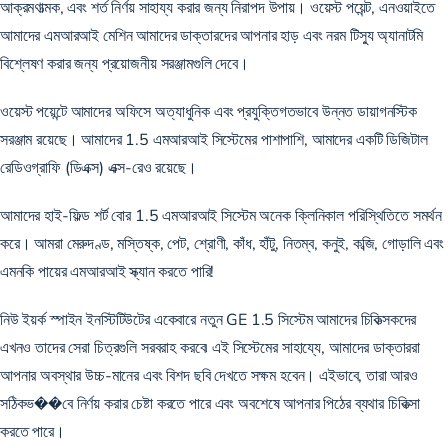
আক্রমণাত্মক, এবং শর্ত নির্ণয় সাহায্য করার জন্য নিরাপদ উপায়। ওয়েস্ট পয়েন্ট, এনওয়াইতে
আমাদের এমআরআই মেশিন আমাদের ডাক্তারদের আপনার হাড় এবং নরম টিস্যু অ্যানাটমি
বিশ্লেষণ করার জন্য প্রয়োজনীয় সরঞ্জামগুলি দেবে।
ওয়েস্ট পয়েন্টে আমাদের অফিসে অত্যাধুনিক এবং প্রযুক্তিগতভাবে উন্নত ডায়াগনস্টিক
সরঞ্জাম রয়েছে। আমাদের 1.5 এমআরআই সিস্টেমের পাশাপাশি, আমাদের একটি ডিজিটাল
রেডিওগ্রাফি (ডিএক্স) এক্স-রেও রয়েছে।
আমাদের হাই-ফিল্ড শর্ট বোর 1.5 এমআরআই সিস্টেম অনেক ক্লিনিকাল পরিস্থিতিতে সমর্থন
করে। আমরা মেরুদণ্ড, মস্তিষ্ক, পেট, শ্রোণী, কাঁধ, হাঁটু, নিতম্ব, কনুই, কব্জি, গোড়ালি এবং
এমনকি পায়ের এমআরআই স্ক্যান করতে পারি!
নিউ ইয়র্ক স্পাইন ইনস্টিটিউটের একেবারে নতুন GE 1.5 সিস্টেম আমাদের চিকিত্সকদের
এখনও তাদের সেরা চিত্রগুলি সরবরাহ করবে৷ এই সিস্টেমের সাহায্যে, আমাদের ডাক্তাররা
আপনার অবস্থার উচ্চ-মানের এবং বিশদ ছবি দেখতে সক্ষম হবেন। এইভাবে, তারা আরও
সঠিকভ��বে নির্ণয় করার চেষ্টা করতে পারে এবং অবশেষে আপনার পিঠের ব্যথার চিকিত্সা
করতে পারে।