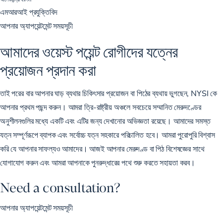
এমআরআই প্রযুক্তিবিদ
আপনার অ্যাপয়েন্টমেন্ট সময়সূচী
আমাদের ওয়েস্ট পয়েন্ট রোগীদের যত্নের
প্রয়োজন প্রদান করা
তাই পরের বার আপনার ঘাড় ব্যথার চিকিৎসার প্রয়োজন বা পিঠের ব্যথায় ভুগছেন, NYSI কে
আপনার প্রথম পছন্দ করুন। আমরা ত্রি-রাষ্ট্রীয় অঞ্চলে সবচেয়ে সম্মানিত মেরুদণ্ডের
অনুশীলনগুলির মধ্যে একটি এবং এটির জন্য দেখানোর অভিজ্ঞতা রয়েছে। আমাদের সমস্ত
যত্ন সম্পূর্ণরূপে ব্যাপক এবং সর্বোচ্চ যত্ন সহকারে পরিচালিত হবে। আমরা পুরোপুরি বিশ্বাস
করি যে আপনার সাফল্যও আমাদের। আজই আপনার মেরুদণ্ড বা পিঠ বিশেষজ্ঞের সাথে
যোগাযোগ করুন এবং আমরা আপনাকে পুনরুদ্ধারের পথে শুরু করতে সহায়তা করব।
Need a consultation?
আপনার অ্যাপয়েন্টমেন্ট সময়সূচী