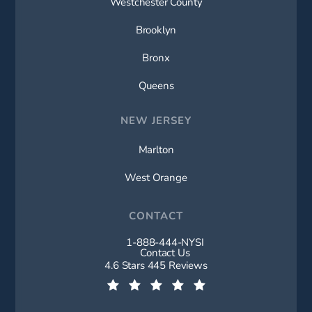
Westchester County
Brooklyn
Bronx
Queens
NEW JERSEY
Marlton
West Orange
CONTACT
1-888-444-NYSI
Call New York Spine Institute on t
Contact Us
New York Spine Institute reviews:
4.6 Stars 445 Reviews
(Opens in a new tab)