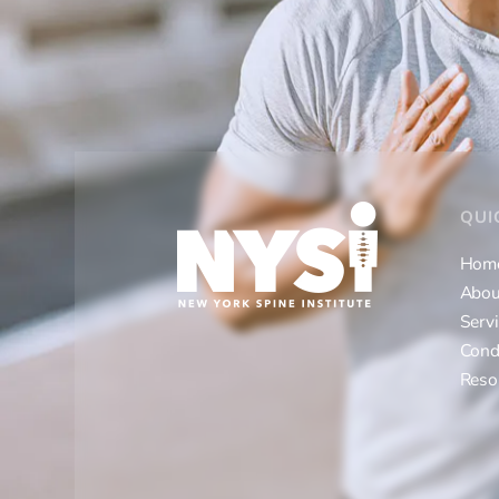
QUI
Hom
Abou
Serv
Cond
Reso