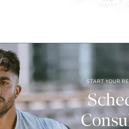
START YOUR R
Sched
Consul