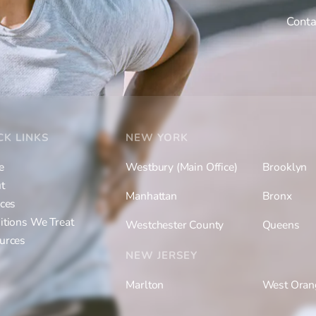
Conta
CK LINKS
NEW YORK
e
Westbury (Main Office)
Brooklyn
t
Manhattan
Bronx
ices
itions We Treat
Westchester County
Queens
urces
NEW JERSEY
Marlton
West Oran