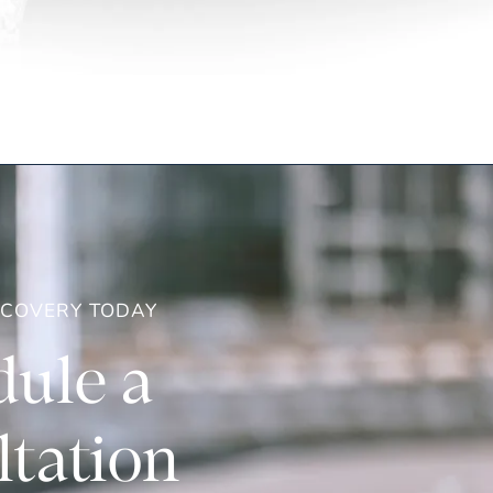
ECOVERY TODAY
ule a
tation