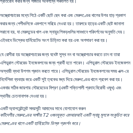
প্রতিরোধ করার জন্য সার্জারি অবিলম্বে সঞ্চালিত হয়।
অস্ত্রোপচারের মধ্যে পিঠে একটি ছোট ছেদ করা এবং মেরুদণ্ডের খালের উপর হাড় প্রকাশ
করার জন্য পেশীগুলিকে একপাশে সরিয়ে দেওয়া হয়। তারপরে হাড়ের একটি ছোট জানালা
সরানো হয়, যা মেরুদন্ডের খাল এবং স্নায়ুর শিকড়গুলির সাবধানে পরিদর্শনের অনুমতি দেয়।
এইভাবে ডিস্কের হার্নিয়েটেড অংশ চিহ্নিত করা হয় এবং অপসারণ করা হয়।
যে রোগীরা হয় অস্ত্রোপচারের জন্য যথেষ্ট সুস্থ নন বা অস্ত্রোপচার করতে চান না তারা
এপিডুরাল স্টেরয়েড ইনজেকশনের জন্য প্রার্থী হতে পারেন। এপিডুরাল স্টেরয়েড ইনজেকশন
অস্থায়ী ব্যথা উপশম প্রদান করতে পারে। এপিডুরাল স্টেরয়েড ইনজেকশনের সময় এক্স-রে
নির্দেশিকা ব্যবহার করে একটি সুই ত্বকের মধ্য দিয়ে মেরুদণ্ডের খালে প্রবেশ করা হয়।
একবার সঠিক জায়গায় স্টেরয়েডের মিশ্রণ (একটি শক্তিশালী প্রদাহ বিরোধী ওষুধ) এবং
স্থানীয় চেতনানাশক দেওয়া হয়।
একটি অ্যাপয়েন্টমেন্ট সময়সূচী
আমাদের সাথে যোগাযোগ করুন
কটিদেশীয় মেরুদণ্ডের অক্ষীয় T2 ওজনযুক্ত এমআরআই একটি স্নায়ু মূলকে সংকুচিত করে
মেরুদণ্ডের খালে একটি হার্নিয়েটেড ডিস্ক প্রদর্শন করে।