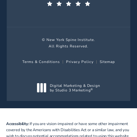
(Opens in a new tab)
© New York Spine Institute.
All Rights Reserved.
Terms & Conditions
Privacy Policy
Sitemap
Digital Marketing & Design
by Studio 3 Marketing
®
(opens in a new tab)
Accessibility:
If you are vision-impaired or have some other impairment
covered by the Americans with Disabilities Act or a similar law, and you
wish to discuss potential accommodations related to using this website,