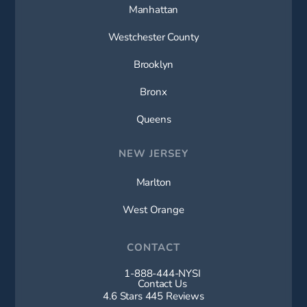
Manhattan
Westchester County
Brooklyn
Bronx
Queens
NEW JERSEY
Marlton
West Orange
CONTACT
1-888-444-NYSI
Call New York Spine Institute on t
Contact Us
New York Spine Institute reviews:
4.6 Stars 445 Reviews