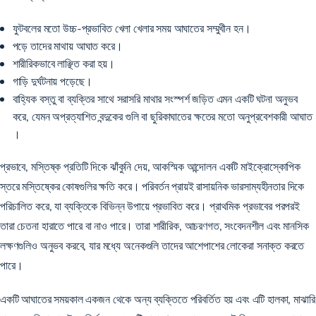
ফুটবলের মতো উচ্চ-প্রভাবিত খেলা খেলার সময় আঘাতের সম্মুখীন হন।
পড়ে তাদের মাথায় আঘাত করে।
শারীরিকভাবে লাঞ্ছিত করা হয়।
গাড়ি দুর্ঘটনায় পড়েছে।
বাহ্যিক বস্তু বা ব্যক্তির সাথে সরাসরি মাথার সংস্পর্শ জড়িত এমন একটি ঘটনা অনুভব
করে, যেমন অপ্রত্যাশিত বন্দুকের গুলি বা ছুরিকাঘাতের ক্ষতের মতো অনুপ্রবেশকারী আঘাত
।
প্রভাবে, মস্তিষ্ক প্রতিটি দিকে ঝাঁকুনি দেয়, আকস্মিক আন্দোলন একটি মাইক্রোস্কোপিক
স্তরে মস্তিষ্কের কোষগুলির ক্ষতি করে। পরিবর্তন প্রায়ই রাসায়নিক ভারসাম্যহীনতার দিকে
পরিচালিত করে, যা ব্যক্তিকে বিভিন্ন উপায়ে প্রভাবিত করে। প্রাথমিক প্রভাবের পরপরই
তারা চেতনা হারাতে পারে বা নাও পারে। তারা শারীরিক, আচরণগত, সংবেদনশীল এবং মানসিক
লক্ষণগুলিও অনুভব করবে, যার মধ্যে অনেকগুলি তাদের আশেপাশের লোকেরা সনাক্ত করতে
পারে।
একটি আঘাতের সময়কাল একজন থেকে অন্য ব্যক্তিতে পরিবর্তিত হয় এবং এটি হালকা, মাঝারি