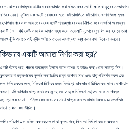
যোগাযোগের খেলাধুলায় মাথায় বারবার আঘাত করা মস্তিষ্কের স্থায়ী ক্ষতি বা মৃত্যুর সম্ভাবনাও
বাড়িয়ে দেয়। ফুটবল এবং অটো রেসিংয়ের মতো ক্রীড়াগুলিতে ক্রীড়াবিদদের প্রতিরক্ষামূলক
হেডগিয়ার পরে এবং আঘাতের মধ্যে যথেষ্ট পুনরুদ্ধারের সময় নিশ্চিত করে সতর্কতা অবলম্বন
করা উচিত। যদি কেউ একাধিক আঘাত সহ্য করে, তবে এটি দৃঢ়ভাবে সুপারিশ করা হয় যে তারা
আরও ঝুঁকি এড়াতে এই ক্রীড়াগুলিতে তাদের অংশগ্রহণ বন্ধ করার কথা বিবেচনা করবে।
কিভাবে একটি আঘাত নির্ণয় করা হয়?
একটি ঘটনার পরে, প্রথম অবলম্বন হিসাবে আশেপাশের যে কারও কাছ থেকে সাহায্য নিন।
ফ্র্যাকচার বা রক্তপাতের সুস্পষ্ট লক্ষণগুলির জন্য আপনার মাথা এবং ঘাড় পরিদর্শন করুন এবং
লক্ষণগুলি গুরুতর হলে, চিকিৎসা নির্ণয়ের জন্য
নিকটস্থ ডাক্তার বা চিকিত্সকের
সাথে যোগাযোগ
করুন। যদি আপনার ঘাড়ে আঘাতের সন্দেহ হয়, তাহলে চিকিৎসা সহায়তা না আসা পর্যন্ত
নড়াচড়া করবেন না। মস্তিষ্কের আঘাতের সাথে ঘাড়ের আঘাত সাধারণ এবং চরম সতর্কতার
সাথে চিকিত্সা করা উচিত।
ক্ষতির পরিমাণ এবং মস্তিষ্কে রক্তক্ষরণ বা ফুলে গেছে কিনা তা নির্ধারণ করতে একজন