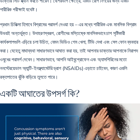
ডাক্তার সিটি স্ক্যান করতে পারেন। বেশিরভাগ ক্ষেত্রে, একটি রোগ নির্ণয়ের জন্য একটি
শারীরিক পরীক্ষাই যথেষ্ট।
প্রধান চিকিত্সা হিসাবে বিশ্রামের পরামর্শ দেওয়া হয় – এর মধ্যে শারীরিক এবং মানসিক বিশ্রাম
উভয়ই অন্তর্ভুক্ত। উদাহরণস্বরূপ, রোগীদের মস্তিষ্কে মানসিকভাবে চাপ সৃষ্টিকারী
কার্যকলাপগুলি এড়িয়ে চলা উচিত, যেমন ভিডিও গেম খেলা, টিভি দেখা এবং সেল ফোন ব্যবহার
করা। যেহেতু মাথাব্যথা সাধারণভাবে আঘাত করা হয়, তাই আপনার ডাক্তার আপনাকে নিরাপদ
ওষুধের পরামর্শ দেবেন। সাধারণভাবে, আপনি আইবুপ্রোফেন এবং অ্যাসপিরিনের মতো
ননস্টেরয়েডাল অ্যান্টি-ইনফ্ল্যামেটরি ড্রাগ (NSAIDs) এড়াতে চাইবেন, কারণ এগুলি
রক্তপাতের ঝুঁকি বাড়িয়ে তুলতে পারে।
একটি আঘাতের উপসর্গ কি?