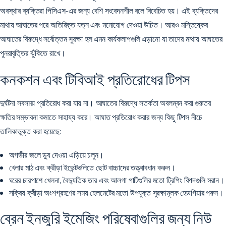
অবস্থার ব্যক্তিরা পিসিএস-এর জন্য বেশি সংবেদনশীল বলে বিবেচিত হয়। এই ব্যক্তিদের
মাথায় আঘাতের পরে অতিরিক্ত যত্ন এবং মনোযোগ দেওয়া উচিত। আরও মস্তিষ্কের
আঘাতের বিরুদ্ধে সর্বোত্তম সুরক্ষা হল এমন কার্যকলাপগুলি এড়ানো যা তাদের মাথায় আঘাতের
পুনরাবৃত্তির ঝুঁকিতে রাখে।
কনকশন এবং টিবিআই প্রতিরোধের টিপস
দুর্ঘটনা সবসময় প্রতিরোধ করা যায় না। আঘাতের বিরুদ্ধে সতর্কতা অবলম্বন করা গুরুতর
ক্ষতির সম্ভাবনা কমাতে সাহায্য করে। আঘাত প্রতিরোধ করার জন্য কিছু টিপস নীচে
তালিকাভুক্ত করা হয়েছে:
অগভীর জলে ডুব দেওয়া এড়িয়ে চলুন।
খেলার মাঠ এবং ক্রীড়া ইভেন্টগুলিতে ছোট বাচ্চাদের তত্ত্বাবধান করুন।
ঘরের চারপাশে খেলনা, বৈদ্যুতিক তার এবং আলগা পাটিগুলির মতো ট্রিপিং বিপদগুলি সরান।
সক্রিয় ক্রীড়া অংশগ্রহণের সময়
হেলমেটের মতো উপযুক্ত সুরক্ষামূলক হেডগিয়ার
পরুন।
ব্রেন ইনজুরি ইমেজিং পরিষেবাগুলির জন্য নিউ