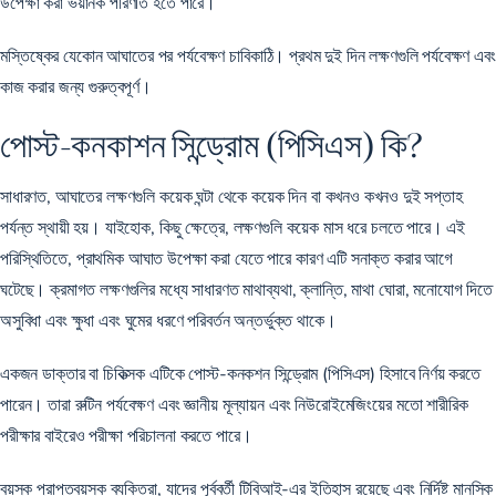
উপেক্ষা করা ভয়ানক পরিণতি হতে পারে।
মস্তিষ্কের যেকোন আঘাতের পর পর্যবেক্ষণ চাবিকাঠি। প্রথম দুই দিন লক্ষণগুলি পর্যবেক্ষণ এবং
কাজ করার জন্য গুরুত্বপূর্ণ।
পোস্ট-কনকাশন সিন্ড্রোম (পিসিএস) কি?
সাধারণত, আঘাতের লক্ষণগুলি কয়েক ঘন্টা থেকে কয়েক দিন বা কখনও কখনও দুই সপ্তাহ
পর্যন্ত স্থায়ী হয়। যাইহোক, কিছু ক্ষেত্রে, লক্ষণগুলি কয়েক মাস ধরে চলতে পারে। এই
পরিস্থিতিতে, প্রাথমিক আঘাত উপেক্ষা করা যেতে পারে কারণ এটি সনাক্ত করার আগে
ঘটেছে। ক্রমাগত লক্ষণগুলির মধ্যে সাধারণত মাথাব্যথা, ক্লান্তি, মাথা ঘোরা, মনোযোগ দিতে
অসুবিধা এবং ক্ষুধা এবং ঘুমের ধরণে পরিবর্তন অন্তর্ভুক্ত থাকে।
একজন ডাক্তার বা চিকিত্সক এটিকে পোস্ট-কনকশন সিন্ড্রোম (পিসিএস) হিসাবে নির্ণয় করতে
পারেন। তারা রুটিন পর্যবেক্ষণ এবং জ্ঞানীয় মূল্যায়ন এবং নিউরোইমেজিংয়ের মতো শারীরিক
পরীক্ষার বাইরেও পরীক্ষা পরিচালনা করতে পারে।
বয়স্ক প্রাপ্তবয়স্ক ব্যক্তিরা, যাদের পূর্ববর্তী টিবিআই-এর ইতিহাস রয়েছে এবং নির্দিষ্ট মানসিক