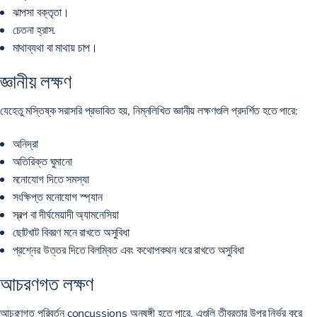
ঝাপসা বক্তৃতা।
চেতনা হ্রাস.
মাথাব্যথা বা মাথায় চাপ।
জ্ঞানীয় লক্ষণ
যেহেতু মস্তিষ্ক সরাসরি প্রভাবিত হয়, নিম্নলিখিত জ্ঞানীয় লক্ষণগুলি প্রদর্শিত হতে পারে:
অনিদ্রা
অতিরিক্ত ঘুমানো
মনোযোগ দিতে সমস্যা
সংক্ষিপ্ত মনোযোগ স্প্যান
স্বল্প বা দীর্ঘমেয়াদী অ্যামনেসিয়া
ছোটখাট বিবরণ মনে রাখতে অসুবিধা
প্রশ্নের উত্তর দিতে বিলম্বিত এবং কথোপকথন ধরে রাখতে অসুবিধা
আচরণগত লক্ষণ
আচরণগত পরিবর্তন concussions অনুষঙ্গী হতে পারে. এগুলি তীব্রতার উপর নির্ভর করে