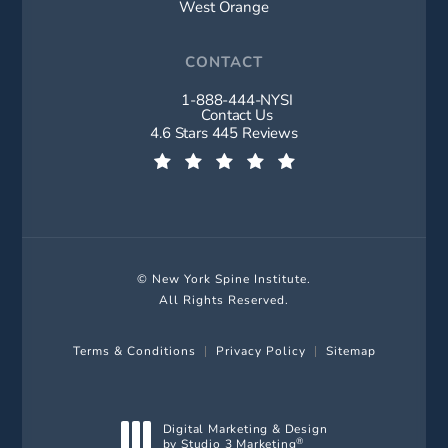
West Orange
CONTACT
1-888-444-NYSI
Call New York Spine Institute on t
Contact Us
New York Spine Institute reviews:
4.6 Stars 445 Reviews
(Opens in a new tab)
© New York Spine Institute.
All Rights Reserved.
Terms & Conditions
Privacy Policy
Sitemap
Digital Marketing & Design
by Studio 3 Marketing
®