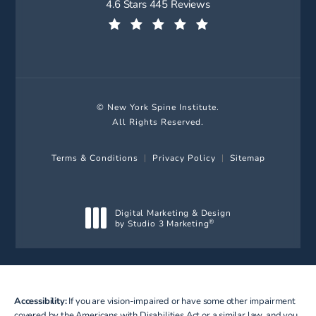
New York Spine Institute reviews:
4.6 Stars 445 Reviews
(Opens in a new tab)
© New York Spine Institute.
All Rights Reserved.
Terms & Conditions
Privacy Policy
Sitemap
Digital Marketing & Design
by Studio 3 Marketing
®
(opens in a new tab)
Accessibility:
If you are vision-impaired or have some other impairment
covered by the Americans with Disabilities Act or a similar law, and you