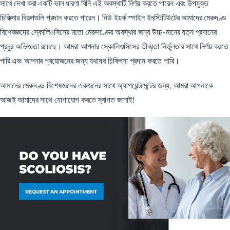
সাথে দেখা করা একটি ভাল ধারণা যিনি এই অবস্থাটি নির্ণয় করতে পারেন এবং উপযুক্ত
চিকিত্সার বিকল্পগুলি প্রদান করতে পারেন। নিউ ইয়র্ক স্পাইন ইনস্টিটিউটের আমাদের মেরুদণ্ড
বিশেষজ্ঞদের স্কোলিওসিসের মতো মেরুদণ্ডের অবস্থার জন্য উচ্চ-মানের যত্ন প্রদানের
প্রচুর অভিজ্ঞতা রয়েছে। আমরা আপনার স্কোলিওসিসের তীব্রতা নির্ভুলতার সাথে নির্ণয় করতে
পারি এবং আপনার প্রয়োজনের জন্য যথাযথ চিকিৎসা প্রদান করতে পারি।
আমাদের মেরুদণ্ড বিশেষজ্ঞদের একজনের সাথে অ্যাপয়েন্টমেন্টের জন্য, আমরা আপনাকে
আজই আমাদের সাথে যোগাযোগ
করতে স্বাগত জানাই!