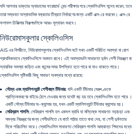
যদি আপনার ডাক্তার অ্যাডামের ফরোয়ার্ড বেন্ড পরীক্ষার পরে স্কোলিওসিস সন্দেহ করেন, তবে
তারা সম্ভবত অস্বাভাবিক বক্রতার তীব্রতা নির্ধারণের জন্য একটি এক্স-রে করবেন। এক্স-রে
ফলাফল চিকিত্সার বিকল্পগুলিকে আরও মূল্যায়ন করবে।
নিউরোমাসকুলার স্কোলিওসিস
AIS এর বিপরীতে,
নিউরোমাসকুলার স্কোলিওসিস
ঘটে যখন একটি পরিচিত অবস্থা বা রোগ
প্রাথমিকভাবে স্কোলিওসিসে অবদান রাখে। এই অবস্থাগুলি সাধারণত দুর্বল পেশী নিয়ন্ত্রণ বা
স্নায়বিক সমস্যা জড়িত এবং জন্মের সময় উপস্থিত হতে পারে বা নাও থাকতে পারে।
স্কোলিওসিস সৃষ্টিকারী কিছু সাধারণ অবস্থার মধ্যে রয়েছে:
সৌম্য এবং ম্যালিগন্যান্ট পেশীবহুল টিউমার:
যদি একটি টিউমার মেরুদণ্ডকে
প্রান্তিককরণের বাইরে ঠেলে দেওয়ার জন্য যথেষ্ট বড় হয় তবে
স্কোলিওসিস হতে পারে
।
একটি সৌম্য টিউমার অ-ক্যান্সার হয়, যখন একটি ম্যালিগন্যান্ট টিউমার ক্যান্সার হয়।
সেরিব্রাল পালসি:
সেরিব্রাল পালসি হল একদল ব্যাধি যা মস্তিষ্ক সাধারণত নড়াচড়া এবং
সমন্বয় নিয়ন্ত্রণের জন্য পেশীগুলিতে যে বার্তা পাঠায় তাতে বাধা দেয়, যা পেশী দুর্বলতার
দিকে পরিচালিত করে।
স্কোলিওসিস সাধারণত সেরিব্রাল পালসি আক্রান্ত শিশুদের মধ্যে
দেখা যায়
, কারণ পেশী দুর্বলতা মেরুদণ্ডের বিকাশ এবং এর বক্রতাকে প্রভাবিত করে।