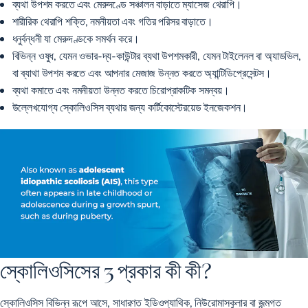
ব্যথা উপশম করতে এবং মেরুদণ্ডে সঞ্চালন বাড়াতে ম্যাসেজ থেরাপি।
শারীরিক থেরাপি শক্তি, নমনীয়তা এবং গতির পরিসর বাড়াতে।
ধনুর্বন্ধনী যা মেরুদণ্ডকে সমর্থন করে।
বিভিন্ন ওষুধ, যেমন ওভার-দ্য-কাউন্টার ব্যথা উপশমকারী, যেমন টাইলেনল বা অ্যাডভিল,
বা ব্যাথা উপশম করতে এবং আপনার মেজাজ উন্নত করতে অ্যান্টিডিপ্রেসেন্টস।
ব্যথা কমাতে এবং নমনীয়তা উন্নত করতে চিরোপ্রাকটিক সমন্বয়।
উল্লেখযোগ্য স্কোলিওসিস ব্যথার জন্য কর্টিকোস্টেরয়েড ইনজেকশন।
স্কোলিওসিসের 3 প্রকার কী কী?
স্কোলিওসিস বিভিন্ন রূপে আসে, সাধারণত ইডিওপ্যাথিক, নিউরোমাসকুলার বা জন্মগত