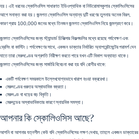
হয়। এই ধরনের স্কোলিওসিস সাধারণত ইডিওপ্যাথিক বা নিউরোমাসকুলার স্কোলিওসিসের
আগে সনাক্ত করা হয়। জন্মগত স্কোলিওসিস অন্যান্য দুটি ধরণের তুলনায় অনেক বিরল,
কারণ
প্রায় 100,000 জনের মধ্যে তিনজন
জন্মগত স্কোলিওসিস নিয়ে জন্মগ্রহণ করে।
জন্মগত স্কোলিওসিসের জন্য স্ট্যান্ডার্ড চিকিত্সার বিকল্পগুলির মধ্যে রয়েছে পর্যবেক্ষণ এবং
ব্রেসিং বা কাস্টিং। পর্যবেক্ষণের সাথে, একজন ডাক্তার নির্ধারিত অ্যাপয়েন্টমেন্টের পরামর্শ দেন
যাতে তারা মেরুদণ্ডের অগ্রগতি নিরীক্ষণ করতে পারে যখন এটি বিকাশ অব্যাহত থাকে।
জন্মগত স্কোলিওসিসের জন্য সার্জারি বিবেচনা করা হয় যদি রোগীর থাকে:
একটি পর্যবেক্ষণ সময়কালে উল্লেখযোগ্যভাবে খারাপ হওয়া বক্ররেখা।
মেরুদণ্ডের গুরুতর অস্বাভাবিক বক্রতা।
মেরুদণ্ড বা ধড়ের বড় বিকৃতি।
মেরুদন্ডের অস্বাভাবিকতার কারণে স্নায়বিক সমস্যা।
আপনার কি স্কোলিওসিস আছে?
আপনি বা আপনার যত্নশীল কেউ যদি স্কোলিওসিসের লক্ষণ দেখায়, তাহলে একজন ডাক্তারের