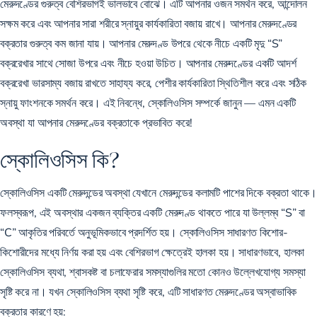
মেরুদণ্ডের গুরুত্ব বেশিরভাগই ভালভাবে বোঝে। এটি আপনার ওজন সমর্থন করে, আন্দোলন
সক্ষম করে এবং আপনার সারা শরীরে স্নায়ুর কার্যকারিতা বজায় রাখে। আপনার মেরুদণ্ডের
বক্রতার গুরুত্ব কম জানা যায়। আপনার মেরুদণ্ড
উপরে থেকে নীচে একটি মৃদু “S”
বক্ররেখার
সাথে সোজা উপরে এবং নীচে হওয়া উচিত। আপনার মেরুদণ্ডের একটি
আদর্শ
বক্ররেখা
ভারসাম্য বজায় রাখতে সাহায্য করে, পেশীর কার্যকারিতা স্থিতিশীল করে এবং সঠিক
স্নায়ু ফাংশনকে সমর্থন করে। এই নিবন্ধে, স্কোলিওসিস সম্পর্কে জানুন — এমন একটি
অবস্থা যা আপনার মেরুদণ্ডের বক্রতাকে প্রভাবিত করে!
স্কোলিওসিস কি?
স্কোলিওসিস একটি মেরুদন্ডের অবস্থা
যেখানে মেরুদন্ডের কলামটি পাশের দিকে বক্রতা থাকে।
ফলস্বরূপ, এই অবস্থার একজন ব্যক্তির একটি মেরুদণ্ড থাকতে পারে যা উল্লম্ব “S” বা
“C” আকৃতির পরিবর্তে অনুভূমিকভাবে প্রদর্শিত হয়। স্কোলিওসিস সাধারণত কিশোর-
কিশোরীদের মধ্যে নির্ণয় করা হয় এবং বেশিরভাগ ক্ষেত্রেই হালকা হয়। সাধারণভাবে, হালকা
স্কোলিওসিস ব্যথা, শ্বাসকষ্ট বা চলাফেরার সমস্যাগুলির মতো কোনও উল্লেখযোগ্য সমস্যা
সৃষ্টি করে না। যখন স্কোলিওসিস ব্যথা সৃষ্টি করে, এটি সাধারণত মেরুদণ্ডের অস্বাভাবিক
বক্রতার কারণে হয়: