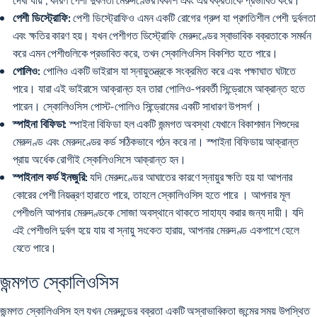
পেশী ডিস্ট্রোফি:
পেশী ডিস্ট্রোফিও এমন একটি রোগের গ্রুপ যা প্রগতিশীল পেশী দুর্বলতা
এবং ক্ষতির কারণ হয়। যখন পেশীগত ডিস্ট্রোফি মেরুদণ্ডের স্বাভাবিক বক্রতাকে সমর্থন
করে এমন পেশীগুলিকে প্রভাবিত করে, তখন স্কোলিওসিস বিকশিত হতে পারে।
পোলিও:
পোলিও একটি ভাইরাস যা স্নায়ুতন্ত্রকে সংক্রমিত করে এবং পক্ষাঘাত ঘটাতে
পারে। যারা এই ভাইরাসে আক্রান্ত হন তারা পোলিও-পরবর্তী সিন্ড্রোমে আক্রান্ত হতে
পারেন।
স্কোলিওসিস পোস্ট-পোলিও সিন্ড্রোমের একটি সাধারণ উপসর্গ
।
স্পাইনা বিফিডা:
স্পাইনা বিফিডা হল একটি জন্মগত অবস্থা যেখানে বিকাশমান শিশুদের
মেরুদণ্ড এবং মেরুদণ্ডের কর্ড সঠিকভাবে গঠন করে না। স্পাইনা বিফিডায় আক্রান্ত
প্রায় অর্ধেক রোগীই
স্কোলিওসিসে আক্রান্ত হন।
স্পাইনাল কর্ড ইনজুরি:
যদি মেরুদণ্ডের আঘাতের কারণে স্নায়ুর ক্ষতি হয় যা আপনার
কোরের পেশী নিয়ন্ত্রণ হারাতে পারে,
তাহলে স্কোলিওসিস হতে পারে
। আপনার মূল
পেশীগুলি আপনার মেরুদণ্ডকে সোজা অবস্থানে থাকতে সাহায্য করার জন্য দায়ী। যদি
এই পেশীগুলি দুর্বল হয়ে যায় বা স্নায়ু সংকেত হারায়, আপনার মেরুদণ্ড একপাশে হেলে
যেতে পারে।
জন্মগত স্কোলিওসিস
জন্মগত স্কোলিওসিস
হল যখন মেরুদন্ডের বক্রতা একটি অস্বাভাবিকতা জন্মের সময় উপস্থিত