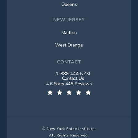
Queens
NEW JERSEY
Marlton
West Orange
CONTACT
1-888-444-NYSI
Call New York Spine Institute on t
Contact Us
New York Spine Institute reviews:
4.6 Stars 445 Reviews
(Opens in a new tab)
© New York Spine Institute.
All Rights Reserved.