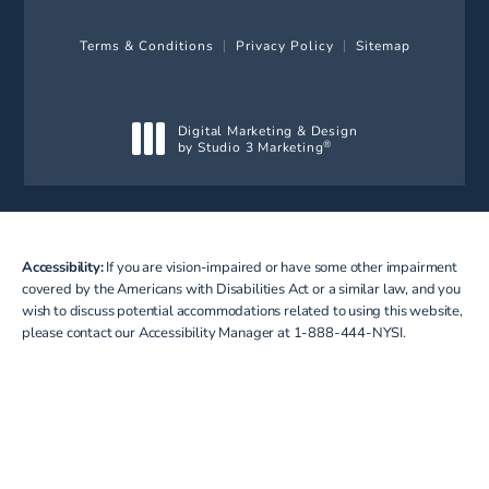
Terms & Conditions
Privacy Policy
Sitemap
Digital Marketing & Design
by Studio 3 Marketing
®
(opens in a new tab)
Accessibility:
If you are vision-impaired or have some other impairment
covered by the Americans with Disabilities Act or a similar law, and you
wish to discuss potential accommodations related to using this website,
please contact our Accessibility Manager at
1-888-444-NYSI
.