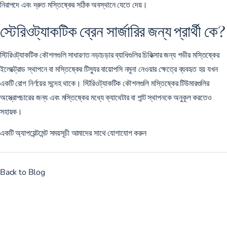
নিরাপদে এবং দ্রুত মস্তিষ্কের সঠিক অবস্থানে যেতে দেয়।
স্টেরিওট্যাকটিক ব্রেন সার্জারির জন্য প্রার্থী কে?
স্টিরিওট্যাকটিক কৌশলগুলি সাধারণত নড়াচড়ার ব্যাধিগুলির চিকিত্সার জন্য গভীর মস্তিষ্কের
ইলেক্ট্রোড স্থাপনে বা মস্তিষ্কের টিস্যুর বায়োপসি নমুনা নেওয়ার ক্ষেত্রে ব্যবহৃত হয় যখন
একটি রোগ নির্ণয়ের সন্দেহ থাকে। স্টিরিওট্যাকটিক কৌশলগুলি মস্তিষ্কের টিউমারগুলির
অস্ত্রোপচারের জন্য এবং মস্তিষ্কের মধ্যে ক্যাথেটার বা শান্ট স্থাপনকে অনুকূল করতেও
সহায়ক।
একটি অ্যাপয়েন্টমেন্ট সময়সূচী
আমাদের সাথে যোগাযোগ করুন
Back to Blog