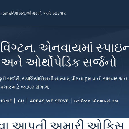
Home
વિશે
સેવાઓ
શરતો અમે સારવાર
વિંગ્ટન, એનવાયમાં સ્પાઇ
અને ઓર્થોપેડિક સર્જનો
ની સર્જરી, સ્કોલિયોસિસની સારવાર, પીઠના દુખાવાની સારવાર અને
પચાર માટે વ્યાપક સંભાળ.
HOME
GU
AREAS WE SERVE
ઇરવિંગ્ટન એનવાયમાં સ્પા
ાં સેવા આપતી અમારી ઓફિસ