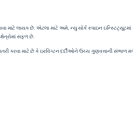
વા માટે લાયક છે. એટલા માટે અમે, ન્યુ યોર્ક સ્પાઇન ઇન્સ્ટિટ્યૂટમા
ષેત્રોમાં સફળ છે.
ી ખાતરી કરવા માટે છે કે ઇરવિંગ્ટન દર્દીઓને ઉચ્ચ ગુણવત્તાની સંભાળ