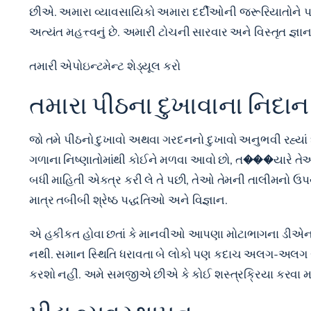
છીએ. અમારા વ્યાવસાયિકો અમારા દર્દીઓની જરૂરિયાતોને પહ
અત્યંત મહત્ત્વનું છે. અમારી ટોચની સારવાર અને વિસ્તૃત જ્ઞાન 
તમારી એપોઇન્ટમેન્ટ શેડ્યૂલ કરો
તમારા પીઠના દુખાવાના નિદાન
જો તમે પીઠનો દુખાવો અથવા ગરદનનો દુખાવો અનુભવી રહ્યાં છો અ
ગળાના નિષ્ણાતોમાંથી કોઈને મળવા આવો છો, ત���યારે તે
બધી માહિતી એકત્ર કરી લે તે પછી, તેઓ તેમની તાલીમનો ઉપ
માત્ર તબીબી શ્રેષ્ઠ પદ્ધતિઓ અને વિજ્ઞાન.
એ હકીકત હોવા છતાં કે માનવીઓ આપણા મોટાભાગના ડીએન
નથી. સમાન સ્થિતિ ધરાવતા બે લોકો પણ કદાચ અલગ-અલગ સારવ
કરશો નહીં. અમે સમજીએ છીએ કે કોઈ શસ્ત્રક્રિયા કરવા માંગત