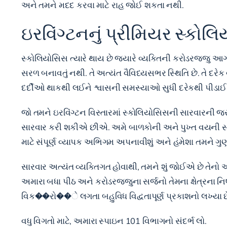
અને તમને મદદ કરવા માટે રાહ જોઈ શકતા નથી.
ઇરવિંગ્ટનનું પ્રીમિયર સ્કોલિ
સ્કોલિયોસિસ ત્યારે થાય છે જ્યારે વ્યક્તિની કરોડરજ્જુ આ
સરળ બનાવતું નથી. તે અત્યંત વૈવિધ્યસભર સ્થિતિ છે. તે દરે
દર્દીઓ થાકથી લઈને શ્વાસની સમસ્યાઓ સુધી દરેકથી પીડાઈ
જો તમને ઇરવિંગ્ટન વિસ્તારમાં સ્કોલિયોસિસની સારવારની જરૂર
સારવાર કરી શકીએ છીએ. અમે બાળકોની અને પુખ્ત વયની સ
માટે સંપૂર્ણ વ્યાપક અભિગમ અપનાવીશું અને હંમેશા તમને ગુણવત
સારવાર અત્યંત વ્યક્તિગત હોવાથી, તમને શું જોઈએ છે તેનો અંદ
અમારા બધા પીઠ અને કરોડરજ્જુના સર્જનો તેમના ક્ષેત્રના ન
વિક��રો��ે લગતા બહુવિધ વિદ્વતાપૂર્ણ પ્રકાશનો લખ્યા છે.
વધુ વિગતો માટે, અમારા સ્પાઇન 101 વિભાગનો સંદર્ભ લો.