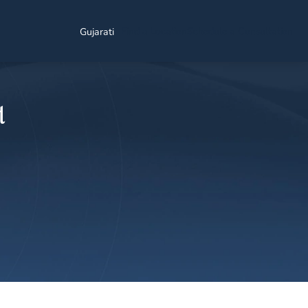
Find a Location
Schedule a Consultation
Gujarati
ન