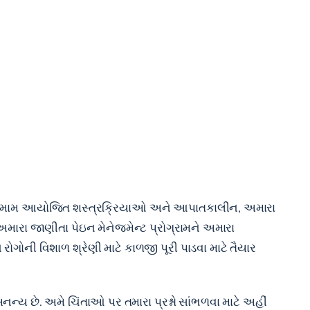
ોગ તમામ આયોજિત શસ્ત્રક્રિયાઓ અને આપાતકાલીન, અમારા
 અમારા જાણીતા પેઇન મેનેજમેન્ટ પ્રોગ્રામને અમારા
ગોની વિશાળ શ્રેણી માટે કાળજી પૂરી પાડવા માટે તૈયાર
ય છે. અમે ચિંતાઓ પર તમારા પ્રશ્નો સાંભળવા માટે અહીં