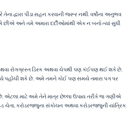
ારે તેના દ્વારા પીડા સહન કરવાની જરૂર નથી. વર્ષોના અનુભવ
આપીએ છીએ અને તમે અમારા દર્દીઓમાંથી એક ન બનો ત્યાં સુધી
અથવા રોગગ્રસ્ત ડિસ્ક અથવા ચેપથી પણ કંઈપણ થઈ શકે છે.
ળિયે પહોંચી શકે છે. અમે તમને કોઈ પણ સમયે તમારા પગ પર
 છે. એટલા માટે અમે તેને માત્ર છેલ્લા ઉપાય તરીકે જ ગણીએ
ચ્ડ ચેતા, કરોડરજ્જુના સંકોચન અથવા કરોડરજ્જુની યાંત્રિક