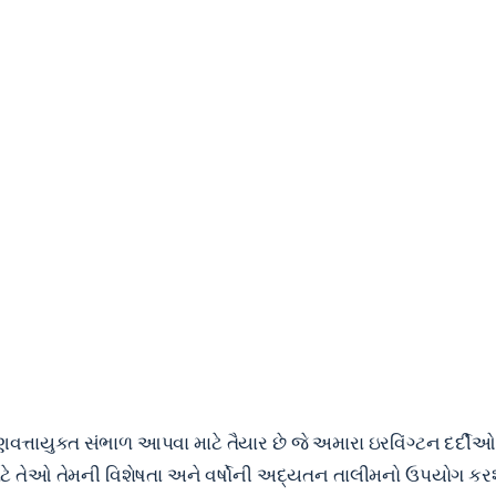
ગુણવત્તાયુક્ત સંભાળ આપવા માટે તૈયાર છે જે અમારા ઇરવિંગ્ટન દ
ાટે તેઓ તેમની વિશેષતા અને વર્ષોની અદ્યતન તાલીમનો ઉપયોગ કરશે.