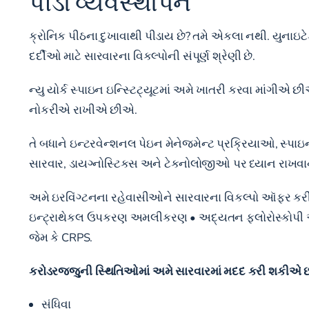
પીડા વ્યવસ્થાપન
ક્રોનિક પીઠના દુખાવાથી પીડાય છે? તમે એકલા નથી. યુનાઇટેડ
દર્દીઓ માટે સારવારના વિકલ્પોની સંપૂર્ણ શ્રેણી છે.
ન્યુ યોર્ક સ્પાઇન ઇન્સ્ટિટ્યૂટમાં અમે ખાતરી કરવા માંગીએ છ
નોકરીએ રાખીએ છીએ.
તે બધાને ઇન્ટરવેન્શનલ પેઇન મેનેજમેન્ટ પ્રક્રિયાઓ, સ્પા
સારવાર, ડાયગ્નોસ્ટિક્સ અને ટેક્નોલોજીઓ પર ધ્યાન રાખવાન
અમે ઇરવિંગ્ટનના રહેવાસીઓને સારવારના વિકલ્પો ઑફર કરીએ
ઇન્ટ્રાથેકલ ઉપકરણ અમલીકરણ • અદ્યતન ફ્લોરોસ્કોપી અને 
જેમ કે CRPS.
કરોડરજ્જુની સ્થિતિઓમાં અમે સારવારમાં મદદ કરી શકીએ છી
સંધિવા