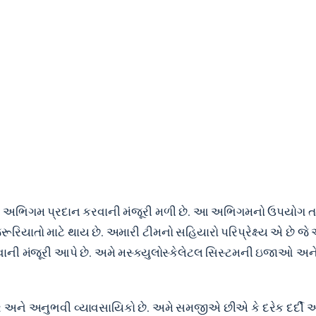
યેલ ટીમ અભિગમ પ્રદાન કરવાની મંજૂરી મળી છે. આ અભિગમનો ઉપય
રૂરિયાતો માટે થાય છે. અમારી ટીમનો સહિયારો પરિપ્રેક્ષ્ય એ છે જે
ની મંજૂરી આપે છે. અમે મસ્ક્યુલોસ્કેલેટલ સિસ્ટમની ઇજાઓ અને રો
અને અનુભવી વ્યાવસાયિકો છે. અમે સમજીએ છીએ કે દરેક દર્દી અનન્