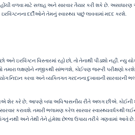
ોંચી વળવા માટે સલાહ અને સારવાર તૈયાર કરી શકે છે. અસાધારણ ઓ
ઇરવિંગ્ટનના દર્દીઓને તેમનું સ્વાસ્થ્ય પાછું લાવવામાં મદદ કરશે.
ને ઇરવિંગ્ટન વિસ્તારમાં રહો છો, તો તેનાથી પીડાશો નહીં. ન્યુ યોર
ઓ તમારા લક્ષણોને નજીકથી સાંભળશે, કોઈપણ જરૂરી પરીક્ષણો કરશ
યોગ નિદાન કરવા અને વ્યક્તિગત ગરદનના દુખાવાની સારવારની ભલા
એ શેર કરે છે, આપણે બધા અવિશ્વસનીય રીતે અલગ છીએ. કોઈની
ાર કરાવશે. તમારી ભલામણ કરેલ સારવાર સ્વાસ્થ્યવર્ધકથી લઈને સ
ું નથી અને તેથી તેને હંમેશા છેલ્લા ઉપાય તરીકે ગણવામાં આવે છે.