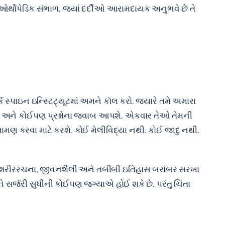
ર્થોપેડિક સંભાળ, જ્યાં દર્દીઓ આરામદાયક અનુભવે છે તે
્ક સ્પાઇન ઇન્સ્ટિટ્યૂટમાં અમને કૉલ કરો. જ્યારે તમે અમારા
ે અને કોઈપણ પ્રશ્નોના જવાબ આપશે. એકવાર તેઓ તેમની
મણ કરવા માટે કરશે. કોઈ મેલીવિદ્યા નથી. કોઈ જાદુ નથી.
 શરીરરચના, જીવનશૈલી અને તબીબી ઇતિહાસ બરાબર સરખા
ર્જરી સુધીની કોઈપણ જગ્યાએ હોઈ શકે છે. પરંતુ ચિંતા