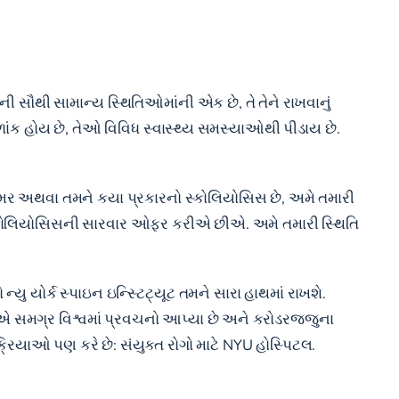
ી સૌથી સામાન્ય સ્થિતિઓમાંની એક છે, તે તેને રાખવાનું
વળાંક હોય છે, તેઓ વિવિધ સ્વાસ્થ્ય સમસ્યાઓથી પીડાય છે.
ી ઉંમર અથવા તમને કયા પ્રકારનો સ્કોલિયોસિસ છે, અમે તમારી
્કોલિયોસિસની સારવાર ઓફર કરીએ છીએ. અમે તમારી સ્થિતિ
્યુ યોર્ક સ્પાઇન ઇન્સ્ટિટ્યૂટ તમને સારા હાથમાં રાખશે.
ઓએ સમગ્ર વિશ્વમાં પ્રવચનો આપ્યા છે અને કરોડરજ્જુના
રિયાઓ પણ કરે છે: સંયુક્ત રોગો માટે NYU હોસ્પિટલ.