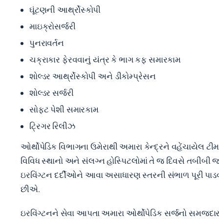
ઘૂંટણની આર્થ્રોસ્કોપી
માઇક્રોસર્જરી
પુનરાવર્તન
ચક્રાકાર ફેરવવાનું યંત્ર કે ભાગ કફ સમારકામ
શોલ્ડર આર્થ્રોસ્કોપી અને ડીકોમ્પ્રેસન
શોલ્ડર સર્જરી
સોફ્ટ પેશી સમારકામ
ટ્રિગર રિલીઝ
ઓર્થોપેડિક વિભાગના ઉમેરાથી અમારા કેન્દ્રને વહેંચા
વિવિધ સ્થાનો અને સંલગ્ન હોસ્પિટલોમાં તે જ દિવસે તબીબી જ
ઇરવિંગ્ટન દર્દીઓને આવા અસાધારણ સ્તરની સંભાળ પૂરી પાડવા
છીએ.
ઇરવિંગ્ટનને સેવા આપતા અમારા ઓર્થોપેડિક સર્જનો સમજદાર 