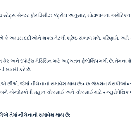
 સ્ટેટ્સ સેન્ટર ફોર ડિસીઝ કંટ્રોલ અનુસાર, મોટાભાગના અમેરિકન પ
ીએ કે અમારા દર્દીઓને શક્ય તેટલી શ્રેષ્ઠ સંભાળ મળે. પરિણામે, અમે
ઇન કેર અને સ્પોર્ટ્સ મેડિસિન માટે અદ્યતન ફેલોશિપ મળી છે. તેમન
ી ખાતરી કરે છે.
 છીએ, જેમાં નીચેનાનો સમાવેશ થાય છે:• ઇન્જેક્શન થેરાપીઓ• રે
એન્ડોસ્કોપી મહાન ચોકસાઈ અને ચોકસાઈ માટે • ન્યુરોપેથિક પીડા
એ તેમાં નીચેનાનો સમાવેશ થાય છે: