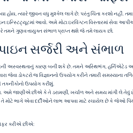
ય, ત્યારે જીવન વધુ મુશ્કેલ લાગે છે. પરંતુ ચિંતા કરશો નહીં. તમ
્પાઇન ઇન્સ્ટિટ્યૂટમાં આવો. અમે મોટા ઇરવિંગ્ટન વિસ્તારમાં સેવા 
 તમને ગુણવત્તાયુક્ત સંભાળ પ્રાપ્ત થશે જે તમે લાયક છો.
પાઇન સર્જરી અને સંભાળ
ી અસ્વસ્થતાનું કારણ બની શકે છે. તમને અસ્થિભંગ, હર્નિએટેડ 
્ત અમારા જેવા ડોકટરો જ વિજ્ઞાનનો ઉપયોગ કરીને તમારી સમસ્યાના ત
 તકનીકોનો ઉપયોગ કરીશું.
શે. અમે જાણીએ છીએ કે તે ડરામણી, ખર્ચાળ અને સમય માંગી લે તેવું
 મોટે ભાગે એવા દર્દીઓને લાભ આપવા માટે રચાયેલ છે કે જેઓ પિં
ને ઓફર કરીએ છીએ: