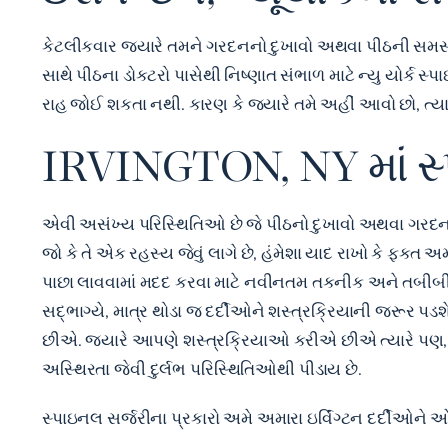
કેટલીકવાર જ્યારે તમને ગરદનનો દુખાવો અથવા પીઠની સમસ્યા હો
સાથે પીઠના ડોકટરો પાસેથી નિષ્ણાત સંભાળ માટે ન્યુ યોર્ક સ
રાહ જોઈ શકતા નથી. કારણ કે જ્યારે તમે અહીં આવો છો, ત્યારે
IRVINGTON, NY માં સ્
એવી અસંખ્ય પરિસ્થિતિઓ છે જે પીઠનો દુખાવો અથવા ગરદનન
જો કે તે એક રહસ્ય જેવું લાગે છે, હંમેશા યાદ રાખો કે ફક
પાછા લાવવામાં મદદ કરવા માટે નવીનતમ તકનીક અને તબીબી
સદ્ભાગ્યે, માત્ર થોડા જ દર્દીઓને શસ્ત્રક્રિયાની જરૂર પડ
છીએ. જ્યારે આપણે શસ્ત્રક્રિયાઓ કરીએ છીએ ત્યારે પણ, તે
અસ્થિરતા જેવી દુર્લભ પરિસ્થિતિઓથી પીડાય છે.
સ્પાઇનલ સર્જરીના પ્રકારો અમે અમારા ઇર્વિંગ્ટન દર્દીઓ