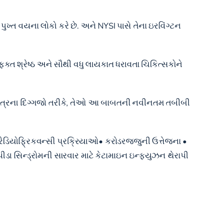
ુખ્ત વયના લોકો કરે છે. અને NYSI પાસે તેના ઇરવિંગ્ટન
 ફક્ત શ્રેષ્ઠ અને સૌથી વધુ લાયકાત ધરાવતા ચિકિત્સકોને
ા ક્ષેત્રના દિગ્ગજો તરીકે, તેઓ આ બાબતની નવીનતમ તબીબી
ડિયોફ્રિકવન્સી પ્રક્રિયાઓ• કરોડરજ્જુની ઉત્તેજના •
 સિન્ડ્રોમની સારવાર માટે કેટામાઇન ઇન્ફ્યુઝન થેરાપી