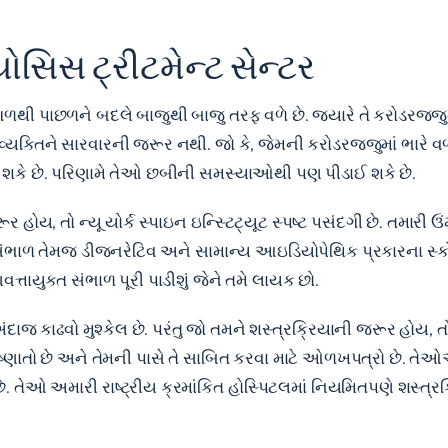
યોસિસ ટ્રીટમેન્ટ સેન્ટર
ગળથી પાછળને બદલે બાજુથી બાજુ તરફ વળે છે. જ્યારે તે કરોડરજ્જુન
ક વ્યક્તિને સારવારની જરૂર નથી. જો કે, જેમની કરોડરજ્જુમાં ભારે 
 શકે છે. પરિણામે તેઓ છબીની સમસ્યાઓથી પણ પીડાઈ શકે છે.
 હોય, તો ન્યૂ યોર્ક સ્પાઇન ઇન્સ્ટિટ્યૂટ સ્પષ્ટ પસંદગી છે. તમાર
ંભાળ તેમજ ડીજનરેટિવ અને સામાન્ય આઇડિયોપેથિક પ્રકારના સ
્તાયુક્ત સંભાળ પૂરી પાડીશું જેને તમે લાયક છો.
ાજ કાઢવો મુશ્કેલ છે. પરંતુ જો તમને શસ્ત્રક્રિયાની જરૂર હોય, તો ન
િષ્ણાતો છે અને તેમની પાસે તે સાબિત કરવા માટે ઓળખપત્રો છે. તે
 તેઓ અમારી રાષ્ટ્રીય ક્રમાંકિત હોસ્પિટલમાં નિયમિતપણે શસ્ત્રક્