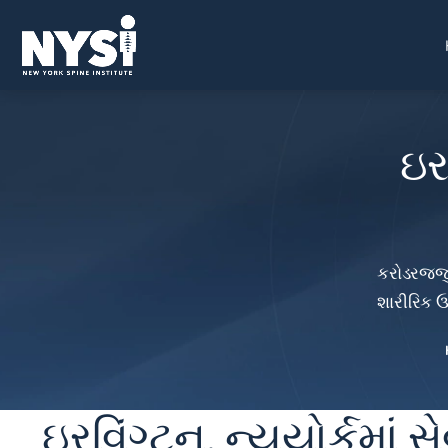
ઇર
કરોડરજ્જુ
શારીરિક ઉ
ઇરવિંગ્ટન, ન્યૂયોર્કમ