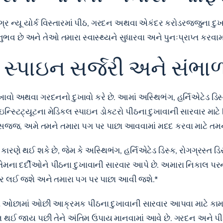
ગ્ર ન્યૂ યોર્ક વિસ્તારમાં પીઠ, ગરદન અથવા એકંદર કરોડરજ્જુના દુખ
 છે અને તેઓ તમારા સ્વાસ્થ્યને સુધારવા અને પુનઃપ્રાપ્ત કરવામાં
ં સ્પાઇન સર્જરી અને સંભા
ાવો અથવા ગરદનનો દુખાવો કરે છે. આમાં અસ્થિભંગ, હર્નિએટેડ ડિસ્ક
ાઇન ઇન્સ્ટિટ્યૂટના મેડિકલ સ્પાઇન ડોકટરો પીઠના દુખાવાની સારવાર 
ી સજ્જ, અમે તમને તમારા પગ પર પાછા આવવામાં મદદ કરવા માટે
ે થઈ શકે છે, જેમ કે અસ્થિભંગ, હર્નિએટેડ ડિસ્ક, રોગગ્રસ્ત ડિસ્
તેમના દર્દીઓને
પીઠના દુખાવાની સારવાર
આપે છે. અમારા નિકાલ પર
્ગ પર લઈ જશે અને તમારા પગ પર પાછા આવી જશે.*
ટરો ઓછામાં ઓછી આક્રમક પીઠના દુખાવાની સારવાર આપવા માટે કામ કર
થઈ જાય પછી તેને અંતિમ ઉપાય માનવામાં આવે છે. ગરદન અને પીઠન