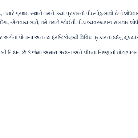
તમારે પ્રથમ સ્થાને તમને કયા પ્રકારનો પીઠનો દુખાવો છે તે શોધવા
સલોંગા, એનવાય ખાતે, તમે તમને જોઈતી
પીડા વ્યવસ્થાપન સારવાર
શોધ
 અંગેના પોતાના અનન્ય દ્રષ્ટિકોણથી વિવિધ પ્રકારનાં દર્દનું મૂલ્ય
ીબી નિદાન છે કે જેમાં અમારા ગરદન અને પીઠના નિષ્ણાતો મોટાભા