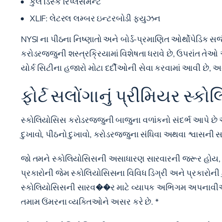
કુલ ડિસ્ક રિપ્લેસમેન્ટ
XLIF:
લેટરલ લમ્બર ઇન્ટરબોડી ફ્યુઝન
NYSI ના પીઠના નિષ્ણાતો અને બોર્ડ-પ્રમાણિત ઓર્થોપેડિક સર્જ
કરોડરજ્જુની શસ્ત્રક્રિયામાં વિશેષતા ધરાવે છે, ઉપરાંત તે
યોર્ક સિટીના હજારો મોટા દર્દીઓની સેવા કરવામાં આવી છે, અને
ફોર્ટ સલોંગાનું પ્રીમિયર સ્ક
સ્કોલિયોસિસ કરોડરજ્જુની બાજુના વળાંકનો સંદર્ભ આપે છે 
દુખાવો, પીઠનો દુખાવો, કરોડરજ્જુના સંધિવા અથવા શ્વાસની
જો તમને
સ્કોલિયોસિસની અસાધારણ સારવારની
જરૂર હોય, ફ
પ્રકારોની જેમ સ્કોલિયોસિસના વિવિધ ડિગ્રી અને પ્રકારોની કુશ
સ્કોલિયોસિસની સારવ��ર માટે વ્યાપક અભિગમ અપનાવીએ
તમામ ઉંમરના વ્યક્તિઓને અસર કરે છે. *