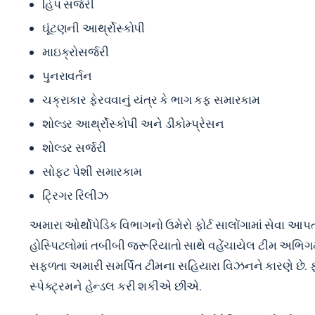
હિપ સર્જરી
ઘૂંટણની આર્થ્રોસ્કોપી
માઇક્રોસર્જરી
પુનરાવર્તન
ચક્રાકાર ફેરવવાનું યંત્ર કે ભાગ કફ સમારકામ
શોલ્ડર આર્થ્રોસ્કોપી અને ડીકોમ્પ્રેસન
શોલ્ડર સર્જરી
સોફ્ટ પેશી સમારકામ
ટ્રિગર રિલીઝ
અમારા ઓર્થોપેડિક વિભાગનો ઉમેરો ફોર્ટ સાલોંગામાં સેવા 
હોસ્પિટલોમાં તબીબી જરૂરિયાતો સાથે વહેંચાયેલ ટીમ અભિગ
સફળતા અમારી સમર્પિત ટીમના સહિયારા વિઝનને કારણે છે. ફો
સ્પેક્ટ્રમને હેન્ડલ કરી શકીએ છીએ.