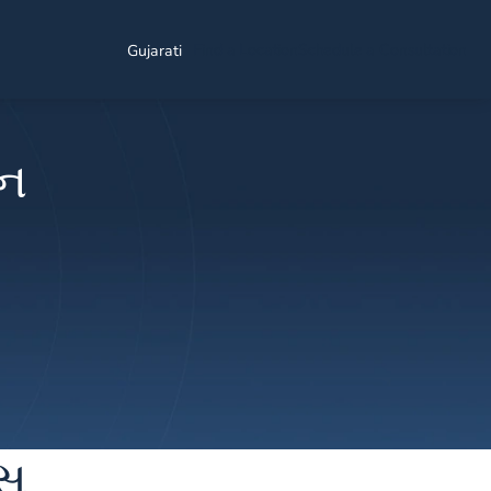
Find a Location
Schedule a Consultation
Gujarati
ઇન
િસ