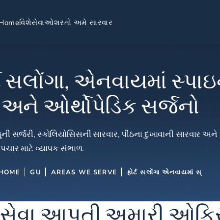
Home
વિશે
સેવાઓ
શરતો અમે સારવાર
્ટ સલોંગા, એનવાયમાં સ્પા
અને ઓર્થોપેડિક સર્જનો
ની સર્જરી, સ્કોલિયોસિસની સારવાર, પીઠના દુખાવાની સારવાર અને
પચાર માટે વ્યાપક સંભાળ.
HOME
GU
AREAS WE SERVE
ફોર્ટ સલોંગા એનવાયમાં સ્
્કમાં સેવા આપતી અમારી ઓફ