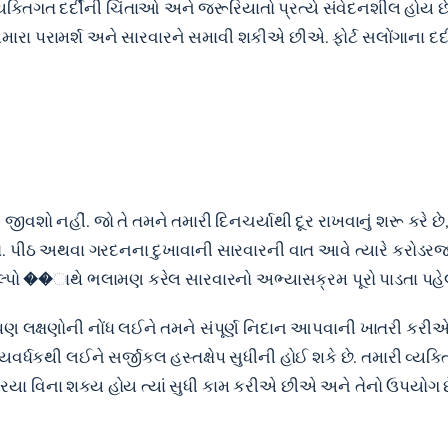
 વ્યક્તિગત દર્દીની ચિંતાઓ અને જરૂરિયાતો પ્રત્યે સંવેદનશીલ હો
ા પરામર્શ અને સારવારને સમાવી શકીએ છીએ. ફોર્ટ સલોંગાના દર્દી
જીવશો નહીં. જો તે તમને તમારી દિનચર્યાથી દૂર રાખવાનું શરૂ કરે છે
્ક કરો. પીઠ અથવા ગરદનના દુખાવાની સારવારની વાત આવે ત્યારે કરોડ
્પો ��ાથે ભલામણ કરેલ સારવારનો અભ્યાસક્રમ પૂરો પાડતા પહેલ
 લક્ષણોની નોંધ લઈને તમને સંપૂર્ણ નિદાન આપવાની ખાતરી કરીએ 
યવર્ધકથી લઈને સર્જીકલ હસ્તક્ષેપ સુધીની હોઈ શકે છે. તમારી વ્યક
િયા વિના શક્ય હોય ત્યાં સુધી કામ કરીએ છીએ અને તેનો ઉપયોગ 