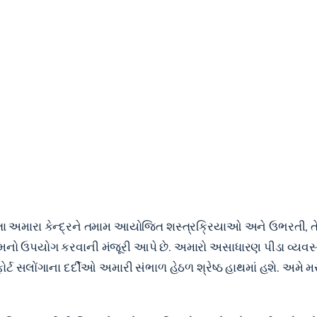
આપતા અમારા કેન્દ્રને તમામ આયોજિત શસ્ત્રક્રિયાઓ અને ઉભરતી, ત
મનો ઉપયોગ કરવાની મંજૂરી આપે છે. અમારો અસાધારણ પીડા વ્યવસ્થા
ર્ટ સલોંગાના દર્દીઓ અમારી સંભાળ હેઠળ શ્રેષ્ઠ હાથમાં હશે. અમે