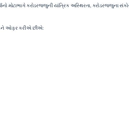
 મોટાભાગે કરોડરજ્જુની યાંત્રિક અસ્થિરતા, કરોડરજ્જુના સંકોચ
્દીઓને ઓફર કરીએ છીએ: