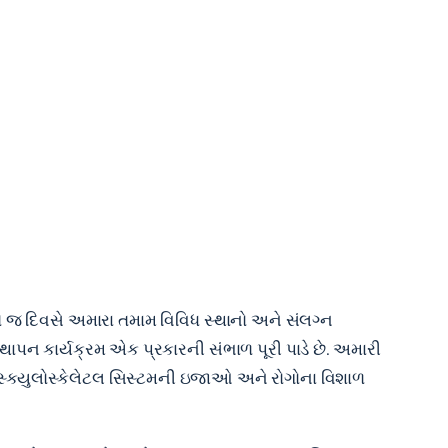
ે જ દિવસે અમારા તમામ વિવિધ સ્થાનો અને સંલગ્ન
પન કાર્યક્રમ એક પ્રકારની સંભાળ પૂરી પાડે છે. અમારી
 મસ્ક્યુલોસ્કેલેટલ સિસ્ટમની ઇજાઓ અને રોગોના વિશાળ