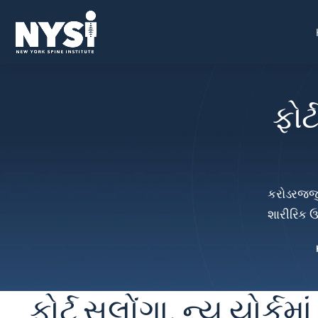
ફોર
કરોડરજ્જુ
શારીરિક ઉ
ફોર્ટ સલોંગા, ન્યુ યોર