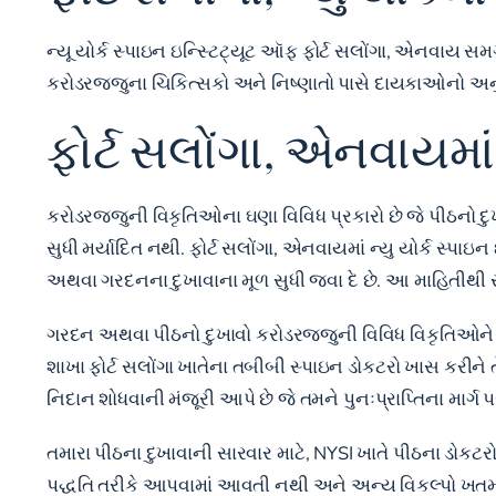
ન્યૂ યોર્ક સ્પાઇન ઇન્સ્ટિટ્યૂટ ઑફ ફોર્ટ સલોંગા, એનવાય સમ
કરોડરજ્જુના ચિકિત્સકો અને નિષ્ણાતો પાસે દાયકાઓનો અનુભવ
ફોર્ટ સલોંગા, એનવાયમા
કરોડરજ્જુની વિકૃતિઓના ઘણા વિવિધ પ્રકારો છે જે પીઠનો દુખ
સુધી મર્યાદિત નથી. ફોર્ટ સલોંગા, એનવાયમાં ન્યુ યોર્ક સ્પ
અથવા ગરદનના દુખાવાના મૂળ સુધી જવા દે છે. આ માહિતીથ
ગરદન અથવા પીઠનો દુખાવો કરોડરજ્જુની વિવિધ વિકૃતિઓને કારણ
શાખા ફોર્ટ સલોંગા ખાતેના તબીબી સ્પાઇન ડોકટરો ખાસ કરીને 
નિદાન શોધવાની મંજૂરી આપે છે જે તમને પુનઃપ્રાપ્તિના માર
તમારા પીઠના દુખાવાની સારવાર માટે, NYSI ખાતે પીઠના ડોક
પદ્ધતિ તરીકે આપવામાં આવતી નથી અને અન્ય વિકલ્પો ખતમ 