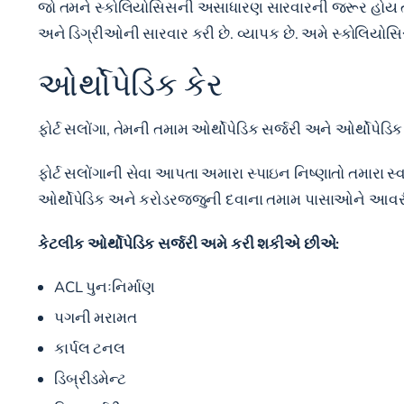
જો તમને સ્કોલિયોસિસની અસાધારણ સારવારની જરૂર હોય તો ફો
અને ડિગ્રીઓની સારવાર કરી છે. વ્યાપક છે. અમે સ્કોલિયો
ઓર્થોપેડિક કેર
ફોર્ટ સલોંગા, તેમની તમામ ઓર્થોપેડિક સર્જરી અને ઓર્થોપેડિ
ફોર્ટ સલોંગાની સેવા આપતા અમારા સ્પાઇન નિષ્ણાતો તમારા સ્
ઓર્થોપેડિક અને કરોડરજ્જુની દવાના
તમામ પાસાઓને આવરી 
કેટલીક ઓર્થોપેડિક સર્જરી અમે કરી શકીએ છીએ:
ACL પુનઃનિર્માણ
પગની મરામત
કાર્પલ ટનલ
ડિબ્રીડમેન્ટ