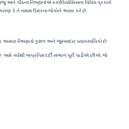
્જુ અને પીઠના નિષ્ણાતોએ સ્કોલિયોસિસના વિવિધ પ્રકારો
ારણ કે તે તમામ ઉંમરના લોકોને અસર કરે છે.
રો. અમારા નિષ્ણાતો કુશળ અને જુસ્સાદાર વ્યાવસાયિકો છે.
ે. અમે ગર્વથી અપ્રતિમ દર્દી સંભાળ પૂરી પાડીએ છીએ, જે