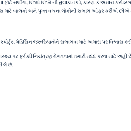
ર્ટ સલોંગા, NYમાં NYSI ની મુલાકાત લો, કારણ કે અમારા કરોડરજ
સિસ માટે બાળકો અને પુખ્ત વયના લોકોની સંભાળ ઓફર કરીએ છીએ ક
ક સ્પોર્ટ્સ મેડિસિન જરૂરિયાતોને સંભાળવા માટે અમારા પર વિશ્વાસ ક
વાસ્થ્ય પર ફરીથી નિયંત્રણ મેળવવામાં તમારી મદદ કરવા માટે અહીં છ
લે છે.