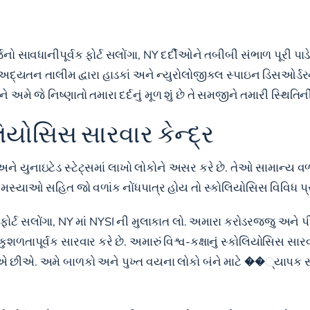
નો સાવધાનીપૂર્વક ફોર્ટ સલોંગા, NY દર્દીઓને તબીબી સંભાળ પૂરી પાડ
ઓ અદ્યતન તાલીમ દ્વારા હાડકાં અને ન્યુરોલોજીકલ સ્પાઇન ડિસઓર્ડરન
 અમે જે નિષ્ણાતો તમારા દર્દનું મૂળ શું છે તે સમજીને તમારી સ્થિત
ોલિયોસિસ સારવાર કેન્દ્ર
અને યુનાઇટેડ સ્ટેટ્સમાં લાખો લોકોને અસર કરે છે. તેઓ સામાન્ય
 સમસ્યાઓ સહિત જો વળાંક નોંધપાત્ર હોય તો સ્કોલિયોસિસ વિવિધ 
ોર્ટ સલોંગા, NY માં NYSI ની મુલાકાત લો. અમારા કરોડરજ્જુ અન
ળતાપૂર્વક સારવાર કરે છે. અમારું વિશ્વ-કક્ષાનું સ્કોલિયોસિસ સારવા
 છીએ. અમે બાળકો અને પુખ્ત વયના લોકો બંને માટે ��્યાપક