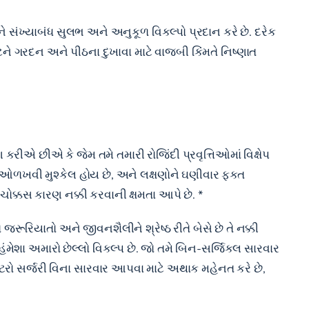
સને સંખ્યાબંધ સુલભ અને અનુકૂળ વિકલ્પો પ્રદાન કરે છે. દરેક
ૂટને ગરદન અને પીઠના દુખાવા માટે વાજબી કિંમતે નિષ્ણાત
એ છીએ કે જેમ તમે તમારી રોજિંદી પ્રવૃત્તિઓમાં વિક્ષેપ
ટે ઓળખવી મુશ્કેલ હોય છે, અને લક્ષણોને ઘણીવાર ફક્ત
ક્કસ કારણ નક્કી કરવાની ક્ષમતા આપે છે. *
ત જરૂરિયાતો અને જીવનશૈલીને શ્રેષ્ઠ રીતે બેસે છે તે નક્કી
હંમેશા અમારો છેલ્લો વિકલ્પ છે. જો તમે બિન-સર્જિકલ સારવાર
રો સર્જરી વિના સારવાર આપવા માટે અથાક મહેનત કરે છે,