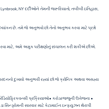
ેક Lynbrook, NY દર્દીઓને તેમની જરૂરિયાતો, તબીબી ઇતિહાસ,
્યાંકન છે. તમે જે અનુભવો છો તેનો અનુભવ કરવા માટે પ્રશ્નો
દ કરવા માટે, અમે અમુક પરીક્ષણોનું સંચાલન કરી શકીએ છીએ.
ા ગરદનનો દુખાવો અનુભવી રહ્યાં છો જે ક્રોનિક અથવા અસહ્ય
ડિયોફ્રિકવન્સી પ્રક્રિયાઓ• કરોડરજ્જુની ઉત્તેજના •
સિન્ડ્રોમની સારવાર માટે કેટામાઈન ઇન્ફ્યુઝન થેરાપી