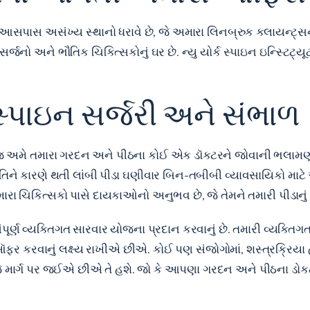
્તારની આસપાસ અસંખ્ય સ્થાનો ધરાવે છે, જે અમારા લિનબ્રુક ક્લાયન્ટ્
જનો અને ભૌતિક ચિકિત્સકોનું ઘર છે. ન્યુ યોર્ક સ્પાઇન ઇન્સ્ટિટ્ય
્પાઇન સર્જરી અને સંભાળ
જ અમે તમારા ગરદન અને પીઠના કોઈ એક ડૉક્ટરને જોવાની ભલામણ કરી
્થિતિને કારણે થતી લાંબી પીડા ઘણીવાર બિન-તબીબી વ્યાવસાયિકો મા
 ચિકિત્સકો પાસે દાયકાઓનો અનુભવ છે, જે તેમને તમારી પીડાનું ચો
ે સંપૂર્ણ વ્યક્તિગત સારવાર યોજના પ્રદાન કરવાનું છે. તમારી વ્યક્તિગ
ઑફર કરવાનું લક્ષ્ય રાખીએ છીએ. કોઈ પણ સંજોગોમાં, શસ્ત્રક્રિયા 
 જે માર્ગ પર જઈએ છીએ તે હશે. જો કે આપણા ગરદન અને પીઠના ડોકટ