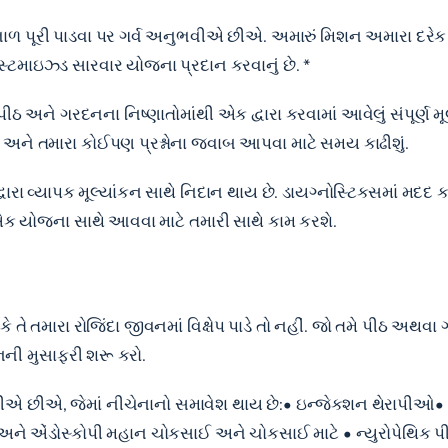
ગત સંભાળ પૂરી પાડવા પર ગર્વ અનુભવીએ છીએ. અમારું મિશન અમારા દર
્ટમાઇઝ્ડ સારવાર યોજના પ્રદાન કરવાનું છે. *
ઠ અને ગરદનના નિષ્ણાતોમાંથી એક દ્વારા કરવામાં આવેલું સંપૂર્ણ મૂલ
 અને તમારા કોઈપણ પ્રશ્નોના જવાબ આપવા માટે સમય કાઢીશું.
ારા વ્યાપક મૂલ્યાંકન સાથે નિદાન થાય છે. ડાયગ્નોસ્ટિક્સમાં મદ
ક યોજના સાથે આવવા માટે તમારી સાથે કામ કરશે.
 તમારા રોજિંદા જીવનમાં વિક્ષેપ પાડે તો નહીં. જો તમે પીઠ અથવ
નની મુસાફરી શરૂ કરો.
 છીએ, જેમાં નીચેનાનો સમાવેશ થાય છે:• ઇન્જેક્શન થેરાપીઓ• રે
એંડોસ્કોપી મહાન ચોકસાઈ અને ચોકસાઈ માટે • ન્યુરોપેથિક પીડા 