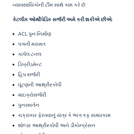
વ્યાવસાયિકોની ટીમ સાથે કામ કરે છે.
કેટલીક ઓર્થોપેડિક સર્જરી અમે કરી શકીએ છીએ:
ACL પુનઃનિર્માણ
પગની મરામત
કાર્પલ ટનલ
ડિબ્રીડમેન્ટ
હિપ સર્જરી
ઘૂંટણની આર્થ્રોસ્કોપી
માઇક્રોસર્જરી
પુનરાવર્તન
ચક્રાકાર ફેરવવાનું યંત્ર કે ભાગ કફ સમારકામ
શોલ્ડર આર્થ્રોસ્કોપી અને ડીકોમ્પ્રેસન