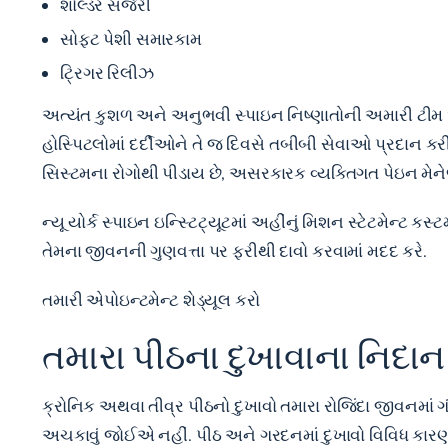
શોલ્ડર સર્જરી
સોફ્ટ પેશી સમારકામ
ટ્રિગર રિલીઝ
અત્યંત કુશળ અને અનુભવી સ્પાઇન નિષ્ણાતોની અમારી ટી
હોસ્પિટલોમાં દર્દીઓને તે જ દિવસે તબીબી સેવાઓ પ્રદાન ક
સિસ્ટમના રોગોથી પીડાય છે, અસરકારક વ્યક્તિગત પેઇન મેનેજમેન્
ન્યૂ યોર્ક સ્પાઇન ઇન્સ્ટિટ્યૂટમાં અહીંનું મિશન સ્ટેટમેન
તેમના જીવનની ગુણવત્તા પર ફરીથી દાવો કરવામાં મદદ કરે.
તમારી એપોઇન્ટમેન્ટ શેડ્યૂલ કરો
તમારા પીઠના દુખાવાના નિદાન
ક્રોનિક અથવા તીવ્ર પીઠનો દુખાવો તમારા રોજિંદા જીવનમાં ગંભ
અચકાવું જોઈએ નહીં. પીઠ અને ગરદનમાં દુખાવો વિવિધ કારણોસર