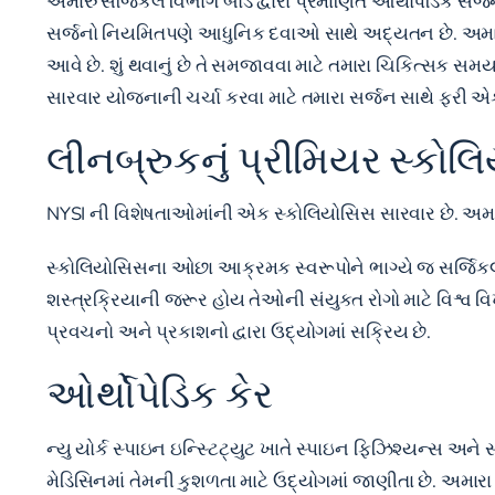
અમારું સર્જિકલ વિભાગ બોર્ડ દ્વારા પ્રમાણિત ઓર્થોપેડિક સર
સર્જનો નિયમિતપણે આધુનિક દવાઓ સાથે અદ્યતન છે. અમારા સર
આવે છે. શું થવાનું છે તે સમજાવવા માટે તમારા ચિકિત્સક સ
સારવાર યોજનાની ચર્ચા કરવા માટે તમારા સર્જન સાથે ફરી 
લીનબ્રુકનું પ્રીમિયર સ્કોલિ
NYSI ની વિશેષતાઓમાંની એક સ્કોલિયોસિસ સારવાર છે. અમાર
સ્કોલિયોસિસના ઓછા આક્રમક સ્વરૂપોને ભાગ્યે જ સર્જિકલ ઓ
શસ્ત્રક્રિયાની જરૂર હોય તેઓની સંયુક્ત રોગો માટે વિશ્વ
પ્રવચનો અને પ્રકાશનો દ્વારા ઉદ્યોગમાં સક્રિય છે.
ઓર્થોપેડિક કેર
ન્યુ યોર્ક સ્પાઇન ઇન્સ્ટિટ્યુટ ખાતે સ્પાઇન ફિઝિશ્યન્સ અ
મેડિસિનમાં તેમની કુશળતા માટે ઉદ્યોગમાં જાણીતા છે. અમાર