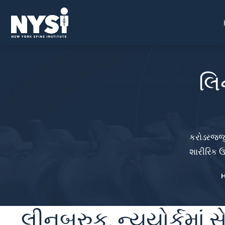
લિ
કરોડરજ્જુ
શારીરિક ઉ
લીનબ્રુક, ન્યુયોર્કમ