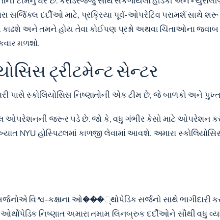
્જનોની ટીમનું ઘર છે. કરોડરજ્જુ સાથે સંકળાયેલા હાડકાં અને ન્યુર
્જિકલ દર્દીઓ માટે, પ્રક્રિયા પૂર્વ-ઓપરેટિવ પરામર્શ સાથે શરૂ 
મય કાઢશે અને તમને હોય તેવા કોઈપણ પ્રશ્નો અથવા ચિંતાઓના જવાબ 
એકવાર મળશો.
યોસિસ ટ્રીટમેન્ટ સેન્ટર
ી પાસે સ્કોલિયોસિસ નિષ્ણાતોની એક ટીમ છે, જે બાળકો અને પુખ્
પરેશનની જરૂર પડે છે. જો કે, વધુ ગંભીર કેસો માટે ઓપરેશન કરવ
 વિખ્યાત NYU હોસ્પિટલમાં કાળજી લેવામાં આવશે. અમારા સ્કોલિયોસ
ને સર્જનોએ વિશ્વ-કક્ષાના ઓ���્થોપેડિક સર્જનો સાથે ભાગીદારી ક
ા ઓર્થોપેડિક નિષ્ણાત અમારા તમામ લિનબ્રુક દર્દીઓને સૌથી વધુ વ