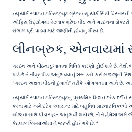
ન્યૂ યોર્ક સ્પાઇન ઇન્સ્ટિટ્યૂટ ગ્રેટર ન્યૂ યોર્ક સિટી વિસ
ઓફિસ ઉદ્યોગમાં કેટલાક શ્રેષ્ઠ પીઠ અને ગરદનના ડોકટરો, સર્
સંભાળ પૂરી પાડવા માટે જાણીતી હોવાનું ગૌરવ છે.
લીનબ્રુક, એનવાયમાં સ
ગરદન અને પીઠના દુખાવાના વિવિધ કારણો હોઈ શકે છે, તેથી 
પાડે છે તે તીવ્ર પીડા અનુભવવાનું શરૂ કરો. કરોડરજ્જુની સ
“ગરદન અથવા પીઠનો દુખાવો” તરીકે ઓળખવામાં આવે છે. અમારા
ન્યૂ યોર્ક સ્પાઇન ઇન્સ્ટિટ્યૂટનું પ્રાથમિક મિશન દરેક દર્દીન
કરવા માટે અમે દરેક ક્લાયન્ટ માટે બહુવિધ સારવાર વિકલ્પો 
યોજના સાથે પીડા રાહત અનુભવી શકો છો, તો તે હંમેશા અમે
કેટલાક કિસ્સાઓમાં તે જરૂરી હોઈ શકે છે. *