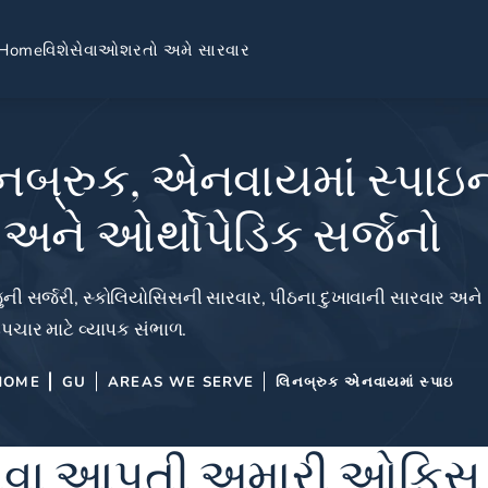
Home
વિશે
સેવાઓ
શરતો અમે સારવાર
નબ્રુક, એનવાયમાં સ્પાઇ
અને ઓર્થોપેડિક સર્જનો
ની સર્જરી, સ્કોલિયોસિસની સારવાર, પીઠના દુખાવાની સારવાર અને
પચાર માટે વ્યાપક સંભાળ.
HOME
GU
AREAS WE SERVE
લિનબ્રુક એનવાયમાં સ્પાઇ
ાં સેવા આપતી અમારી ઓફિસ