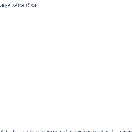
ને ઓફર કરીએ છીએ: