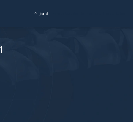
Find a Location
Schedule a Consultation
Gujarati
ન