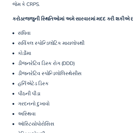
જેમ કે CRPS.
કરોડરજ્જુની સ્થિતિઓમાં અમે સારવારમાં મદદ કરી શકીએ છી
સંધિવા
સર્વિકલ સ્પોન્ડિલોટિક માયલોપથી
કોર્ડોમા
ડીજનરેટિવ ડિસ્ક રોગ (DDD)
ડીજનરેટિવ સ્પોન્ડિલોલિસ્થેસીસ
હર્નિએટેડ ડિસ્ક
પીઠની પીડા
ગરદનનો દુખાવો
અસ્થિવા
ઑસ્ટિયોપોરોસિસ