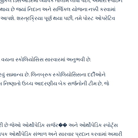
ોલોજીકલ ડિસઓર્ડરમાં વ્યાપક તાલીમ લીધા પછી, અમારા સ્પાઇન
થાય છે જ્યાં નિદાન અને સર્જિકલ યોજના નક્કી કરવામાં
આપશે. શસ્ત્રક્રિયા પૂર્ણ થયા પછી, તમે પોસ્ટ ઓપરેટિવ
ત વયના સ્કોલિયોસિસ સારવારમાં અનુભવી છે.
ું સામાન્ય છે. લિનબ્રુક સ્કોલિયોસિસના દર્દીઓને
િસ નિષ્ણાતો ઉચ્ચ આદરણીય બેક સર્જનોની ટીમ છે, જે
રી છે જેઓ ઓર્થોપેડિક સર્જર�� અને ઓર્થોપેડિક સ્પોર્ટ્સ
્યાપક ઓર્થોપેડિક સંભાળ અને સારવાર પ્રદાન કરવામાં અમારી