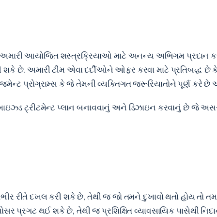
મ અમારી આયોજિત શસ્ત્રક્રિયાઓ માટે અનન્ય અભિગમ પ્રદાન કર
રી શકે છે. અમારી ટીમ એવા દર્દીઓને ઓફર કરવા માટે પ્રતિબદ્ધ છ
ટ પ્રોગ્રામ્સ કે જે તેમની વ્યક્તિગત જરૂરિયાતોને પૂર્ણ કરે છે અને
્ટ કસ્ટમાઇઝ્ડ ટ્રીટમેન્ટ પ્લાન બનાવવાનું અને ડિઝાઇન કરવાનું છે
ીર રીતે દખલ કરી શકે છે, તેથી જ જો તમને દુખાવો થતો હોય તો તમારે ન
 પ્રગટ થઈ શકે છે, તેથી જ પ્રશિક્ષિત વ્યાવસાયિક પાસેથી નિદાન મ