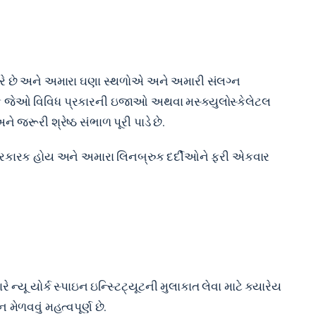
ે છે અને અમારા ઘણા સ્થળોએ અને અમારી સંલગ્ન
ે કે જેઓ વિવિધ પ્રકારની ઇજાઓ અથવા મસ્ક્યુલોસ્કેલેટલ
 જરૂરી શ્રેષ્ઠ સંભાળ પૂરી પાડે છે.
 જે અસરકારક હોય અને અમારા લિનબ્રુક દર્દીઓને ફરી એકવાર
્યૂ યોર્ક સ્પાઇન ઇન્સ્ટિટ્યૂટની મુલાકાત લેવા માટે ક્યારેય
ેળવવું મહત્વપૂર્ણ છે.