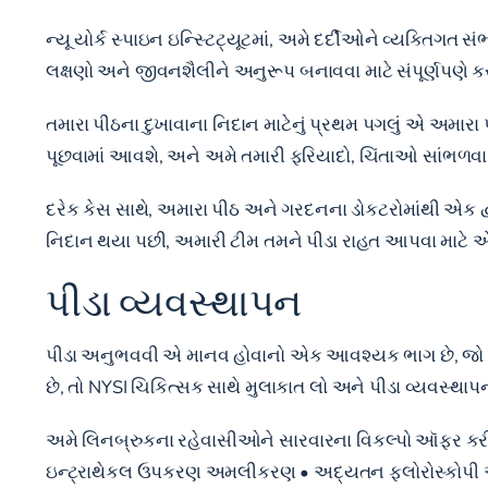
ન્યૂ યોર્ક સ્પાઇન ઇન્સ્ટિટ્યૂટમાં, અમે દર્દીઓને વ્યક્તિ
લક્ષણો અને જીવનશૈલીને અનુરૂપ બનાવવા માટે સંપૂર્ણપણે કસ
તમારા પીઠના દુખાવાના નિદાન માટેનું પ્રથમ પગલું એ અમારા પી
પૂછવામાં આવશે, અને અમે તમારી ફરિયાદો, ચિંતાઓ સાંભળવા
દરેક કેસ સાથે, અમારા પીઠ અને ગરદનના ડોકટરોમાંથી એક દ્વ
નિદાન થયા પછી, અમારી ટીમ તમને પીડા રાહત આપવા માટે એ
પીડા વ્યવસ્થાપન
પીડા અનુભવવી એ માનવ હોવાનો એક આવશ્યક ભાગ છે, જો કે તે
છે, તો NYSI ચિકિત્સક સાથે મુલાકાત લો અને પીડા વ્યવસ્થાપ
અમે લિનબ્રુકના રહેવાસીઓને સારવારના વિકલ્પો ઑફર કરીએ
ઇન્ટ્રાથેકલ ઉપકરણ અમલીકરણ • અદ્યતન ફ્લોરોસ્કોપી અને 