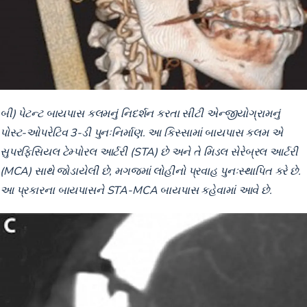
બી) પેટન્ટ બાયપાસ કલમનું નિદર્શન કરતા સીટી એન્જીયોગ્રામનું
પોસ્ટ-ઓપરેટિવ 3-ડી પુનઃનિર્માણ. આ કિસ્સામાં બાયપાસ કલમ એ
સુપરફિસિયલ ટેમ્પોરલ આર્ટરી (STA) છે અને તે મિડલ સેરેબ્રલ આર્ટરી
(MCA) સાથે જોડાયેલી છે, મગજમાં લોહીનો પ્રવાહ પુનઃસ્થાપિત કરે છે.
આ પ્રકારના બાયપાસને STA-MCA બાયપાસ કહેવામાં આવે છે.