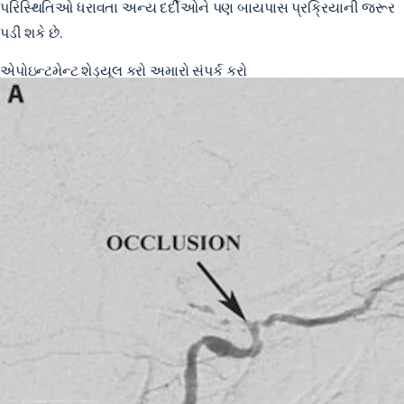
પરિસ્થિતિઓ ધરાવતા અન્ય દર્દીઓને પણ બાયપાસ પ્રક્રિયાની જરૂર
પડી શકે છે.
એપોઇન્ટમેન્ટ શેડ્યૂલ કરો
અમારો સંપર્ક કરો