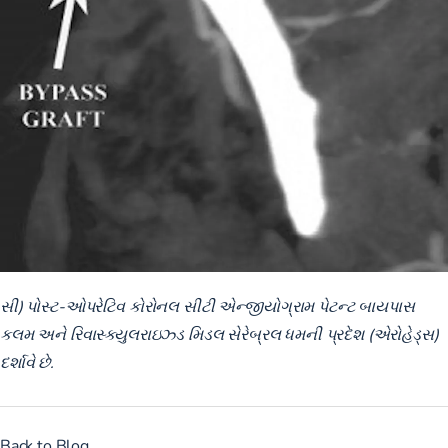
સી) પોસ્ટ-ઓપરેટિવ કોરોનલ સીટી એન્જીયોગ્રામ પેટન્ટ બાયપાસ
કલમ અને રિવાસ્ક્યુલરાઇઝ્ડ મિડલ સેરેબ્રલ ધમની પ્રદેશ (એરોહેડ્સ)
દર્શાવે છે.
Back to Blog