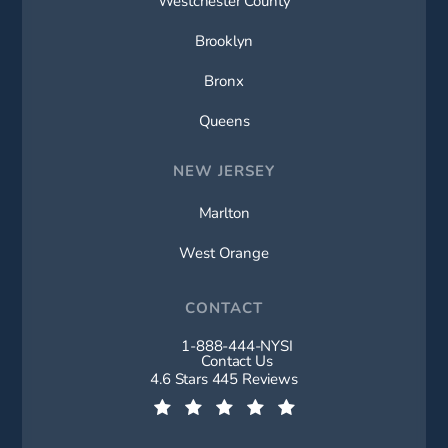
Westchester County
Brooklyn
Bronx
Queens
NEW JERSEY
Marlton
West Orange
CONTACT
1-888-444-NYSI
Call New York Spine Institute on t
Contact Us
New York Spine Institute reviews:
4.6 Stars 445 Reviews
(Opens in a new tab)