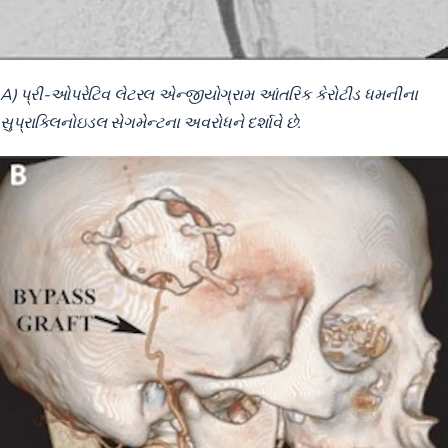
A) પ્રી-ઓપરેટિવ લેટરલ એન્જીયોગ્રામ આંતરિક કેરોટીડ ધમનીના
સુપ્રાક્લિનોઇડલ સેગમેન્ટના અવરોધને દર્શાવે છે.