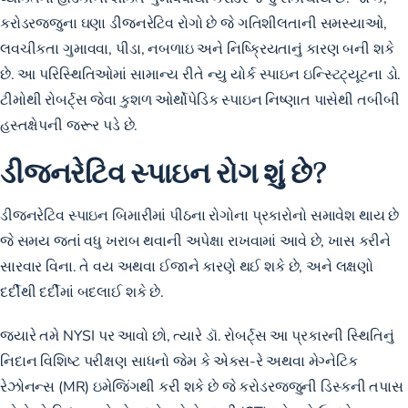
કરોડરજ્જુના ઘણા ડીજનરેટિવ રોગો છે જે ગતિશીલતાની સમસ્યાઓ,
લવચીકતા ગુમાવવા, પીડા, નબળાઇ અને નિષ્ક્રિયતાનું કારણ બની શકે
છે. આ પરિસ્થિતિઓમાં સામાન્ય રીતે ન્યુ યોર્ક સ્પાઇન ઇન્સ્ટિટ્યૂટના ડો.
ટીમોથી રોબર્ટ્સ જેવા કુશળ ઓર્થોપેડિક સ્પાઇન નિષ્ણાત પાસેથી તબીબી
હસ્તક્ષેપની જરૂર પડે છે.
ડીજનરેટિવ સ્પાઇન રોગ શું છે?
ડીજનરેટિવ સ્પાઇન બિમારીમાં પીઠના રોગોના પ્રકારોનો સમાવેશ થાય છે
જે સમય જતાં વધુ ખરાબ થવાની અપેક્ષા રાખવામાં આવે છે, ખાસ કરીને
સારવાર વિના. તે વય અથવા ઈજાને કારણે થઈ શકે છે, અને લક્ષણો
દર્દીથી દર્દીમાં બદલાઈ શકે છે.
જ્યારે તમે NYSI પર આવો છો, ત્યારે ડૉ. રોબર્ટ્સ આ પ્રકારની સ્થિતિનું
નિદાન વિશિષ્ટ પરીક્ષણ સાધનો જેમ કે એક્સ-રે અથવા મેગ્નેટિક
રેઝોનન્સ (MR) ઇમેજિંગથી કરી શકે છે જે કરોડરજ્જુની ડિસ્કની તપાસ