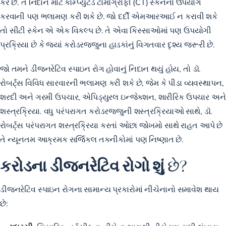
કરે છે. તે નિદાન માટે કોમ્પ્યુટેડ ટોમોગ્રાફી (CT) સ્કેનનો ઉપયોગ
કરવાની પણ ભલામણ કરી શકે છે. જો દર્દી એમઆરઆઈ ન કરાવી શકે
તો સીટી સ્કેન એ એક વિકલ્પ છે. તે એવા કિસ્સાઓમાં પણ ઉપયોગી
પ્રક્રિયા છે કે જ્યાં કરોડરજ્જુના હાડકાંનું વિગતવાર દૃશ્ય જરૂરી છે.
જો તમને ડીજનરેટિવ સ્પાઇન રોગ હોવાનું નિદાન થયું હોય, તો ડૉ.
રોબર્ટ્સ વિવિધ સારવારની ભલામણ કરી શકે છે, જેમ કે પીડા વ્યવસ્થાપન,
શરદી અને ગરમી ઉપચાર, એપિડ્યુરલ ઇન્જેક્શન, શારીરિક ઉપચાર અને
શસ્ત્રક્રિયા. વધુ પરંપરાગત કરોડરજ્જુની શસ્ત્રક્રિયાઓ સાથે, ડૉ.
રોબર્ટ્સ પરંપરાગત શસ્ત્રક્રિયા કરતાં ઓછા જોખમો સાથે રાહત આપે છે
તે ન્યૂનતમ આક્રમક સર્જિકલ તકનીકોમાં પણ નિષ્ણાત છે.
કરોડના ડીજનરેટિવ રોગો
શું
છે?
ડીજનરેટિવ સ્પાઇન રોગના સામાન્ય પ્રકારોમાં નીચેનાનો સમાવેશ થાય
છે: