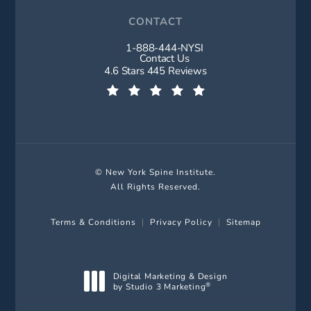
CONTACT
1-888-444-NYSI
Call New York Spine Institute on t
Contact Us
New York Spine Institute reviews:
4.6 Stars 445 Reviews
(Opens in a new tab)
© New York Spine Institute.
All Rights Reserved.
Terms & Conditions
Privacy Policy
Sitemap
Digital Marketing & Design
by Studio 3 Marketing
®
(opens in a new tab)