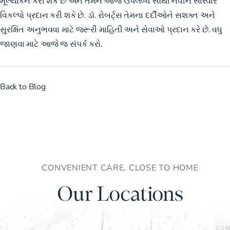
મૂલ્યાંકન કરી શકે છે અને તમને આજે ઉપલબ્ધ સૌથી નવીન સારવાર
વિકલ્પો પ્રદાન કરી શકે છે. ડૉ. રોબર્ટ્સ તેમના દર્દીઓને સશક્ત અને
સુરક્ષિત અનુભવવા માટે જરૂરી માહિતી અને સેવાઓ પ્રદાન કરે છે. વધુ
જાણવા માટે આજે જ સંપર્ક કરો.
Back to Blog
CONVENIENT CARE, CLOSE TO HOME
Our Locations