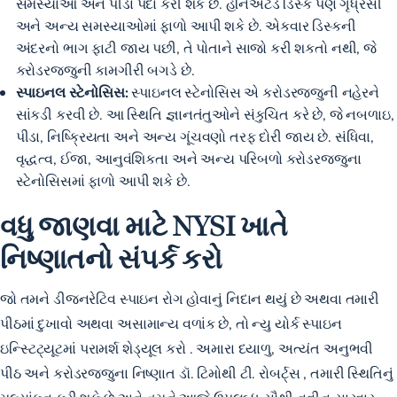
સમસ્યાઓ અને પીડા પેદા કરી શકે છે. હર્નિએટેડ ડિસ્ક પણ ગૃધ્રસી
અને અન્ય સમસ્યાઓમાં ફાળો આપી શકે છે. એકવાર ડિસ્કની
અંદરનો ભાગ ફાટી જાય પછી, તે પોતાને સાજો કરી શકતો નથી, જે
કરોડરજ્જુની કામગીરી બગડે છે.
સ્પાઇનલ સ્ટેનોસિસ:
સ્પાઇનલ સ્ટેનોસિસ એ કરોડરજ્જુની નહેરને
સાંકડી કરવી છે. આ સ્થિતિ જ્ઞાનતંતુઓને સંકુચિત કરે છે, જે નબળાઇ,
પીડા, નિષ્ક્રિયતા અને અન્ય ગૂંચવણો તરફ દોરી જાય છે. સંધિવા,
વૃદ્ધત્વ, ઈજા, આનુવંશિકતા અને અન્ય પરિબળો કરોડરજ્જુના
સ્ટેનોસિસમાં ફાળો આપી શકે છે.
વધુ જાણવા માટે NYSI ખાતે
નિષ્ણાતનો સંપર્ક કરો
જો તમને ડીજનરેટિવ સ્પાઇન રોગ હોવાનું નિદાન થયું છે અથવા તમારી
પીઠમાં દુખાવો અથવા અસામાન્ય વળાંક છે,
તો ન્યુ યોર્ક સ્પાઇન
ઇન્સ્ટિટ્યૂટમાં પરામર્શ શેડ્યૂલ કરો
. અમારા દયાળુ, અત્યંત અનુભવી
પીઠ અને કરોડરજ્જુના નિષ્ણાત
ડૉ. ટિમોથી ટી. રોબર્ટ્સ
, તમારી સ્થિતિનું