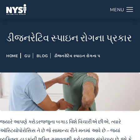
ડીજનરેટિવ સ્પાઇન રોગના પ્રકાર
HOME
GU
BLOG
ડીજનરેટિવ સ્પાઇન રોગના પ
જ્યારે આપણે કરોડરજ્જુના બગાડ વિશે વિચારીએ છીએ, ત્યારે
ઑસ્ટિયોપોરોસિસ તે છે જે સામાન્ય રીતે મનમાં આવે છે – જ્યાં
વ્યક્તિના હાડકાંની શક્તિ ગુમાવવાથી કરોડરજ્જુ સંકોચાય છે. જો કે,