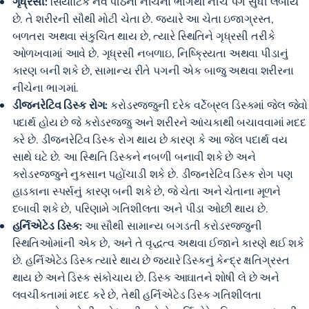
ગૃધ્રસી:
સિયાટિક નર્વ પીઠના નીચેના ભાગથી નીચે પગ સુધી લંબાય
છે. તે શરીરની સૌથી મોટી ચેતા છે. જ્યારે આ ચેતા ઇજાગ્રસ્ત,
બળતરા અથવા સંકુચિત થાય છે, ત્યારે સ્થિતિને ગૃધ્રસી તરીકે
ઓળખવામાં આવે છે. ગૃધ્રસી નબળાઇ, નિષ્ક્રિયતા અથવા પીડાનું
કારણ બની શકે છે, સામાન્ય રીતે પગની એક બાજુ અથવા શરીરના
નીચેના ભાગમાં.
ડીજનરેટિવ ડિસ્ક રોગ:
કરોડરજ્જુની દરેક વર્ટેબ્રલ ડિસ્કમાં જેલ જેવો
પદાર્થ હોય છે જે કરોડરજ્જુ અને શરીરને આંચકાથી બચાવવામાં મદદ
કરે છે. ડીજનરેટિવ ડિસ્ક રોગ થાય છે કારણ કે આ જેલ પદાર્થ વય
સાથે ઘટે છે. આ સ્થિતિ ડિસ્કને નબળી બનાવી શકે છે અને
કરોડરજ્જુને નુકસાન પહોંચાડી શકે છે. ડીજનરેટિવ ડિસ્ક રોગ પણ
હાડકાના સ્પર્સનું કારણ બની શકે છે, જે ચેતા અને ચેતાના મૂળને
દબાવી શકે છે, પરિણામે ગતિશીલતા અને પીડા ઓછી થાય છે.
હર્નિએટેડ ડિસ્ક:
આ સૌથી સામાન્ય બગડતી કરોડરજ્જુની
સ્થિતિઓમાંની એક છે, અને તે વૃદ્ધત્વ અથવા ઈજાને કારણે થઈ શકે
છે. હર્નિએટેડ ડિસ્ક ત્યારે થાય છે જ્યારે ડિસ્કનું કેન્દ્ર ક્ષતિગ્રસ્ત
થાય છે અને ડિસ્ક સંકોચાય છે. ડિસ્ક આઘાતને શોષી લે છે અને
લવચીકતામાં મદદ કરે છે, તેથી હર્નિએટેડ ડિસ્ક ગતિશીલતા