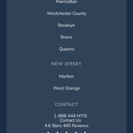
Manhattan
Westchester County
Brooklyn
Bronx
Queens
NEW JERSEY
Marlton
West Orange
CONTACT
1-888-444-NYSI
Call New York Spine Institute on t
Contact Us
New York Spine Institute reviews:
4.6 Stars 445 Reviews