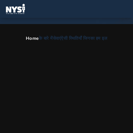
ईस्टचेस्टर, NY में रीढ़ और आर्थोपेडिक
सर्जन
Home
के बारे में
सेवाएं
ऐसी स्थितियाँ जिनका हम इल
रीढ़ की हड्डी की सर्जरी, स्कोलियोसिस उपचार, पीठ दर्द उपचार और
भौतिक चिकित्सा के लिए व्यापक देखभाल.
HOME
HI
AREAS WE SERVE
ईस्टचेस्टर NY में रीढ़ और आर
हमारा कार्यालय ईस्टचेस्टर, न्यूयॉर्क में सेवा
प्रदान करता है
ईस्टचेस्टर, NY सहित पूरे न्यूयॉर्क क्षेत्र में मरीजों के लिए न्यूयॉर्क स्पाइन इंस्टीट्यूट
से उच्चतम गुणवत्ता वाली देखभाल प्राप्त करने के लिए तैयार रहें। दशकों के अनुभव
वाले हमारे रीढ़ और गर्दन विशेषज्ञ विशेषज्ञ देखभाल प्रदान करते हैं। NYSI के