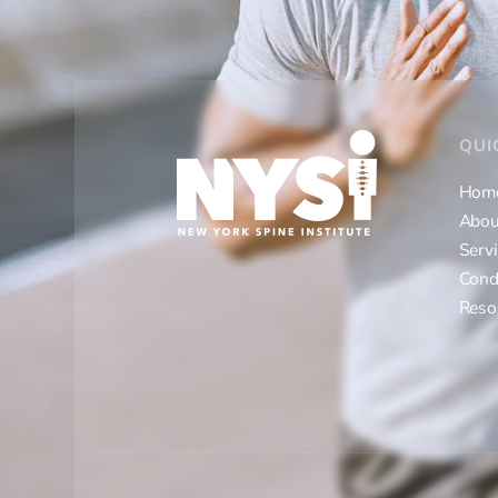
QUI
Hom
Abou
Serv
Cond
Reso