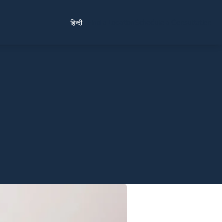
Find a Location
Schedule a Consultation
हिन्दी