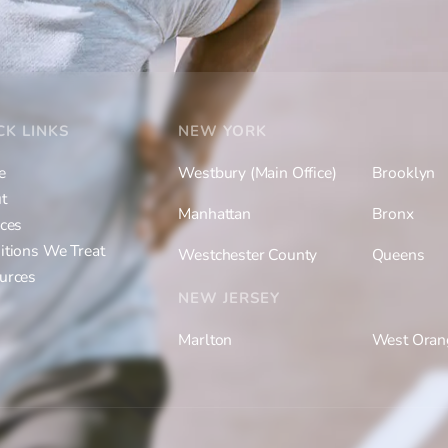
CK LINKS
NEW YORK
e
Westbury (Main Office)
Brooklyn
t
Manhattan
Bronx
ices
itions We Treat
Westchester County
Queens
urces
NEW JERSEY
Marlton
West Oran