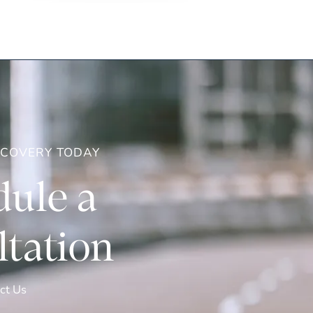
ECOVERY TODAY
ule a
tation
ct Us