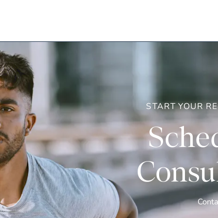
START YOUR R
Sched
Consul
Conta