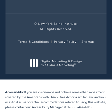
© New York Spine Institute.
All Rights Reserved.
Terms & Conditions
Privacy Policy
Sitemap
Digital Marketing & Design
by Studio 3 Marketing
®
(opens in a new tab)
Accessibility:
If you are vision-impaired or have some other impairment
covered by the Americans with Disabilities Act or a similar law, and you
wish to discuss potential accommodations related to using this website,
please contact our Accessibility Manager at
1-888-444-NYSI
.