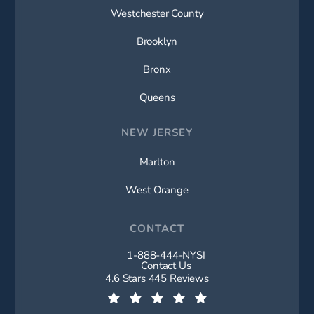
Westchester County
Brooklyn
Bronx
Queens
NEW JERSEY
Marlton
West Orange
CONTACT
1-888-444-NYSI
Call New York Spine Institute on t
Contact Us
New York Spine Institute reviews:
4.6 Stars 445 Reviews
(Opens in a new tab)