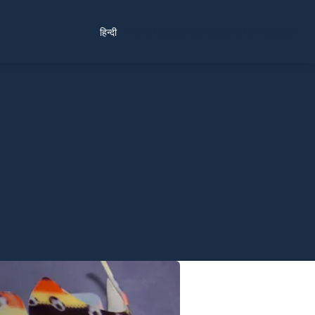
Find a Location
Schedule a Consultation
हिन्दी