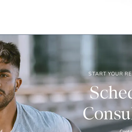
START YOUR R
Sched
Consul
Conta