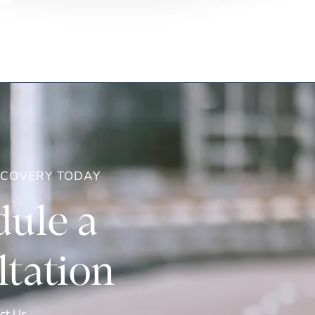
ECOVERY TODAY
ule a
tation
ct Us