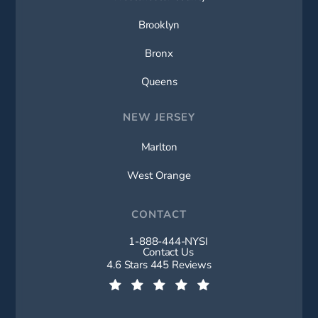
Brooklyn
Bronx
Queens
NEW JERSEY
Marlton
West Orange
CONTACT
1-888-444-NYSI
Call New York Spine Institute on t
Contact Us
New York Spine Institute reviews:
4.6 Stars 445 Reviews
(Opens in a new tab)