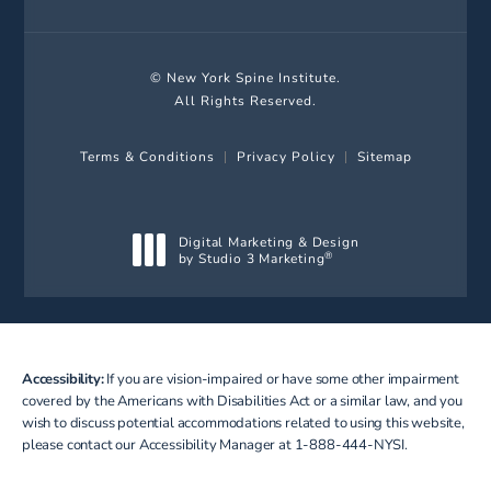
© New York Spine Institute.
All Rights Reserved.
Terms & Conditions
Privacy Policy
Sitemap
Digital Marketing & Design
by Studio 3 Marketing
®
(opens in a new tab)
Accessibility:
If you are vision-impaired or have some other impairment
covered by the Americans with Disabilities Act or a similar law, and you
wish to discuss potential accommodations related to using this website,
please contact our Accessibility Manager at
1-888-444-NYSI
.