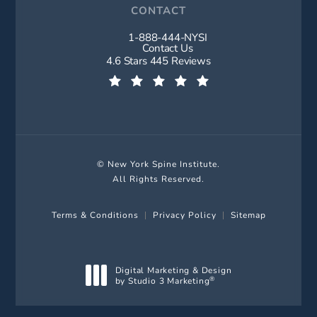
CONTACT
1-888-444-NYSI
Call New York Spine Institute on t
Contact Us
New York Spine Institute reviews:
4.6 Stars 445 Reviews
(Opens in a new tab)
© New York Spine Institute.
All Rights Reserved.
Terms & Conditions
Privacy Policy
Sitemap
Digital Marketing & Design
by Studio 3 Marketing
®
(opens in a new tab)