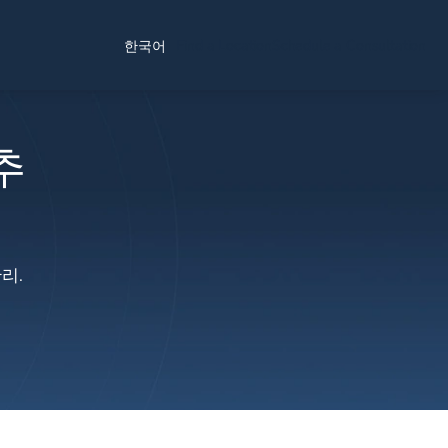
Find a Location
Schedule a Consultation
한국어
추
리.