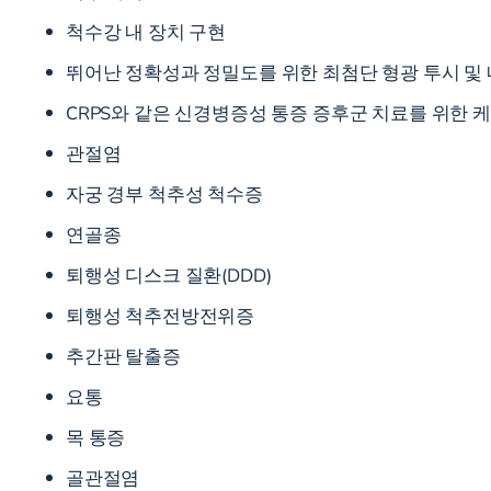
척수강 내 장치 구현
뛰어난 정확성과 정밀도를 위한 최첨단 형광 투시 및
CRPS와 같은 신경병증성 통증 증후군 치료를 위한 
관절염
자궁 경부 척추성 척수증
연골종
퇴행성 디스크 질환(DDD)
퇴행성 척추전방전위증
추간판 탈출증
요통
목 통증
골관절염