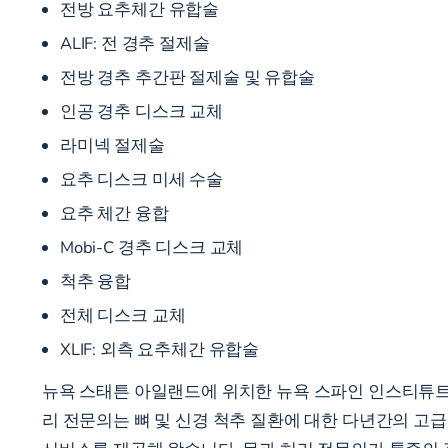
전방 요추체간 유합술
ALIF: 전 경추 절제술
전방 경추 추간판 절제술 및 유합술
인공 경추 디스크 교체
라미넥 절제술
요추 디스크 미세 수술
요추 체간 융합
Mobi-C 경추 디스크 교체
척추 융합
전체 디스크 교체
XLIF:
외측 요추체간 유합술
뉴욕 스태튼 아일랜드에 위치한 뉴욕 스파인 인스티튜트
리 전문의는 뼈 및 신경 척추 질환에 대한 다년간의 고