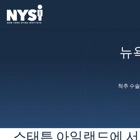
뉴
척추 수술
스태튼 아일랜드에 