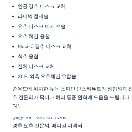
인공 경추 디스크 교체
라미넥 절제술
요추 디스크 미세 수술
요추 체간 융합
Mobi-C 경추 디스크 교체
척추 융합
전체 디스크 교체
XLIF:
외측 요추체간 유합술
쏜우드에 위치한 뉴욕 스파인 인스티튜트의 정형외과 전문
추 전문의가 목이나 허리 통증 완화에 도움을 드립니다.
다*.
알렉산드르 B. 드 모우라, M.D., FAAOS
경추 요추 전문의, 메디컬 디렉터