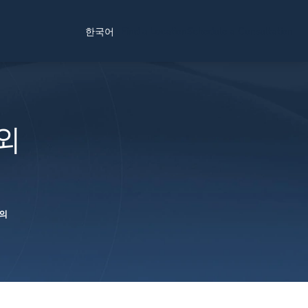
Find a Location
Schedule a Consultation
한국어
외
문의