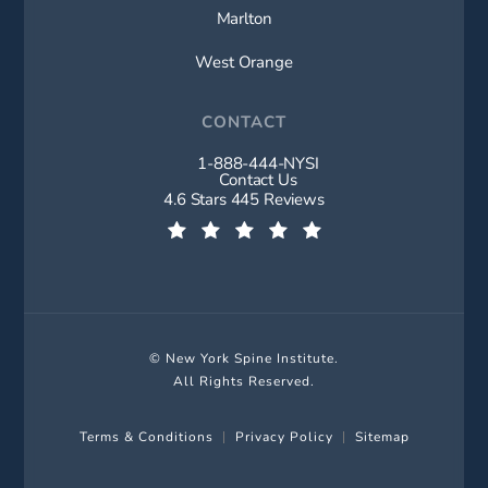
Marlton
West Orange
CONTACT
1-888-444-NYSI
Call New York Spine Institute on t
Contact Us
New York Spine Institute reviews:
4.6 Stars 445 Reviews
(Opens in a new tab)
© New York Spine Institute.
All Rights Reserved.
Terms & Conditions
Privacy Policy
Sitemap