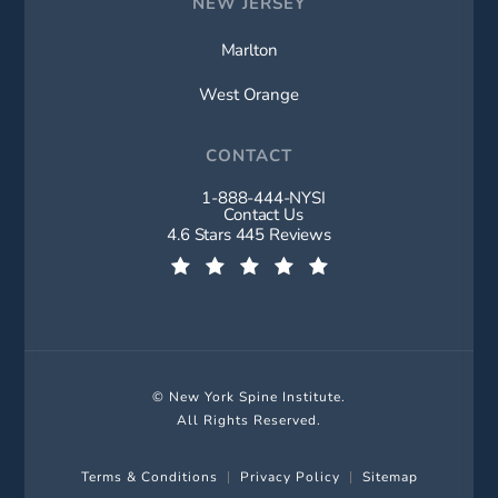
NEW JERSEY
Marlton
West Orange
CONTACT
1-888-444-NYSI
Call New York Spine Institute on t
Contact Us
New York Spine Institute reviews:
4.6 Stars 445 Reviews
(Opens in a new tab)
© New York Spine Institute.
All Rights Reserved.
Terms & Conditions
Privacy Policy
Sitemap