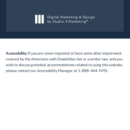
Digital Marketing & Design
by Studio 3 Marketing
®
(opens in a new tab)
Accessibility:
If you are vision-impaired or have some other impairment
covered by the Americans with Disabilities Act or a similar law, and you
wish to discuss potential accommodations related to using this website,
please contact our Accessibility Manager at
1-888-444-NYSI
.