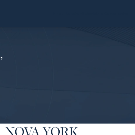
Find a Location
Schedule a Consultation
,
,
, NOVA YORK