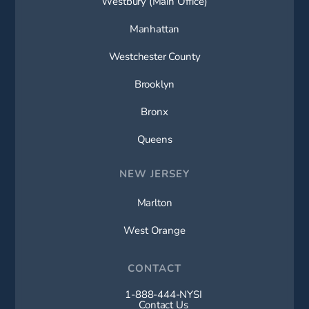
Westbury (Main Office)
Manhattan
Westchester County
Brooklyn
Bronx
Queens
NEW JERSEY
Marlton
West Orange
CONTACT
1-888-444-NYSI
Call New York Spine Institute on t
Contact Us