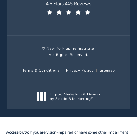
New York Spine Institute reviews:
4.6 Stars 445 Reviews
(Opens in a new tab)
© New York Spine Institute.
All Rights Reserved.
Terms & Conditions
Privacy Policy
Sitemap
Digital Marketing & Design
by Studio 3 Marketing
®
(opens in a new tab)
Accessibility:
If you are vision-impaired or have some other impairment