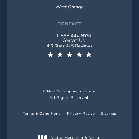
West Orange
CONTACT
1-888-444-NYSI
Call New York Spine Institute on t
Contact Us
New York Spine Institute reviews:
4.6 Stars 445 Reviews
(Opens in a new tab)
© New York Spine Institute.
All Rights Reserved.
Terms & Conditions
Privacy Policy
Sitemap
Digital Marketing & Design