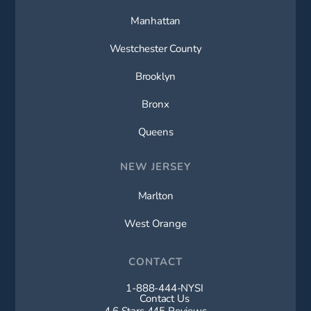
Manhattan
Westchester County
Brooklyn
Bronx
Queens
NEW JERSEY
Marlton
West Orange
CONTACT
1-888-444-NYSI
Call New York Spine Institute on t
Contact Us
New York Spine Institute reviews:
4.6 Stars 445 Reviews