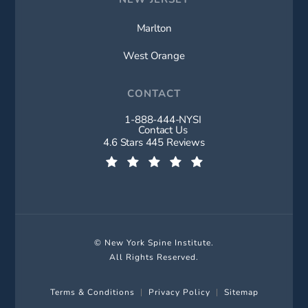
Marlton
West Orange
CONTACT
1-888-444-NYSI
Call New York Spine Institute on t
Contact Us
New York Spine Institute reviews:
4.6 Stars 445 Reviews
(Opens in a new tab)
© New York Spine Institute.
All Rights Reserved.
Terms & Conditions
Privacy Policy
Sitemap