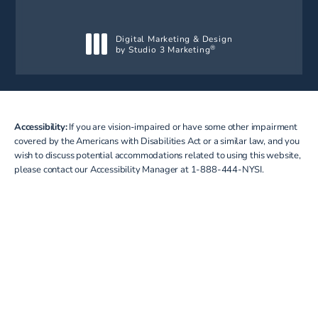
Digital Marketing & Design
by Studio 3 Marketing
®
(opens in a new tab)
Accessibility:
If you are vision-impaired or have some other impairment
covered by the Americans with Disabilities Act or a similar law, and you
wish to discuss potential accommodations related to using this website,
please contact our Accessibility Manager at
1-888-444-NYSI
.