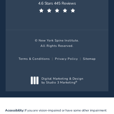
New York Spine Institute reviews:
4.6 Stars 445 Reviews
(Opens in a new tab)
© New York Spine Institute.
All Rights Reserved.
Terms & Conditions
Privacy Policy
Sitemap
Digital Marketing & Design
by Studio 3 Marketing
®
(opens in a new tab)
Accessibility:
If you are vision-impaired or have some other impairment