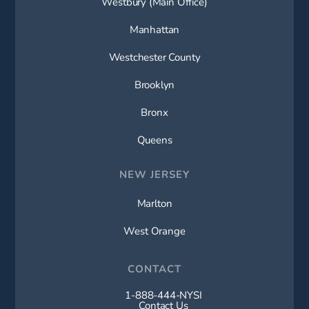
Westbury (Main Office)
Manhattan
Westchester County
Brooklyn
Bronx
Queens
NEW JERSEY
Marlton
West Orange
CONTACT
1-888-444-NYSI
Call New York Spine Institute on t
Contact Us