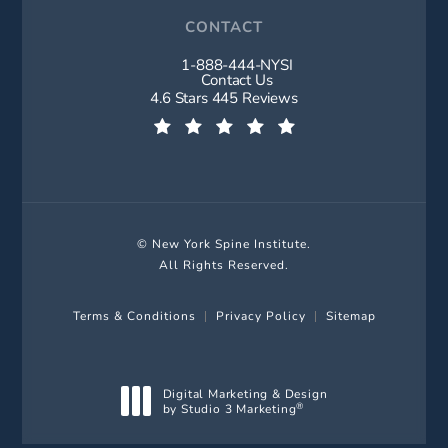
CONTACT
1-888-444-NYSI
Call New York Spine Institute on t
Contact Us
New York Spine Institute reviews:
4.6 Stars 445 Reviews
(Opens in a new tab)
© New York Spine Institute.
All Rights Reserved.
Terms & Conditions
Privacy Policy
Sitemap
Digital Marketing & Design
by Studio 3 Marketing
®
(opens in a new tab)