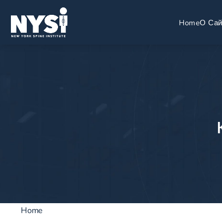
Home
О Сай
Home