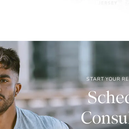
START YOUR R
Sched
Consul