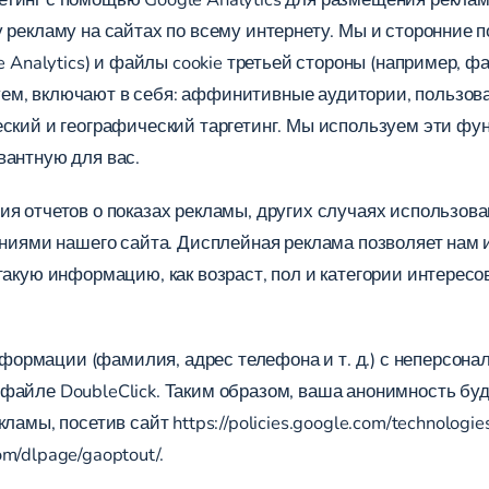
у рекламу на сайтах по всему интернету. Мы и сторонние
e Analytics) и файлы cookie третьей стороны (например, ф
ем, включают в себя: аффинитивные аудитории, пользов
еский и географический таргетинг. Мы используем эти ф
вантную для вас.
ия отчетов о показах рекламы, других случаях использова
щениями нашего сайта. Дисплейная реклама позволяет нам
акую информацию, как возраст, пол и категории интересов
ормации (фамилия, адрес телефона и т. д.) с неперсон
файле DoubleClick. Таким образом, ваша анонимность буд
екламы, посетив сайт
https://policies.google.com/technologie
com/dlpage/gaoptout/
.