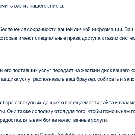
ючить вас из нашего списка.
обеспечения сохранности вашей личной информации. Ва
, которые имеют специальные права доступа к таким сист
ли его поставщик услуг передает на жесткий диск вашего 
ставщика услуг распознавать ваш браузер, собирать и з
 сбора совокупных данных о посещаемости сайта и взаим
ты. Они также используются для того, чтобы помочь нам 
предоставлять вам более качественные услуги.
тинг с помощью Google Analytics для размещения рекламы