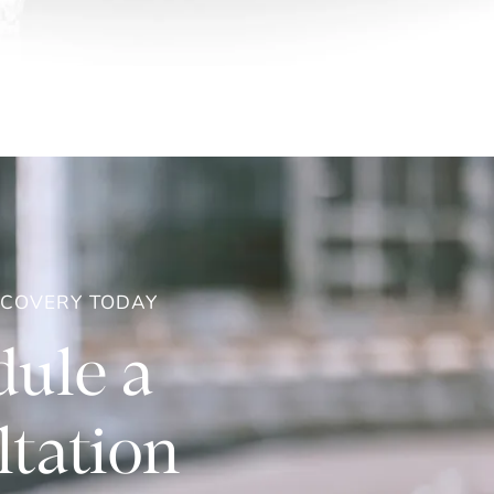
ECOVERY TODAY
ule a
tation