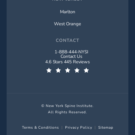
Marlton
West Orange
CONTACT
1-888-444-NYSI
Call New York Spine Institute on t
Contact Us
New York Spine Institute reviews:
4.6 Stars 445 Reviews
(Opens in a new tab)
© New York Spine Institute.
All Rights Reserved.
Terms & Conditions
Privacy Policy
Sitemap