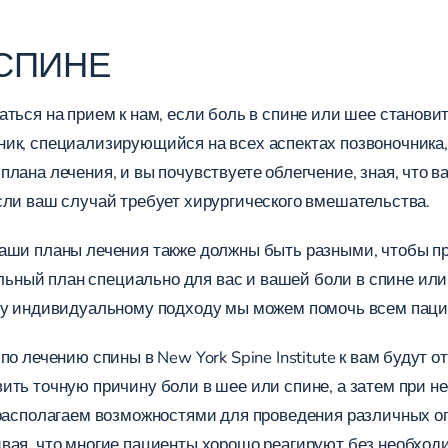
 СПИНЕ
аться на прием к нам, если боль в спине или шее станов
ик, специализирующийся на всех аспектах позвоночника,
плана лечения, и вы почувствуете облегчение, зная, что
сли ваш случай требует хирургического вмешательства.
наши планы лечения также должны быть разными, чтобы 
ый план специально для вас и вашей боли в спине или ш
му индивидуальному подходу мы можем помочь всем пацие
о лечению спины в New York Spine Institute к вам будут 
ить точную причину боли в шее или спине, а затем при 
 располагаем возможностями для проведения различных о
вая, что многие пациенты хорошо реагируют без необход