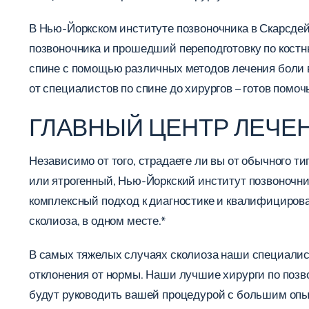
В Нью-Йоркском институте позвоночника в Скарсде
позвоночника и прошедший переподготовку по костн
спине с помощью различных методов лечения боли в
от специалистов по спине до хирургов – готов помочь
ГЛАВНЫЙ ЦЕНТР ЛЕЧЕ
Независимо от того, страдаете ли вы от обычного ти
или ятрогенный, Нью-Йоркский институт позвоночни
комплексный подход к диагностике и квалифицирова
сколиоза, в одном месте.*
В самых тяжелых случаях сколиоза наши специалист
отклонения от нормы. Наши лучшие хирурги по позв
будут руководить вашей процедурой с большим опыт