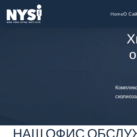
Home
О Сай
Х
о
Комплекс
сколиоза
НАШ ОФИС ОБСЛУ