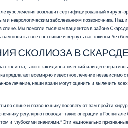
йле курс лечения возглавит сертифицированный хирург-о
ым и неврологическим заболеваниям позвоночника. Наши 
 спине. Мы помогли тысячам пациентов в районе Скарсдей
 вам понять свое состояние и вернуть вас к жизни без бол
НИЯ СКОЛИОЗА В СКАРСД
па сколиоза, такого как идиопатический или дегенеративны
ка предлагает всемирно известное лечение независимо от
нное лечение, наши врачи могут оценить и вылечить все
ы по спине и позвоночнику посоветуют вам пройти хирур
оночнику регулярно проводят такие операции в Госпитале
ом и глубокими знаниями.* Эти национально признанные