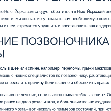
не Нью-Йорка вам следует обратиться в Нью-Йоркский ин
тилетиями опыта смогут оказать вам необходимую помощ
 и шеи, стремятся улучшить и восстановить ваше здоров
НИЕ ПОЗВОНОЧНИКА
Ы
оль в шее или спине, например, переломы, грыжи межпозв
омощью наших специалистов по позвоночнику, работающи
ам определить причину боли в спине и обеспечить прави
нвазивное лечение, если вы испытываете боль в спине. О
ие ранее не дало результатов, а боль значительно ухудш
инного мозга – вот несколько примеров состояний, при к