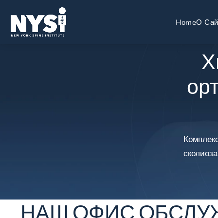
Home
О Сай
Х
ор
Комплекс
сколиоза
НАШ ОФИС ОБСЛУ