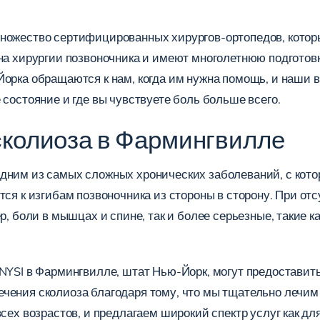
множество сертифицированных хирургов-ортопедов, кото
 на хирургии позвоночника и имеют многолетнюю подготов
Йорка обращаются к нам, когда им нужна помощь, и наши 
 состояние и где вы чувствуете боль больше всего.
сколиоза в Фармингвилле
дним из самых сложных хронических заболеваний, с кото
тся к изгибам позвоночника из стороны в сторону. При от
р, боли в мышцах и спине, так и более серьезные, такие 
 NYSI в Фармингвилле, штат Нью-Йорк, могут предоставит
чения сколиоза благодаря тому, что мы тщательно лечим 
сех возрастов, и предлагаем широкий спектр услуг как для