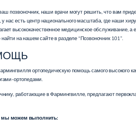
 ваш позвоночник, наши врачи могут решить, что вам прид
, у нас есть центр национального масштаба, где наши хи
агает высококачественное медицинское обслуживание, а 
айти на нашем сайте в разделе “Позвоночник 101”.
МОЩЬ
армингвилля ортопедическую помощь самого высокого ка
ргами-ортопедами.
очнику, работающие в Фармингвилле, предлагают первокл
е мы можем выполнить: