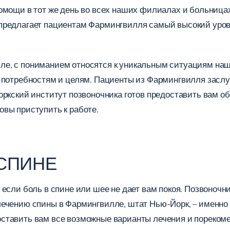
помощи в тот же день во всех наших филиалах и больниц
предлагает пациентам Фармингвилля самый высокий уров
е, с пониманием относятся к уникальным ситуациям наши
м потребностям и целям. Пациенты из Фармингвилля засл
оркский институт позвоночника готов предоставить вам о
вы приступить к работе.
 СПИНЕ
если боль в спине или шее не дает вам покоя. Позвоночн
ечению спины в Фармингвилле, штат Нью-Йорк, – именно т
ставить вам все возможные варианты лечения и порекоме