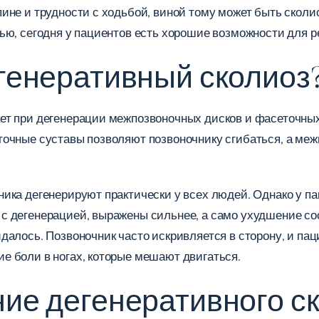
ине и трудности с ходьбой, виной тому может быть сколио
тью, сегодня у пациентов есть хорошие возможности для 
егенеративный сколиоз
ет при дегенерации межпозвоночных дисков и фасеточных
точные суставы позволяют позвоночнику сгибаться, а ме
ника дегенерируют практически у всех людей. Однако у п
с дегенерацией, выражены сильнее, а само ухудшение с
далось. Позвоночник часто искривляется в сторону, и па
е боли в ногах, которые мешают двигаться.
ние дегенеративного с