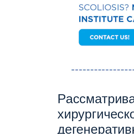
Рассматрива
хирургическ
дегенератив