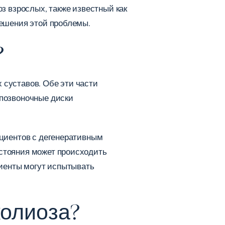
з взрослых, также известный как
решения этой проблемы.
?
 суставов. Обе эти части
жпозвоночные диски
ациентов с дегенеративным
остояния может происходить
циенты могут испытывать
колиоза?