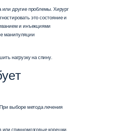
а или другие проблемы. Хирург
гностировать это состояние и
ливанием и инъекциями
ые манипуляции
ить нагрузку на спину.
бует
 При выборе метода лечения
в или спинномозговые корешки,