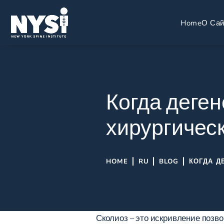
Home
О Сай
Когда деге
хирургичес
HOME
RU
BLOG
КОГДА Д
Сколиоз – это искривление позво