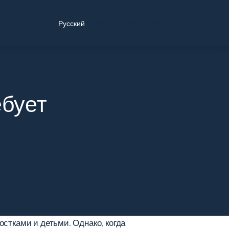
Find a Location
Schedule a Consultation
Русский
ебует
стками и детьми. Однако, когда