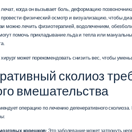
лечат, когда он вызывает боль, деформацию позвоночник
 провести физический осмотр и визуализацию, чтобы диа
учаи можно лечить физиотерапией, водолечением, обезбо
 могут помочь прикладывание льда и тепла или мануальн
а.
хирург может порекомендовать снизить вес, чтобы уменьш
еративный сколиоз тре
ого вмешательства
омендует операцию по лечению дегенеративного сколиоза.
ы:
мозговых корешков:
Это заболевание может затронуть нер