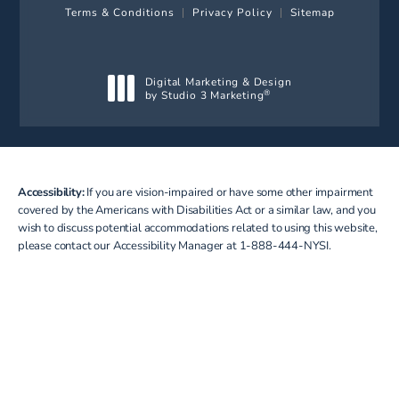
Terms & Conditions
Privacy Policy
Sitemap
Digital Marketing & Design
by Studio 3 Marketing
®
(opens in a new tab)
Accessibility:
If you are vision-impaired or have some other impairment
covered by the Americans with Disabilities Act or a similar law, and you
wish to discuss potential accommodations related to using this website,
please contact our Accessibility Manager at
1-888-444-NYSI
.