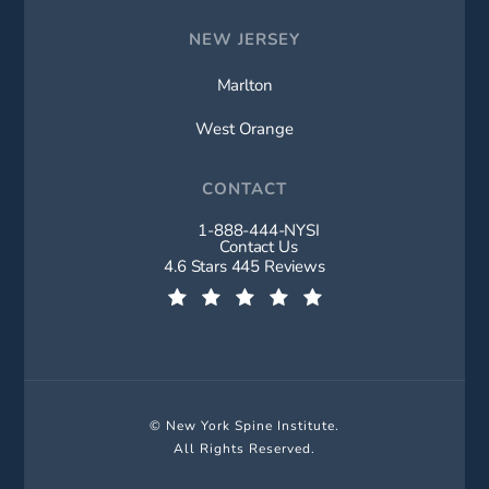
NEW JERSEY
Marlton
West Orange
CONTACT
1-888-444-NYSI
Call New York Spine Institute on t
Contact Us
New York Spine Institute reviews:
4.6 Stars 445 Reviews
(Opens in a new tab)
© New York Spine Institute.
All Rights Reserved.