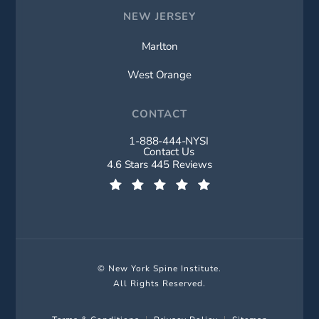
NEW JERSEY
Marlton
West Orange
CONTACT
1-888-444-NYSI
Call New York Spine Institute on t
Contact Us
New York Spine Institute reviews:
4.6 Stars 445 Reviews
(Opens in a new tab)
© New York Spine Institute.
All Rights Reserved.
Terms & Conditions
Privacy Policy
Sitemap