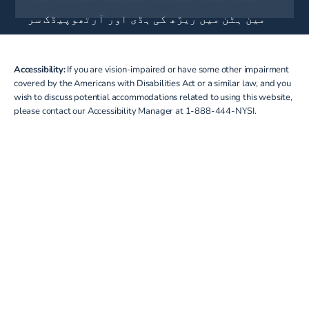
(opens in a new tab)
مین ہٹن میں ریڑھ کی ہڈی اور آرتھوپیڈک سر
میلویل، نیو یارک میں ریڑھ کی ہڈی اور آرت
Accessibility:
If you are vision-impaired or have some other impairment
منیولا، نیو یارک میں ریڑھ کی ہڈی اور آرت
covered by the Americans with Disabilities Act or a similar law, and you
wish to discuss potential accommodations related to using this website,
ماؤنٹ ورنن، نیویارک میں ریڑھ کی ہڈی اور
please contact our Accessibility Manager at
1-888-444-NYSI
.
نیو روچیل، نیو یارک میں ریڑھ کی ہڈی اور
نیو ونڈسر، نیو یارک میں ریڑھ کی ہڈی اور
نارتھ ہیمپسٹڈ، نیو یارک میں ریڑھ کی ہڈی
نارتھ ہائی لینڈ، نیو یارک میں ریڑھ کی ہڈ
نارتھ پورٹ، نیو یارک میں ریڑھ کی ہڈی اور
Oceanside، Ny میں ریڑھ کی ہڈی اور آرتھوپیڈک
سرجن