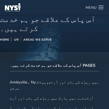
آس پاس کے علاقے جو ہم خدمت
کرتے ہیں۔
HOME
UR
AREAS WE SERVE
آس پاس کے علاقے جو ہم خدمت کرتے ہیں۔ PAGES
Amityville، Ny میں ریڑھ کی ہڈی اور آرتھوپیڈک
سرجن
آرڈسلے، نیو یارک میں ریڑھ کی ہڈی اور آرت
ایسٹوریا، نیو یارک میں ریڑھ کی ہڈی اور آ