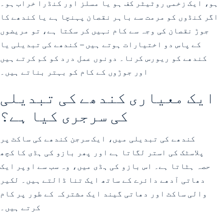
ہو، ایک زخمی روٹیٹر کف ہو یا مسلز اور کنڈرا خراب ہو۔
اگر کنڈوں کو مرمت سے باہر نقصان پہنچا ہے یا کندھے کا
جوڑ نقصان کی وجہ سے کام نہیں کر سکتا ہے، تو مریضوں
کے پاس دو اختیارات ہوتے ہیں – کندھے کی تبدیلی یا
کندھے کو ریورس کرنا۔ دونوں عمل درد کو کم کرتے ہیں
اور جوڑوں کے کام کو بہتر بناتے ہیں۔
ایک معیاری کندھے کی تبدیلی
کی سرجری کیا ہے؟
کندھے کی تبدیلی میں، ایک سرجن کندھے کی ساکٹ پر
پلاسٹک کی استر لگاتا ہے اور پھر بازو کی ہڈی کا کچھ
حصہ ہٹاتا ہے۔ اس بازو کی ہڈی میں، وہ سب سے اوپر ایک
دھاتی آدھے دائرے کے ساتھ ایک تنا ڈالتے ہیں۔ لکیر
والی ساکٹ اور دھاتی گیند ایک مشترکہ کے طور پر کام
کرتے ہیں۔