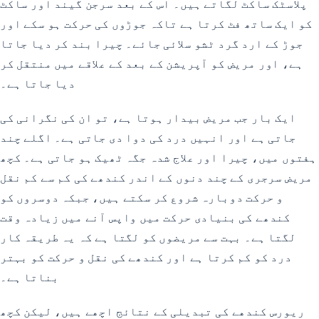
پلاسٹک ساکٹ لگاتے ہیں۔ اس کے بعد سرجن گیند اور ساکٹ
کو ایک ساتھ فٹ کرتا ہے تاکہ جوڑوں کی حرکت ہو سکے اور
جوڑ کے ارد گرد ٹشو سلائی جائے۔ چیرا بند کر دیا جاتا
ہے، اور مریض کو آپریشن کے بعد کے علاقے میں منتقل کر
دیا جاتا ہے۔
ایک بار جب مریض بیدار ہوتا ہے، تو ان کی نگرانی کی
جاتی ہے اور انہیں درد کی دوا دی جاتی ہے۔ اگلے چند
ہفتوں میں، چیرا اور علاج شدہ جگہ ٹھیک ہو جاتی ہے۔ کچھ
مریض سرجری کے چند دنوں کے اندر کندھے کی کم سے کم نقل
و حرکت دوبارہ شروع کر سکتے ہیں، جبکہ دوسروں کو
کندھے کی بنیادی حرکت میں واپس آنے میں زیادہ وقت
لگتا ہے۔ بہت سے مریضوں کو لگتا ہے کہ یہ طریقہ کار
درد کو کم کرتا ہے اور کندھے کی نقل و حرکت کو بہتر
بناتا ہے۔
ریورس کندھے کی تبدیلی کے نتائج اچھے ہیں، لیکن کچھ