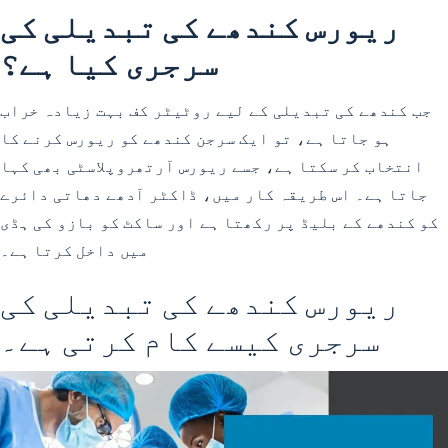
ریورس کندھے کی تبدیلی کی
سرجری کیا ہے؟
جب کندھے کی تبدیلی کے لیے روٹیٹر کف بہت زیادہ خراب
ہو جاتا ہے، تو ایک سرجن کندھے کو ریورس کرنے کا
انتخاب کر سکتا ہے، جسے ریورس آرتھروپلاسٹی بھی کہا
جاتا ہے۔ اس طریقہ کار میں، ڈاکٹر آدھے دھاتی دائرے
کو کندھے کے بلیڈ پر رکھتا ہے اور ساکٹ کو بازو کی ہڈی
میں داخل کرتا ہے۔
ریورس کندھے کی تبدیلی کی
سرجری کیسے کام کرتی ہے۔