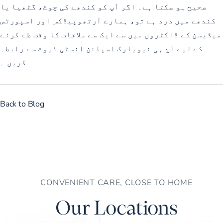
صحیح ہو سکتا ہے۔ اگر آپ کو کندھے کی چوٹ، گٹھیا یا
کندھے میں درد ہے تو، ہمارے آرتھوپیڈکس اور اسپورٹس
میڈیسن کے ڈاکٹروں میں سے ایک سے ملاقات کا وقت طے کرنے
کے لیے آج ہی
نیویارک اسپائن انسٹی ٹیوٹ سے رابطہ
کریں
۔
Back to Blog
CONVENIENT CARE, CLOSE TO HOME
Our Locations