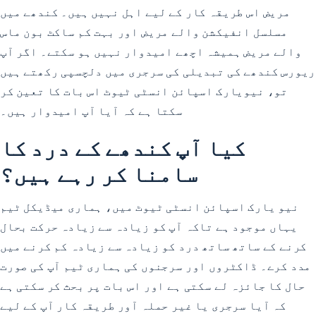
مریض اس طریقہ کار کے لیے اہل نہیں ہیں۔ کندھے میں
مسلسل انفیکشن والے مریض اور بہت کم ساکٹ بون ماس
والے مریض ہمیشہ اچھے امیدوار نہیں ہو سکتے۔ اگر آپ
ریورس کندھے کی تبدیلی کی سرجری میں دلچسپی رکھتے ہیں
تو، نیویارک اسپائن انسٹی ٹیوٹ اس بات کا تعین کر
سکتا ہے کہ آیا آپ امیدوار ہیں۔
کیا آپ کندھے کے درد کا
سامنا کر رہے ہیں؟
نیو یارک اسپائن انسٹی ٹیوٹ میں، ہماری میڈیکل ٹیم
یہاں موجود ہے تاکہ آپ کو زیادہ سے زیادہ حرکت بحال
کرنے کے ساتھ ساتھ درد کو زیادہ سے زیادہ کم کرنے میں
مدد کرے۔ ڈاکٹروں اور سرجنوں کی ہماری ٹیم آپ کی صورت
حال کا جائزہ لے سکتی ہے اور اس بات پر بحث کر سکتی ہے
کہ آیا سرجری یا غیر حملہ آور طریقہ کار آپ کے لیے