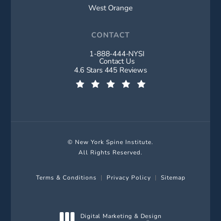
West Orange
CONTACT
1-888-444-NYSI
Call New York Spine Institute on t
Contact Us
New York Spine Institute reviews:
4.6 Stars 445 Reviews
(Opens in a new tab)
© New York Spine Institute.
All Rights Reserved.
Terms & Conditions
Privacy Policy
Sitemap
Digital Marketing & Design