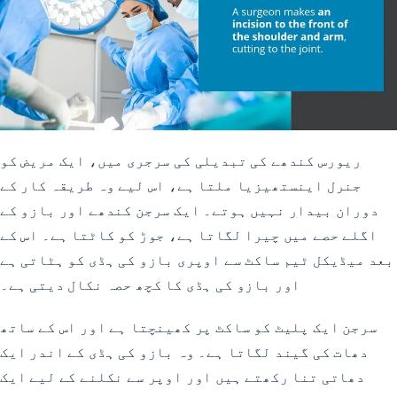
ریورس کندھے کی تبدیلی کی سرجری میں، ایک مریض کو
جنرل اینستھیزیا ملتا ہے، اس لیے وہ طریقہ کار کے
دوران بیدار نہیں ہوتے۔ ایک سرجن کندھے اور بازو کے
اگلے حصے میں چیرا لگاتا ہے، جوڑ کو کاٹتا ہے۔ اس کے
بعد میڈیکل ٹیم ساکٹ سے اوپری بازو کی ہڈی کو ہٹاتی ہے
اور بازو کی ہڈی کا کچھ حصہ نکال دیتی ہے۔
سرجن ایک پلیٹ کو ساکٹ پر کھینچتا ہے اور اس کے ساتھ
دھات کی گیند لگاتا ہے۔ وہ بازو کی ہڈی کے اندر ایک
دھاتی تنا رکھتے ہیں اور اوپر سے نکلنے کے لیے ایک