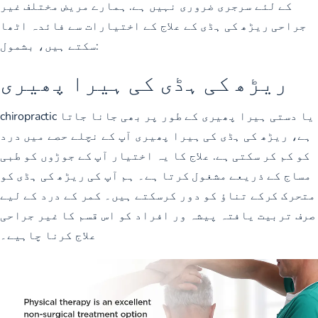
کے لئے سرجری ضروری نہیں ہے. ہمارے مریض مختلف غیر
جراحی ریڑھ کی ہڈی کے علاج کے اختیارات سے فائدہ اٹھا
سکتے ہیں، بشمول:
ریڑھ کی ہڈی کی ہیرا پھیری
chiropractic یا دستی ہیرا پھیری کے طور پر بھی جانا جاتا
ہے، ریڑھ کی ہڈی کی ہیرا پھیری آپ کے نچلے حصے میں درد
کو کم کر سکتی ہے. علاج کا یہ اختیار آپ کے جوڑوں کو طبی
مساج کے ذریعے مشغول کرتا ہے۔ ہم آپ کی ریڑھ کی ہڈی کو
متحرک کرکے تناؤ کو دور کرسکتے ہیں۔ کمر کے درد کے لیے
صرف تربیت یافتہ پیشہ ور افراد کو اس قسم کا غیر جراحی
علاج کرنا چاہیے۔