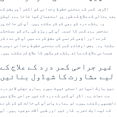
اگرچہ کمر کے منحنی خطوط وحدانی کو اکثر
آپریشن کے
بعد بحالی کے علاج
کے طور پر استعمال کیا جاتا ہے، لیکن
وہ ہلکے درد کو بھی کم کر سکتے ہیں۔ آپ کی حالت پر
منحصر ہے، کمر کا تسمہ آپ کی ریڑھ کی ہڈی کو مستحکم
کرنے اور اچھی کرنسی کی مشق کرنے میں آپ کی مدد کر
سکتا ہے۔ بعض اوقات، کمر کے منحنی خطوط وحدانی دوسرے
جسمانی علاج کے ساتھ ہلکے فریکچر کا علاج کر سکتے ہیں۔
غیر جراحی کمر درد کے علاج کے
لیے مشاورت کا شیڈول بنائیں
نیو یارک اسپائن انسٹی ٹیوٹ میں، ہماری نچلی لائن درد
سے نجات ہے۔ اگر آپ کمر کے درد کے غیر جراحی علاج میں
دلچسپی رکھتے ہیں، تو ہمارے پاس آپ کی حالت کو کم کرنے
کے لیے ایک
تجربہ کار ٹیم
اور طبی آلات موجود ہیں۔ آپ