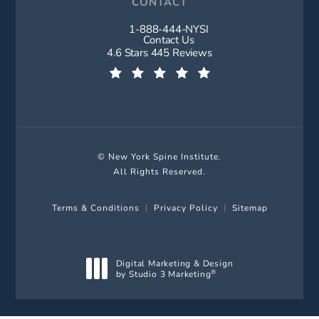
CONTACT
1-888-444-NYSI
Call New York Spine Institute on t
Contact Us
New York Spine Institute reviews:
4.6 Stars 445 Reviews
(Opens in a new tab)
© New York Spine Institute.
All Rights Reserved.
Terms & Conditions
Privacy Policy
Sitemap
Digital Marketing & Design
by Studio 3 Marketing
®
(opens in a new tab)