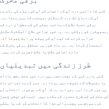
کمر کا دائمی درد آپ کے اعصاب کو آپ کی ریڑھ کی ہڈی سے
آپ کے دماغ تک درد کے سگنل بھیجنے کا سبب بنتا ہے۔
برقی محرک علاج کے ساتھ، بجلی کی کم سطح ان درد کے
ریسیپٹرز کو روکتی ہے۔ یہ غیر جراحی علاج الیکٹرک سگنل
فراہم کرنے کے لیے آپ کی پیٹھ پر ایک چھوٹا آلہ
استعمال کرتا ہے۔ ہم عام طور پر مستقل برقی محرک کے
ساتھ اضافی علاج یا علاج تجویز کرتے ہیں۔
طرز زندگی میں تبدیلیاں
کئی بار، کمر کے نچلے حصے میں درد غیر صحت بخش عادات
یا معمولات کے نتیجے میں ہوتا ہے۔ عمر کے ساتھ، اس بات
پر غور کرنا اور بھی اہم ہے کہ آپ کے موجودہ انتخاب آپ
کی صحت کو کس طرح محدود کر سکتے ہیں۔ تمباکو نوشی چھوڑ
کر، سوزش سے بچنے والی غذا کا انتخاب کر کے یا ہلکی