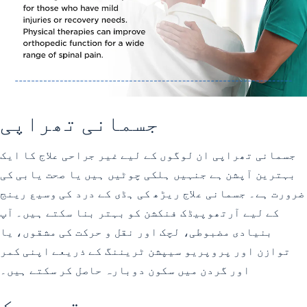
جسمانی تھراپی
جسمانی تھراپی
ان لوگوں کے لیے غیر جراحی علاج کا ایک
بہترین آپشن ہے جنہیں ہلکی چوٹیں ہیں یا صحت یابی کی
ضرورت ہے۔ جسمانی علاج ریڑھ کی ہڈی کے درد کی وسیع رینج
کے لیے آرتھوپیڈک فنکشن کو بہتر بنا سکتے ہیں۔ آپ
بنیادی مضبوطی، لچک اور نقل و حرکت کی مشقوں، یا
توازن اور پروپریو سیپشن ٹریننگ کے ذریعے اپنی کمر
اور گردن میں سکون دوبارہ حاصل کر سکتے ہیں۔
برقی محرک