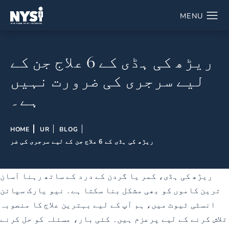
ریڑھ کی ہڈی کے 6 علاج جن کے
لیے سرجری کی ضرورت نہیں
ہے۔
HOME
UR
BLOG
ریڑھ کی ہڈی کے 6 علاج جن کے لیے سرجری کی ضر
ریڑھ کی ہڈی، کمر یا گردن کے درد کے ساتھ رہنا آسان
ترین کاموں کو بھی مشکل بنا سکتا ہے۔ نیو یارک سپائن
انسٹی ٹیوٹ میں، ہم آپ کے لیے بہترین علاج کا منصوبہ
تلاش کرنے کے لیے پرعزم ہیں۔ کئی بار، مسئلہ کو حل کرنے