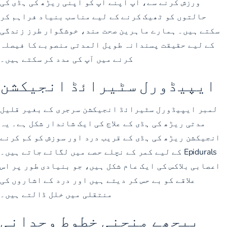
ورزش کرنے سے، آپ اپنے آپ کو اپنی ریڑھ کی ہڈی کی
حالتوں کو ٹھیک کرنے کے لیے مناسب بنیاد فراہم کر
سکتے ہیں۔ ہمارے ماہرین صحت مند، خوشگوار طرز زندگی
کے لیے حقیقت پسندانہ طویل المدتی منصوبے کا فیصلہ
کرنے میں آپ کی مدد کر سکتے ہیں۔
ایپیڈورل سٹیرائڈ انجیکشن
لمبر ایپیڈورل سٹیرائڈ انجیکشن
سرجری کے بغیر قلیل
مدتی ریڑھ کی ہڈی کے علاج کی ایک شاندار شکل ہے۔ یہ
انجیکشن ریڑھ کی ہڈی کے قریب درد اور سوزش کو کم کرنے
کے لیے کمر کے نچلے حصے میں لگائے جاتے ہیں۔ Epidurals
اعصابی بلاکس کی ایک عام شکل ہیں، جو بنیادی طور پر اس
علاقے کو بے حس کر دیتے ہیں اور درد کے اشاروں کی
منتقلی میں خلل ڈالتے ہیں۔
پیچھے منحنی خطوط وحدانی