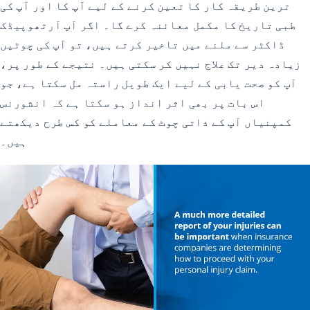
ترین طریقہ کار کا تعین کرنے کے لیے آپ کا اور آپ کی
طبی تاریخ کا مکمل معائنہ کرے گا۔ اگر آپ آرتھوپیڈک
ڈاکٹر سے ملنے میں تاخیر کرتے ہیں، تو آپ کی چوٹیں
زیادہ دیر تک علاج نہیں کر سکتی ہیں۔ نتیجے کے طور پر،
آپ کو صحت یابی کے لیے ایک طویل راستہ مل سکتا ہے، جو
اس بات پر بھی اثر انداز ہو سکتا ہے کہ انشورنس
کمپنیاں آپ کے ذاتی چوٹ کے معاملے کو کس طرح دیکھتے
ہیں۔