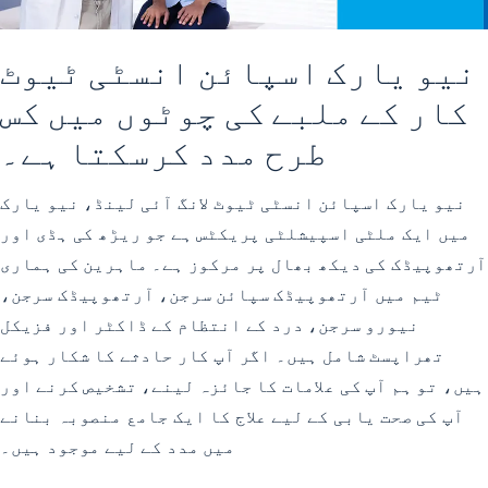
نیو یارک اسپائن انسٹی ٹیوٹ
کار کے ملبے کی چوٹوں میں کس
طرح مدد کرسکتا ہے۔
نیو یارک اسپائن انسٹی ٹیوٹ لانگ آئی لینڈ، نیو یارک
میں ایک ملٹی اسپیشلٹی پریکٹس ہے جو ریڑھ کی ہڈی اور
آرتھوپیڈک کی دیکھ بھال پر مرکوز ہے۔ ماہرین کی ہماری
ٹیم میں آرتھوپیڈک سپائن سرجن، آرتھوپیڈک سرجن،
نیورو سرجن، درد کے انتظام کے ڈاکٹر اور فزیکل
تھراپسٹ شامل ہیں۔ اگر آپ کار حادثے کا شکار ہوئے
ہیں، تو ہم آپ کی علامات کا جائزہ لینے، تشخیص کرنے اور
آپ کی صحت یابی کے لیے علاج کا ایک جامع منصوبہ بنانے
میں مدد کے لیے موجود ہیں۔