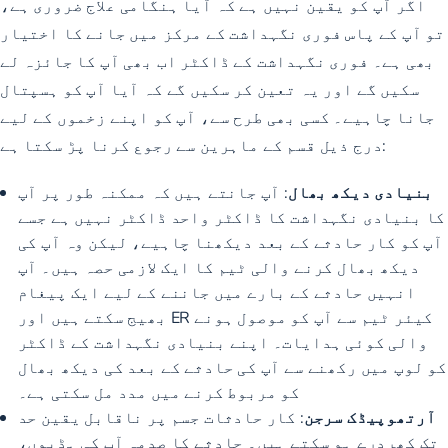
اگر آپ کو یقین نہیں ہے کہ آیا ہنگامی علاج ضروری ہے،
تو آپ کے پاس فوری نگہداشت کے مرکز میں جانے کا اختیار
بھی ہے۔ فوری نگہداشت کے ڈاکٹر اب بھی آپ کا جائزہ لے
سکیں گے اور یہ تعین کر سکیں گے کہ آیا آپ کو ہسپتال
جانا چاہیے۔ کسی بھی طرح سے، آپ کو اپنے زخموں کے لیے
درج ذیل قسم کے ماہرین سے رجوع کرنا پڑ سکتا ہے:
بنیادی دیکھ بھال
: آپ جانتے ہیں کہ ممکنہ طور پر آپ
کا بنیادی نگہداشت کا ڈاکٹر واحد ڈاکٹر نہیں ہے جسے
آپ کو کار حادثے کے بعد دیکھنا چاہیے، لیکن وہ آپ کی
دیکھ بھال کرنے والی ٹیم کا ایک لازمی حصہ ہیں۔ آپ
انہیں حادثے کے بارے میں جاننے کے لیے ایک پیغام
بھیج سکتے ہیں اور ER کیئر ٹیم سے آپ کو موصول ہونے
والی کوئی ہدایات۔ اپنے بنیادی نگہداشت کے ڈاکٹر
کو لوپ میں رکھنے سے آپ کی حادثے کے بعد کی دیکھ بھال
کو مربوط کرنے میں مدد مل سکتی ہے۔
آرتھوپیڈک سرجن
: کار حادثات جسم پر ناقابل یقین حد
تک کھردرے ہو سکتے ہیں۔ حادثے کا صدمہ آپ کی ہڈیوں،