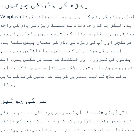
ریڑھ کی ہڈی کی چوٹیں۔
Whiplash آپ کی ریڑھ کی ہڈی کے اوپری حصے کو متاثر کرتا
ہے، لیکن یہ کار حادثات سے منسلک ریڑھ کی ہڈی کی واحد
چوٹ نہیں ہے۔ کار حادثات کے نتیجے میں ریڑھ کی ہڈی میں
فریکچر اور آپ کی ریڑھ کی ہڈی کو نقصان پہنچ سکتا ہے۔
اس قسم کی چوٹیں آپ کے بازوؤں یا ٹانگوں میں درد،
پٹھوں کی کمزوری اور ٹنگلنگ کا سبب بن سکتی ہیں۔ ایک
نیورو سرجن یا آرتھوپیڈک اسپائنل سرجن چوٹ کی حد اور
اس کے علاج کے لیے بہترین طریقہ کا تعین کرنے کے قابل
ہو گا۔
سر کی چوٹیں
اگر آپ کو شک ہے کہ آپ کے سر پر چوٹ لگی ہے، تو یہ فکر
کرنے میں وقت نہ گزاریں کہ کار حادثے کے بعد کس ڈاکٹر
سے ملنا ہے۔ اس کے بجائے، براہ راست ایمرجنسی روم میں