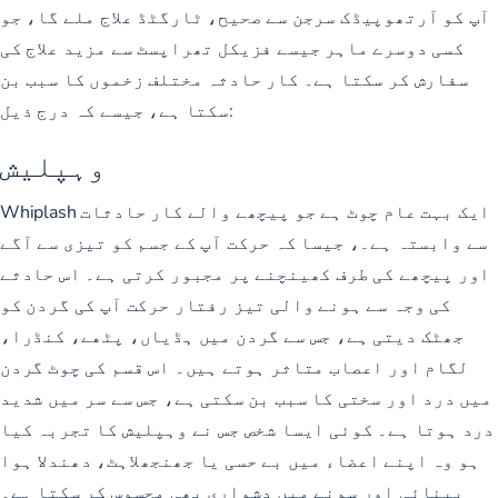
آپ کو آرتھوپیڈک سرجن سے صحیح، ٹارگٹڈ علاج ملے گا، جو
کسی دوسرے ماہر جیسے فزیکل تھراپسٹ سے مزید علاج کی
سفارش کر سکتا ہے۔ کار حادثہ مختلف زخموں کا سبب بن
سکتا ہے، جیسے کہ درج ذیل:
وہپلیش
Whiplash ایک بہت عام چوٹ ہے
جو پیچھے والے کار حادثات
سے وابستہ ہے۔
، جیسا کہ حرکت آپ کے جسم کو تیزی سے آگے
اور پیچھے کی طرف کھینچنے پر مجبور کرتی ہے۔ اس حادثے
کی وجہ سے ہونے والی تیز رفتار حرکت آپ کی گردن کو
جھٹک دیتی ہے، جس سے گردن میں ہڈیاں، پٹھے، کنڈرا،
لگام اور اعصاب متاثر ہوتے ہیں۔ اس قسم کی چوٹ گردن
میں درد اور سختی کا سبب بن سکتی ہے، جس سے سر میں شدید
درد ہوتا ہے۔ کوئی ایسا شخص جس نے وہپلیش کا تجربہ کیا
ہو وہ اپنے اعضاء میں بے حسی یا جھنجھلاہٹ، دھندلا ہوا
بینائی اور سونے میں دشواری بھی محسوس کر سکتا ہے۔