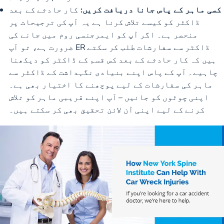
کسی ماہر کے پاس جانا دریافت کریں:
کار حادثے کے بعد
ڈاکٹر کو کیسے تلاش کرنا ہے یہ آپ کی ترجیحات پر
منحصر ہے۔ اگر آپ کو ایمرجنسی روم میں جانے کی
ضرورت ہے، تو آپ ER ڈاکٹر سے سفارشات طلب کر سکتے
ہیں کہ کار حادثے کے بعد کس قسم کے ڈاکٹر کو دیکھنا
چاہیے۔ آپ کے پاس اپنے بنیادی نگہداشت کے ڈاکٹر سے
ماہر کی سفارشات کے لیے پوچھنے کا اختیار بھی ہے۔
اپنی چوٹوں کو جانیں – آپ اپنے قریبی ماہر کو تلاش
کرنے کے لیے اپنی آن لائن تحقیق بھی کر سکتے ہیں۔