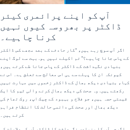
آپ کو اپنے پرائمری کیئر
ڈاکٹر پر بھروسہ کیوں نہیں
کرنا چاہیے۔
اگر آپ سوچ رہے ہیں، “کار حادثے کے بعد مجھے کس ڈاکٹر
کے پاس جانا چاہیے؟” تم اکیلے نہیں ہو. بہت سے لوگ اپنے
بنیادی نگہداشت کے ڈاکٹر کے پاس جانا طے کرتے ہیں،
کیونکہ ان کا پہلے سے ہی اس معالج سے تعلق ہے۔ اس نے
کہا، بنیادی دیکھ بھال کے ڈاکٹر زخموں میں مہارت نہیں
رکھتے ہیں. وہ صحت کی دیکھ بھال کرنے والی ٹیم کا ایک
قیمتی حصہ ہیں، جو فلاح و بہبود کے چیک اپ، روک تھام کی
دیکھ بھال اور صحت کی دائمی حالت کا انتظام فراہم
کرتے ہیں۔
اگرچہ آپ کا بنیادی نگہداشت کا ڈاکٹر آپ کی علامات کی