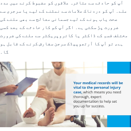
آپ کو حادثے سے متاثرہ علاقوں کو مضبوط کرنے میں مدد
ملے۔ آپ کو دردناک علامات سے نمٹنے کے لیے یا سرجری سے
صحت یاب ہونے کے لیے جسمانی معالج سے بھی ملنے کی
ضرورت پڑ سکتی ہے۔ اگر آپ کو کار حادثے کے بعد کسی
مختلف قسم کے ڈاکٹر یا کائروپریکٹر سے ملنے کی ضرورت
ہے، تو آپ کا آرتھوپیڈک سرجن سفارش کرنے کے قابل ہو
گا۔