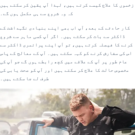
زخموں کا علاج کیسے کرتے ہیں، لہذا آپ یقین کر سکتے ہیں
کہ وہ شروع سے ہی مکمل ہوں گے۔
کار حادثے کے بعد، آپ اب بھی اپنے بنیادی نگہداشت کے
ڈاکٹر سے بات کر سکتے ہیں۔ اگر آپ کسی ماہر سے شروع
کرنے کا فیصلہ کرتے ہیں، تو آپ اپنے پرائمری ڈاکٹر سے
اس کی سفارش کرنے کو کہہ سکتے ہیں۔ آپ کے معالج کے پاس
عام طور پر آپ کے علاقے میں کچھ رابطے ہوں گے جو آپ کی
مخصوص حالت کا علاج کر سکتے ہیں اور آپ کو صحت یابی کی
طرف لے جا سکتے ہیں۔