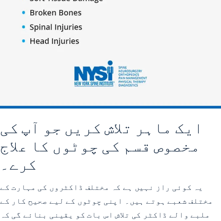
ایک ماہر تلاش کریں جو آپ کی
مخصوص قسم کی چوٹوں کا علاج
کرے۔
یہ کوئی راز نہیں ہے کہ مختلف ڈاکٹروں کی مہارت کے
مختلف شعبے ہوتے ہیں۔ اپنی چوٹوں کے لیے صحیح کار کے
ملبے والے ڈاکٹر کی تلاش اس بات کو یقینی بنائے گی کہ