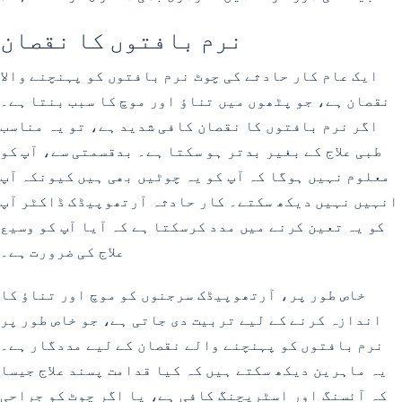
نرم بافتوں کا نقصان
ایک عام کار حادثے کی چوٹ نرم بافتوں کو پہنچنے والا
نقصان ہے، جو پٹھوں میں تناؤ اور موچ کا سبب بنتا ہے۔
اگر نرم بافتوں کا نقصان کافی شدید ہے، تو یہ مناسب
طبی علاج کے بغیر بدتر ہو سکتا ہے۔ بدقسمتی سے، آپ کو
معلوم نہیں ہوگا کہ آپ کو یہ چوٹیں بھی ہیں کیونکہ آپ
انہیں نہیں دیکھ سکتے۔ کار حادثہ آرتھوپیڈک ڈاکٹر آپ
کو یہ تعین کرنے میں مدد کرسکتا ہے کہ آیا آپ کو وسیع
علاج کی ضرورت ہے۔
خاص طور پر، آرتھوپیڈک سرجنوں کو موچ اور تناؤ کا
اندازہ کرنے کے لیے تربیت دی جاتی ہے، جو خاص طور پر
نرم بافتوں کو پہنچنے والے نقصان کے لیے مددگار ہے۔
یہ ماہرین دیکھ سکتے ہیں کہ کیا قدامت پسند علاج جیسا
کہ آئسنگ اور اسٹریچنگ کافی ہے، یا اگر چوٹ کو جراحی