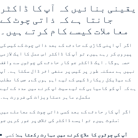
یقینی بنائیں کہ آپ کا ڈاکٹر
جانتا ہے کہ ذاتی چوٹ کے
معاملات کیسے کام کرتے ہیں۔
اگر آپ اپنی گاڑی کے حادثے کے بعد ذاتی چوٹ کے کیس کی
پیروی کر رہے ہیں، تو آپ کا ڈاکٹر اس عمل کا ایک لازمی
حصہ ہوگا۔ ایک ڈاکٹر جو کار حادثے کی چوٹوں سے واقف
نہیں ہے ممکنہ طور پر کیس پر منفی اثر ڈال سکتا ہے۔ آپ
کے میڈیکل ریکارڈ کیس کے لیے اہم ہوں گے، جس کا مطلب
ہے کہ آپ کو کامیابی کے لیے سیٹ اپ کرنے میں مدد کے لیے
مکمل، ماہر دستاویزات کی ضرورت ہے۔
اگر آپ کار حادثے کے بعد کسی ذاتی چوٹ کے معاملے میں
ملوث ہیں، تو ایسے ڈاکٹر کی تلاش پر غور کریں جو:
آپ کی چوٹوں کا علاج کرنے میں مہارت رکھتا ہے:
کسی