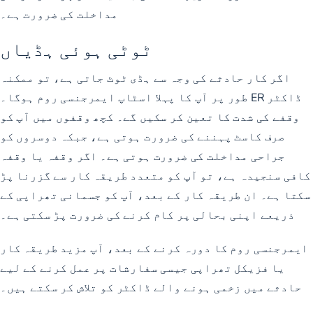
مداخلت کی ضرورت ہے۔
ٹوٹی ہوئی ہڈیاں
اگر کار حادثے کی وجہ سے ہڈی ٹوٹ جاتی ہے، تو ممکنہ
طور پر آپ کا پہلا اسٹاپ ایمرجنسی روم ہوگا۔ ER ڈاکٹر
وقفے کی شدت کا تعین کر سکیں گے۔ کچھ وقفوں میں آپ کو
صرف کاسٹ پہننے کی ضرورت ہوتی ہے، جبکہ دوسروں کو
جراحی مداخلت کی ضرورت ہوتی ہے۔ اگر وقفہ یا وقفہ
کافی سنجیدہ ہے، تو آپ کو متعدد طریقہ کار سے گزرنا پڑ
سکتا ہے۔ ان طریقہ کار کے بعد، آپ کو جسمانی تھراپی کے
ذریعے اپنی بحالی پر کام کرنے کی ضرورت پڑ سکتی ہے۔
ایمرجنسی روم کا دورہ کرنے کے بعد، آپ مزید طریقہ کار
یا فزیکل تھراپی جیسی سفارشات پر عمل کرنے کے لیے
حادثے میں زخمی ہونے والے ڈاکٹر کو تلاش کر سکتے ہیں۔