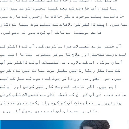
بتائیں، آپ حادثے کے بعد کیسا محسوس کرتے ہیں اور
حادثے سے پہلے موجود دیگر حالات یا زخموں کے بارے میں
بتائیں۔ اپنے ڈاکٹر کی ملاقات سے پہلے نوٹ لینا مددگار
ثابت ہوسکتا ہے تاکہ آپ کچھ بھی نہ بھولیں۔
آپ جتنی مزید تفصیلات فراہم کریں گے، آپ کے ڈاکٹر کے
لیے درست تشخیص اور علاج کا موثر منصوبہ بنانا اتنا ہی
آسان ہوگا۔ اس کے علاوہ، یہ تفصیلات آپ کے ڈاکٹر کو آپ
کے میڈیکل ریکارڈ میں مکمل نوٹ بنانے میں مدد کرتی
ہیں، جو انشورنس اور ذاتی چوٹ کے دعوے کے عمل کے لیے
اہم ہیں۔ اگر حادثہ کے وقت کار میں کوئی اور آپ کے
ساتھ تھا، تو آپ کو ان کے نقطہ نظر سے تفصیلات طلب کرنی
چاہئیں۔ یہ معلومات آپ کو کچھ یاد رکھنے میں مدد کر
سکتی ہے جسے آپ اس لمحے میں بھول گئے ہیں۔