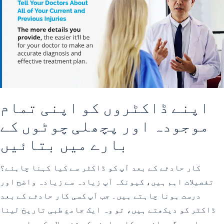
اپنے ڈاکٹروں کو اپنی تمام
موجودہ اور پچھلی چوٹوں کے
بارے میں بتائیں
کار حادثے کے بعد آپ کو ڈاکٹر سے کیا کہنا چاہئے؟
تفصیلات اہم ہیں، کیونکہ آپ زیادہ سے زیادہ واضح اور
درست ہونا چاہتے ہیں۔ جب آپ کسی کار حادثے کے بعد
ڈاکٹر کو دیکھتے ہیں، تو وہ ایک جامع طبی تاریخ لینا
چاہیں گے۔ انہیں کار حادثے کی تفصیلات کے بارے میں