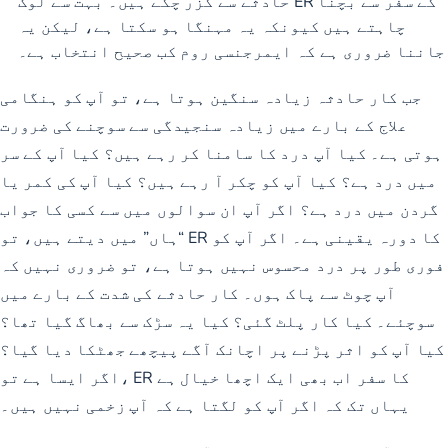
حادثے سے گزر چکے ہیں۔ بہت سے لوگ ER کے سفر سے بچنا
چاہتے ہیں کیونکہ یہ مہنگا ہو سکتا ہے، لیکن یہ
جاننا ضروری ہے کہ ایمرجنسی روم کب صحیح انتخاب ہے۔
جب کار حادثہ زیادہ سنگین ہوتا ہے، تو آپ کو ہنگامی
علاج کے بارے میں زیادہ سنجیدگی سے سوچنے کی ضرورت
ہوتی ہے۔ کیا آپ درد کا سامنا کر رہے ہیں؟ کیا آپ کے سر
میں درد ہے؟ کیا آپ کو چکر آ رہے ہیں؟ کیا آپ کی کمر یا
گردن میں درد ہے؟ اگر آپ ان سوالوں میں سے کسی کا جواب
“ہاں” میں دیتے ہیں، تو ER کا دورہ یقینی ہے۔ اگر آپ کو
فوری طور پر درد محسوس نہیں ہوتا ہے، تو ضروری نہیں کہ
آپ چوٹ سے پاک ہوں۔ کار حادثے کی شدت کے بارے میں
سوچئے۔ کیا کار پلٹ گئی؟ کیا یہ سڑک سے بھاگ گیا تھا؟
کیا آپ کو اثر پڑنے پر اچانک آگے پیچھے جھٹکا دیا گیا؟
اگر ایسا ہے تو، ER کا سفر اب بھی ایک اچھا خیال ہے
یہاں تک کہ اگر آپ کو لگتا ہے کہ آپ زخمی نہیں ہیں۔