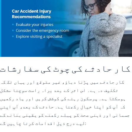
کار حادثے کی چوٹ کی سفارشات
کار حادثے میں پڑنا دباؤ، غیر متوقع اور یہاں تک کہ
تکلیف دہ ہے۔ اس اثر کے بعد براہ راست سوچنا مشکل
ہوسکتا ہے۔ پرسکون رہنے کی کوشش کریں اور یاد رکھیں
کہ آپ کو اپنا خیال رکھنا ہے۔ حادثے کے بعد، آپ اپنی
جسمانی اور ذہنی صحت کو پہلے رکھنے کو یقینی بنانے کے
لیے درج ذیل اقدامات کرنا چاہیں گے: