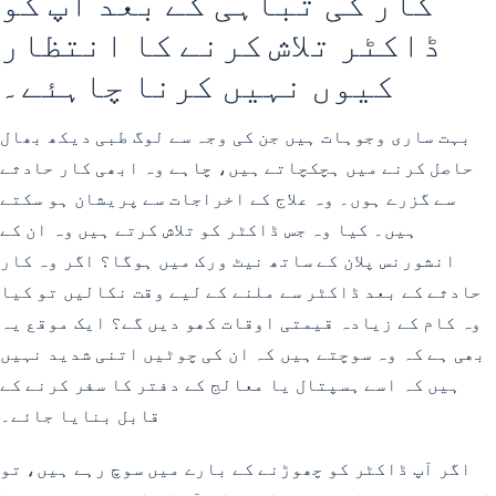
کار کی تباہی کے بعد آپ کو
ڈاکٹر تلاش کرنے کا انتظار
کیوں نہیں کرنا چاہئے۔
بہت ساری وجوہات ہیں جن کی وجہ سے لوگ طبی دیکھ بھال
حاصل کرنے میں ہچکچاتے ہیں، چاہے وہ ابھی کار حادثے
سے گزرے ہوں۔ وہ علاج کے اخراجات سے پریشان ہو سکتے
ہیں۔ کیا وہ جس ڈاکٹر کو تلاش کرتے ہیں وہ ان کے
انشورنس پلان کے ساتھ نیٹ ورک میں ہوگا؟ اگر وہ کار
حادثے کے بعد ڈاکٹر سے ملنے کے لیے وقت نکالیں تو کیا
وہ کام کے زیادہ قیمتی اوقات کھو دیں گے؟ ایک موقع یہ
بھی ہے کہ وہ سوچتے ہیں کہ ان کی چوٹیں اتنی شدید نہیں
ہیں کہ اسے ہسپتال یا معالج کے دفتر کا سفر کرنے کے
قابل بنایا جائے۔
اگر آپ ڈاکٹر کو چھوڑنے کے بارے میں سوچ رہے ہیں، تو