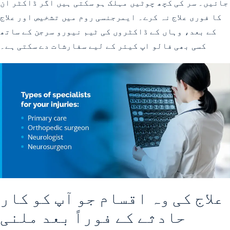
جائیں۔ سر کی کچھ چوٹیں مہلک ہو سکتی ہیں اگر ڈاکٹر ان
کا فوری علاج نہ کرے۔ ایمرجنسی روم میں تشخیص اور علاج
کے بعد، وہاں کے ڈاکٹروں کی ٹیم نیورو سرجن کے ساتھ
کسی بھی فالو اپ کیئر کے لیے سفارشات دے سکتی ہے۔
علاج کی وہ اقسام جو آپ کو کار
حادثے کے فوراً بعد ملنی