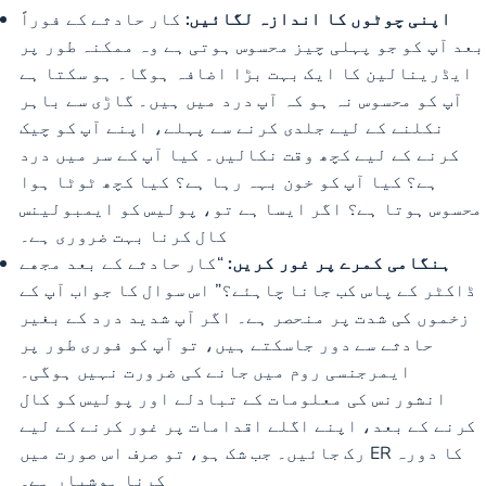
اپنی چوٹوں کا اندازہ لگائیں:
کار حادثے کے فوراً
بعد آپ کو جو پہلی چیز محسوس ہوتی ہے وہ ممکنہ طور پر
ایڈرینالین کا ایک بہت بڑا اضافہ ہوگا۔ ہو سکتا ہے
آپ کو محسوس نہ ہو کہ آپ درد میں ہیں۔ گاڑی سے باہر
نکلنے کے لیے جلدی کرنے سے پہلے، اپنے آپ کو چیک
کرنے کے لیے کچھ وقت نکالیں۔ کیا آپ کے سر میں درد
ہے؟ کیا آپ کو خون بہہ رہا ہے؟ کیا کچھ ٹوٹا ہوا
محسوس ہوتا ہے؟ اگر ایسا ہے تو، پولیس کو ایمبولینس
کال کرنا بہت ضروری ہے۔
ہنگامی کمرے پر غور کریں:
“کار حادثے کے بعد مجھے
ڈاکٹر کے پاس کب جانا چاہئے؟” اس سوال کا جواب آپ کے
زخموں کی شدت پر منحصر ہے۔ اگر آپ شدید درد کے بغیر
حادثے سے دور جاسکتے ہیں، تو آپ کو فوری طور پر
ایمرجنسی روم میں جانے کی ضرورت نہیں ہوگی۔
انشورنس کی معلومات کے تبادلے اور پولیس کو کال
کرنے کے بعد، اپنے اگلے اقدامات پر غور کرنے کے لیے
رک جائیں۔ جب شک ہو، تو صرف اس صورت میں ER کا دورہ
کرنا ہوشیار ہے۔