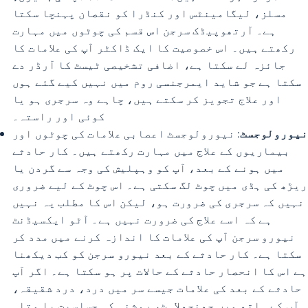
مسلز، لیگامینٹس اور کنڈرا کو نقصان پہنچا سکتا
ہے۔ آرتھوپیڈک سرجن اس قسم کی چوٹوں میں مہارت
رکھتے ہیں۔ اس خصوصیت کا ایک ڈاکٹر آپ کی علامات کا
جائزہ لے سکتا ہے، اضافی تشخیصی ٹیسٹ کا آرڈر دے
سکتا ہے جو شاید ایمرجنسی روم میں نہیں کیے گئے ہوں
اور علاج تجویز کر سکتے ہیں، چاہے وہ سرجری ہو یا
کوئی اور راستہ۔
نیورولوجسٹ
: نیورولوجسٹ اعصابی علامات کی چوٹوں اور
بیماریوں کے علاج میں مہارت رکھتے ہیں۔ کار حادثے
میں ہونے کے بعد، آپ کو وہپلیش کی وجہ سے گردن یا
ریڑھ کی ہڈی میں چوٹ لگ سکتی ہے۔ اس چوٹ کے لیے ضروری
نہیں کہ سرجری کی ضرورت ہو، لیکن اس کا مطلب یہ نہیں
ہے کہ اسے علاج کی ضرورت نہیں ہے۔ آٹو ایکسیڈنٹ
نیورو سرجن آپ کی علامات کا اندازہ کرنے میں مدد کر
سکتا ہے۔ کار حادثے کے بعد نیورو سرجن کو کب دیکھنا
ہے اس کا انحصار حادثے کے حالات پر ہو سکتا ہے۔ اگر آپ
حادثے کے بعد کی علامات جیسے سر میں درد، درد شقیقہ،
آپ کے ہاتھ میں جھنجھلاہٹ، روشنی کی حساسیت یا متلی