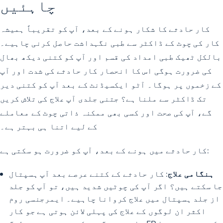
چاہئیں
کار حادثے کا شکار ہونے کے بعد، آپ کو تقریباً ہمیشہ
کار کی چوٹ کے ڈاکٹر سے طبی نگہداشت حاصل کرنی چاہیے۔
بالکل ٹھیک طبی امداد کی قسم اور آپ کو کتنی دیکھ بھال
کی ضرورت ہوگی اس کا انحصار کار حادثے کی شدت اور آپ
کے زخموں پر ہوگا۔ آٹو ایکسیڈنٹ کے بعد آپ کو کتنی دیر
تک ڈاکٹر سے ملنا ہے؟ جتنی جلدی آپ علاج کی تلاش کریں
گے، آپ کی صحت اور کسی بھی ممکنہ ذاتی چوٹ کے معاملے
کے لیے اتنا ہی بہتر ہے۔
کار حادثے میں ہونے کے بعد، آپ کو ضرورت ہو سکتی ہے:
ہنگامی علاج
: کار حادثے کے کتنے عرصے بعد آپ ہسپتال
جا سکتے ہیں؟ اگر آپ کی چوٹیں شدید ہیں، تو آپ کو جلد
از جلد ہسپتال میں علاج کروانا چاہیے۔ ایمرجنسی روم
اکثر ان لوگوں کے علاج کی پہلی لائن ہوتی ہے جو کار