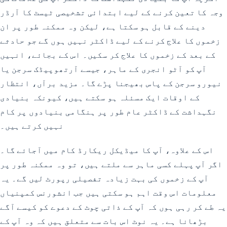
وجہ کا تعین کرنے کے لیے ابتدائی تشخیصی ٹیسٹ کا آرڈر
دینے کے قابل ہو سکتا ہے، لیکن وہ ممکنہ طور پر ان
زخموں کا علاج کرنے کے لیے ڈاکٹر نہیں ہوں گے جو حادثے
کے بعد کے زخموں کا علاج کر سکیں۔ اس کے بجائے، انہیں
آپ کو آٹو انجری کے ماہر، جیسے آرتھوپیڈک سرجن یا
نیورو سرجن کے پاس بھیجنا پڑے گا۔ مزید برآں، انتظار
کے اوقات ایک مسئلہ ہو سکتے ہیں، کیونکہ بنیادی
نگہداشت کے ڈاکٹر عام طور پر ہنگامی بنیادوں پر کام
نہیں کرتے ہیں۔
اس کے علاوہ، آپ کا میڈیکل ریکارڈ کام میں آجائے گا۔
اگر آپ پہلے کسی ماہر سے ملتے ہیں، تو وہ ممکنہ طور پر
آپ کے زخموں کی بہت زیادہ تفصیلی رپورٹ لیں گے۔ یہ
معلومات اس وقت اہم ہو سکتی ہیں جب انشورنس کمپنیاں
یہ طے کر رہی ہوں کہ آپ کے ذاتی چوٹ کے دعوے کو کیسے آگے
بڑھانا ہے۔ یہ نوٹ اس بات سے متعلق ہیں کہ وہ آپ کے