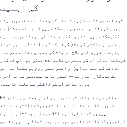
کی اہمیت
کچھ لوگ جب تک ممکن ہو ڈاکٹر کو چھوڑنے کو ترجیح دیتے
ہیں، کیونکہ وہ محسوس کر سکتے ہیں کہ وہ اسے مشکل سے
نکال سکتے ہیں۔ تاہم، کار حادثہ ان اوقات میں سے ایک
ہے جب آپ ڈاکٹر کو تلاش کرنے کے لیے انتظار نہیں کرنا
چاہتے۔ فوری طبی علاج اس بات کو یقینی بنانے میں مدد
کرسکتا ہے کہ آپ کو بہترین نگہداشت ممکن ہو۔ آپ کے کار
حادثے کے بعد پہلا پڑاؤ ایمرجنسی روم ہو سکتا ہے، جو
ایک مددگار آغاز ہے — لیکن یہ نہ سمجھیں کہ یہ آخری
دورہ ہے جو آپ کو ڈاکٹر سے ملنا چاہیے۔
ER معالج کی سفارشات کو سنیں اور اپنی چوٹوں پر غور
کریں۔ کار حادثے کے بعد آرتھوپیڈک ڈاکٹر کے ساتھ
پیروی کرنا ایک اہم اگلا مرحلہ ہوسکتا ہے۔ ایک
آرتھوپیڈک ڈاکٹر زخموں میں مہارت رکھتا ہے اور مناسب