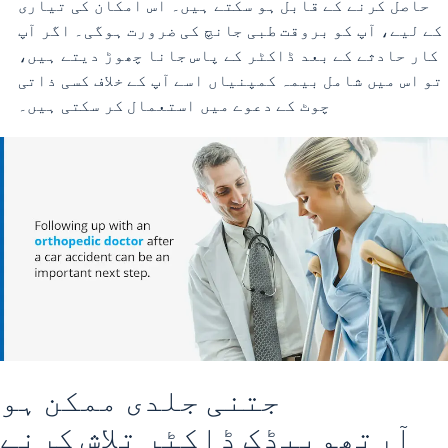
حاصل کرنے کے قابل ہو سکتے ہیں۔ اس امکان کی تیاری
کے لیے، آپ کو بروقت طبی جانچ کی ضرورت ہوگی۔ اگر آپ
کار حادثے کے بعد ڈاکٹر کے پاس جانا چھوڑ دیتے ہیں،
تو اس میں شامل بیمہ کمپنیاں اسے آپ کے خلاف کسی ذاتی
چوٹ کے دعوے میں استعمال کر سکتی ہیں۔
جتنی جلدی ممکن ہو
آرتھوپیڈک ڈاکٹر تلاش کرنے