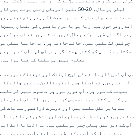
کوئی بھی کار حادثے میں پڑنے کا ارادہ نہیں رکھتا ہے –
لیکن ہر سال،
20-50 ملین امریکی زخمی ہوتے ہیں
کار
حادثات سے. چاہے آپ کے سر پر چوٹ لگی ہو، ہڈی ٹوٹی ہو،
اندرونی خون بہہ رہا ہو یا نرم بافتوں کو نقصان پہنچا
ہو، اگر آپ طبی دیکھ بھال نہیں کرتے ہیں تو آپ کو لمبی
چوٹیں لگ سکتی ہیں۔ جائے حادثہ پر، یہ جاننا مشکل ہو
سکتا ہے کہ آپ کو کتنی چوٹ لگی ہے، اس لیے آپ کو یہ بھی
معلوم نہیں ہو سکتا کہ کیا ہوا ہے۔
جب آپ کسی کار حادثے کی طرح اچانک اور خوفناک تجربے سے
گزرتے ہیں، تو آپ کا جسم ایڈرینالین سے بھر جائے گا۔
نتیجے کے طور پر، آپ فوری طور پر محسوس نہیں کر سکتے
ہیں کہ آپ کتنا درد محسوس کر رہے ہیں. اگر آپ اپنی کار
سے باہر نکل سکتے ہیں اور دوسرے ڈرائیور سے بات کر
سکتے ہیں، تو رابطہ کی معلومات اور انشورنس کا تبادلہ
آپ کے ذہن میں پہلی چیز ہو سکتی ہے۔ یہ اٹھانا ایک اہم
قدم ہے، لیکن آپ ممکنہ طور پر اپنے آپ سے پوچھ رہے