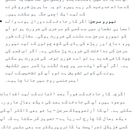
کے ساتھ جدوجہد کر رہے ہیں، تو یہ ماہرین شروع کرنے
کے لیے ایک اچھی جگہ ہو سکتے ہیں۔
نیورو سرجن
: اگر کار حادثے کے دوران ہونے والے
اعصابی نقصان میں سے کسی کو سرجری کی ضرورت ہو تو آپ
کو نیورو سرجن سے ملنے کی ضرورت ہوگی۔ مثال کے طور
پر، دماغ اور ریڑھ کی ہڈی کی کچھ چوٹوں کے لیے نیورو
سرجن کی مداخلت کی ضرورت پڑ سکتی ہے۔ اگر اس قسم کی
چوٹ کافی شدید ہے تو اسے فوری توجہ کی ضرورت ہو سکتی
ہے۔ اگر آپ کو اپنے سر پر چوٹ لگنے یا کمر میں تکلیف
ہونے کی کوئی تشویش ہے تو، آپ کو تشخیص کے لیے
ایمرجنسی روم میں جانا چاہیے۔
اگرچہ کار حادثے کے فوراً بعد اٹھانے کے لیے اقدامات
موجود ہیں، آپ کی حادثے کے بعد کی دیکھ بھال جاری رہ
سکتی ہے۔ آپ کا آرتھوپیڈک سرجن – یا جو بھی ڈاکٹر آپ کی
دیکھ بھال کا چارج لے رہا ہے – تجویز کر سکتا ہے کہ آپ
کسی فزیکل تھراپسٹ یا کائروپریکٹر سے بھی ملیں تاکہ