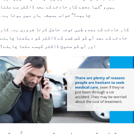
ہیں، “کیا مجھے کار حادثے کے بعد ڈاکٹر سے ملنا
چاہیے؟” جواب ہمیشہ ہاں میں ہوتا ہے۔
کار حادثے کے بعد، طبی توجہ حاصل کرنا ضروری ہے۔ کار
حادثے کے بعد آپ کو کس قسم کے ڈاکٹر کو دیکھنا چاہئے
اور آپ کو صحیح ڈاکٹر کیسے ملنا چاہئے؟