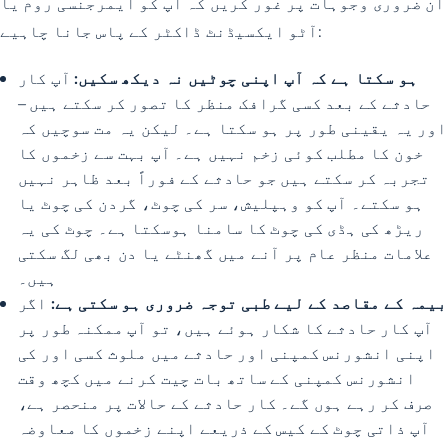
ان ضروری وجوہات پر غور کریں کہ آپ کو ایمرجنسی روم یا
آٹو ایکسیڈنٹ ڈاکٹر کے پاس جانا چاہیے:
ہو سکتا ہے کہ آپ اپنی چوٹیں نہ دیکھ سکیں:
آپ کار
حادثے کے بعد کسی گرافک منظر کا تصور کر سکتے ہیں –
اور یہ یقینی طور پر ہو سکتا ہے۔ لیکن یہ مت سوچیں کہ
خون کا مطلب کوئی زخم نہیں ہے۔ آپ بہت سے زخموں کا
تجربہ کر سکتے ہیں جو حادثے کے فوراً بعد ظاہر نہیں
ہو سکتے۔ آپ کو وہپلیش، سر کی چوٹ، گردن کی چوٹ یا
ریڑھ کی ہڈی کی چوٹ کا سامنا ہوسکتا ہے۔ چوٹ کی یہ
علامات منظر عام پر آنے میں گھنٹے یا دن بھی لگ سکتی
ہیں۔
بیمہ کے مقاصد کے لیے طبی توجہ ضروری ہو سکتی ہے:
اگر
آپ کار حادثے کا شکار ہوئے ہیں، تو آپ ممکنہ طور پر
اپنی انشورنس کمپنی اور حادثے میں ملوث کسی اور کی
انشورنس کمپنی کے ساتھ بات چیت کرنے میں کچھ وقت
صرف کر رہے ہوں گے۔ کار حادثے کے حالات پر منحصر ہے،
آپ ذاتی چوٹ کے کیس کے ذریعے اپنے زخموں کا معاوضہ