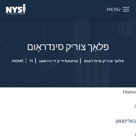
פלאַך צוריק סינדראָום
פלאַך צוריק סינדראָום
אָרטאַפּידיק דיוויזשאַן
YI
HOME
Home
/
באַדינונגען
/