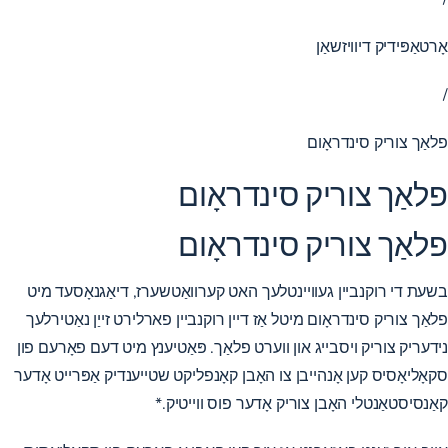
אָרטאַפּידיק דיוויזשאַן
/
פלאַך צוריק סינדראָום
פלאַך צוריק סינדראָום
פלאַך צוריק סינדראָום
בשעת די רוקנביין געוויינטלעך האט קערוואַטשערז, דיאַגנאָסעד מיט
פלאַך צוריק סינדראָום מיטל אַז דיין רוקנביין פארלירט זייַן נאַטירלעך
נידעריק צוריק ויסבייג און ווערט פלאַך. פּאַטיענץ מיט דעם פאָרעם פון
סקאָליאָסיס קען אָנהייבן צו האָבן קאָנפליקט שטייענדיק אַפּרייט אָדער
קאַנסיסטאַנטלי האָבן צוריק אָדער פוס ווייטיק.*