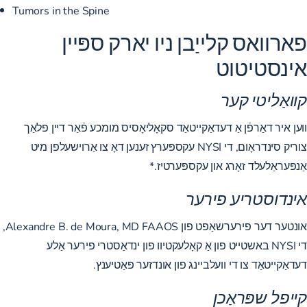
Tumors in the Spine
פארוואס קלייַבן ניו יארק ספּיין
אינסטיטוט
קוואַליטי קער
ווען איר דאַרפֿן אַ דעדאַקייטאַד סקאָליאָסיס מומכע פֿאַר דיין פלאַך
צוריק סינדראָום, די NYSI עקספּערץ זענען דאָ צו אַרוישעלפן מיט
אַנפּעראַלעלד זאָרג און עקספּערטיז.*
אינדוסטריע פירער
אונטער דער פירערשאַפט פון Alexandre B. de Moura, MD FAAOS,
די NYSI באשטייט פון אַ קאָלעקטיוו פון ינדאַסטרי פירער אַלע
דעדאַקייטאַד צו די וועלביינג פון אונדזער פּאַטיענץ.
קייפל שפּראַכן