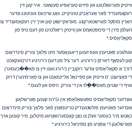
ווייטיק פאַרוואַלטונג
און
פיזיש טעראַפּיע סעשאַנז
. איר קען זיין
רעקאַמענדיד פֿאַר אַעראָביק טויגיקייט, וואָג שייַכעס געניטונג אָדער
האַרץ מוסקל פֿאַרשטאַרקונג. מעדאַקיישאַן קען אויך זיין רעקאַמענדיד צו
העלפן פירן די סימפּטאָמס און ווייטיק ריזאַלטינג פון דעם טיפּ פון
סקאָליאָסיס.*
עטלעכע פּאַטיענץ וואָס זענען דיאַגנאָסעד מיט פלאַך צוריק סינדראָום
קען לעסאָף דאַרפן כירורגיע. דער ציל פון דעם כירורגיע דורכגעקאָכט
דורך אַ סקאָליאָסיס אָדער
רוקנביין כירורג
וועט זיין צו פֿאַ��בעסערן
די פּאַציענט ‘ס ווייטיק און ספּיינאַל אַליינמאַנט און צו פאַרמינערן דרוק
אויף די שטיצן מאַס��ַלז אין די צוריק, היפּס און לעגס.*
אונדזער
סקאָליאָסיס ספּעשאַלאַסץ
אין NYSI קענען פאָרשלאָגן
אונדזער פּאַטיענץ פולשטענדיק טריטמאַנץ פֿאַר פלאַך צוריק סינדראָום.
כאָטש מיר בעסער וועלן צו נוצן קאָנסערוואַטיווע מיטלען, מיר קענען אויך
פאָרשלאָגן די אָפּציע פון ​​ספּיניאַל כירורגיע.*