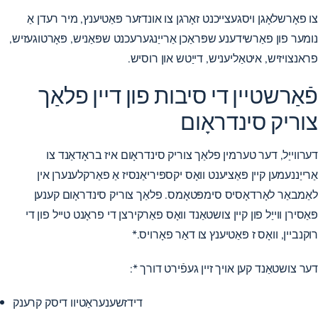
צו פאָרשלאָגן ויסגעצייכנט זאָרגן צו אונדזער פּאַטיענץ, מיר רעדן אַ
נומער פון פאַרשידענע שפּראַכן אַרייַנגערעכנט שפּאַניש, פּאָרטוגעזיש,
פראנצויזיש, איטאַליעניש, דייַטש און רוסיש.
פֿאַרשטיין די סיבות פון דיין פלאַך
צוריק סינדראָום
דערווייַל, דער טערמין פלאַך צוריק סינדראָום איז בראָדאַנד צו
אַרייַננעמען קיין פּאַציענט וואָס יקספּיריאַנסיז אַ פאַרקלענערן אין
לאַמבאַר לאָרדאָסיס סימפּטאָמס. פלאַך צוריק סינדראָום קענען
פּאַסירן ווייַל פון קיין צושטאַנד וואָס פאַרקירצן די פראָנט טייל פון די
רוקנביין, וואָס ז פּאַטיענץ צו דאַר פאָרויס.*
דער צושטאַנד קען אויך זיין געפֿירט דורך *:
דידזשענעראַטיוו דיסק קרענק