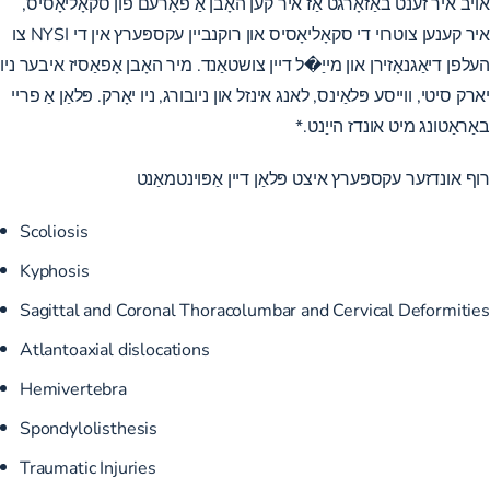
אויב איר זענט באַזאָרגט אַז איר קען האָבן אַ פאָרעם פון סקאָליאָסיס,
איר קענען צוטרוי די סקאָליאָסיס און רוקנביין עקספּערץ אין די NYSI צו
העלפן דיאַגנאָזירן און מייַ�ל דיין צושטאַנד. מיר האָבן אָפאַסיז איבער ניו
יארק סיטי, ווייסע פּלאַינס, לאנג אינזל און ניובורג, ניו יאָרק. פּלאַן אַ פריי
באַראַטונג מיט אונדז הייַנט.*
רוף אונדזער עקספּערץ איצט
פּלאַן דיין אַפּוינטמאַנט
Scoliosis
Kyphosis
Sagittal and Coronal Thoracolumbar and Cervical Deformities
Atlantoaxial dislocations
Hemivertebra
Spondylolisthesis
Traumatic Injuries