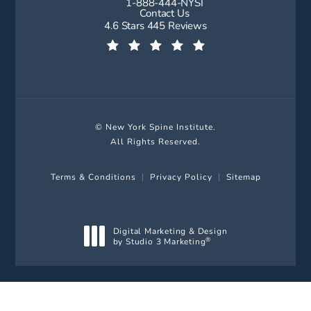
1-888-444-NYSI
Call New York Spine Institute on t
Contact Us
New York Spine Institute reviews:
4.6 Stars 445 Reviews
(Opens in a new tab)
© New York Spine Institute.
All Rights Reserved.
Terms & Conditions
Privacy Policy
Sitemap
Digital Marketing & Design
by Studio 3 Marketing
®
(opens in a new tab)