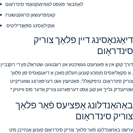
לאַמבאַר פּאָסט לאַמינעקטאָמי סינדראָום
קאַמפּרעשאַן פראַקטשערז
אַנקילאָסינג ספּאָנדיליטיס.
דיאַגנאָסינג דיין פלאַך צוריק
סינדראָום
דורך קוקן אין אַ פּאַציענט געשיכטע און
רענטגענ-שטראַלן פון די רוקנביין
, אַ סקאָליאָסיס מומכע קענען העלפן מאַכן אַ דיאַגנאָסיס פון פלאַך
צוריק סינדראָום. טיפּיקאַללי, פּאַטיענץ וועט דערפאַרונג שוועריקייט
שטייענדיק גלייַך און קען אָפט דערפאַרונג צוריק אָדער פוס ווייטיק.*
באַהאַנדלונג אָפּציעס פֿאַר פלאַך
צוריק סינדראָום
ערשט באַהאַנדלונג פֿאַר פלאַך צוריק סינדראָום קענען אָנהייבן מיט